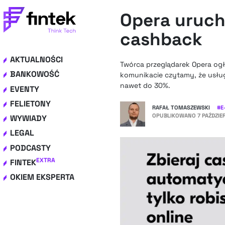
Opera uruch
cashback
AKTUALNOŚCI
Twórca przeglądarek Opera ogł
BANKOWOŚĆ
komunikacie czytamy, że usłu
nawet do 30%.
EVENTY
FELIETONY
RAFAŁ TOMASZEWSKI
#
E
OPUBLIKOWANO
7 PAŹDZIE
WYWIADY
LEGAL
PODCASTY
EXTRA
FINTEK
OKIEM EKSPERTA