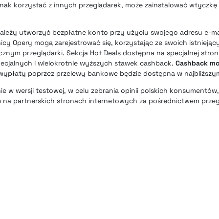
jednak korzystać z innych przeglądarek, może zainstalować wtyczkę 
 należy utworzyć bezpłatne konto przy użyciu swojego adresu e-ma
y Opery mogą zarejestrować się, korzystając ze swoich istniejący
cznym przeglądarki. Sekcja Hot Deals dostępna na specjalnej stron
ecjalnych i wielokrotnie wyższych stawek cashback.
Cashback mo
 wypłaty poprzez przelewy bankowe będzie dostępna w najbliższym
e w wersji testowej, w celu zebrania opinii polskich konsumentów
na partnerskich stronach internetowych za pośrednictwem przegl