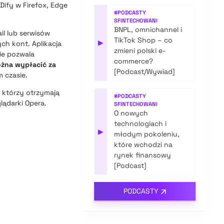
Dify w Firefox, Edge
#
PODCASTY
SFINTECHOWANI
BNPL, omnichannel i
il lub serwisów
TikTok Shop – co
▶
ch kont. Aplikacja
zmieni polski e-
ie pozwala
commerce?
żna wypłacić za
[Podcast/Wywiad]
 czasie.
, którzy otrzymają
#
PODCASTY
ądarki Opera.
SFINTECHOWANI
O nowych
technologiach i
▶
młodym pokoleniu,
które wchodzi na
rynek finansowy
[Podcast]
PODCASTY