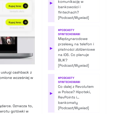
komunikację w
▶
bankowości i
fintechach?
[Podcast/Wywiad]
#
PODCASTY
SFINTECHOWANI
Międzynarodowe
przelewy na telefon i
▶
płatności zbliżeniowe
na iOS. Co planuje
BLIK?
[Podcast/Wywiad]
 usługi cashback z
homione wcześniej w
#
PODCASTY
SFINTECHOWANI
Co dalej z Revolutem
w Polsce? Hipoteki,
▶
RevPoints i…
bankomaty
darce. Oznacza to,
[Podcast/Wywiad]
zwrotu gotówki w