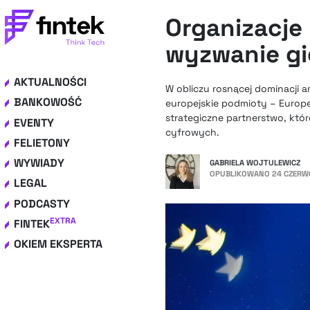
Organizacje 
wyzwanie g
AKTUALNOŚCI
W obliczu rosnącej dominacji 
BANKOWOŚĆ
europejskie podmioty – Europejs
strategiczne partnerstwo, któ
EVENTY
cyfrowych.
FELIETONY
WYWIADY
GABRIELA WOJTULEWICZ
OPUBLIKOWANO
24 CZERWC
LEGAL
PODCASTY
EXTRA
FINTEK
OKIEM EKSPERTA