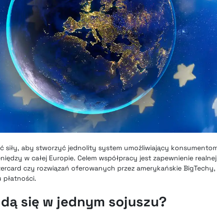
yć siły, aby stworzyć jednolity system umożliwiający konsumentom
eniędzy w całej Europie. Celem współpracy jest zapewnienie realnej
tercard czy rozwiązań oferowanych przez amerykańskie BigTechy,
 płatności.
jdą się w jednym sojuszu?