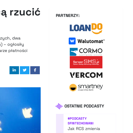
cą rzucić
PARTNERZY:
czych, dwa
A) – ogłosiły
rze płatności
OSTATNIE PODCASTY
#
PODCASTY
SFINTECHOWANI
Jak RCS zmienia