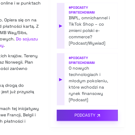
online i w punktach
#
PODCASTY
SFINTECHOWANI
BNPL, omnichannel i
. Opiera się on na
TikTok Shop – co
▶
 płatności kartą. Z
zmieni polski e-
 MB Way/Sibs,
commerce?
kowych.
Do sojuszu
[Podcast/Wywiad]
ay
.
ich krajów. Tereny
#
PODCASTY
az Norwegii. Plan
SFINTECHOWANI
O nowych
ności zarówno
technologiach i
▶
młodym pokoleniu,
bką drogą do
które wchodzi na
jest już przyszłą
rynek finansowy
[Podcast]
amach tej inicjatywy
 Francji, Belgii i
PODCASTY
h płatności i