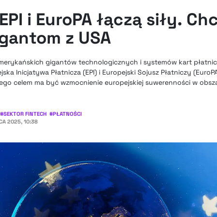
EPI i EuroPA łączą siły. Ch
igantom z USA
amerykańskich gigantów technologicznych i systemów kart płatni
ka Inicjatywa Płatnicza (EPI) i Europejski Sojusz Płatniczy (EuroP
rego celem ma być wzmocnienie europejskiej suwerenności w obsza
#
SEKTOR FINTECH
#
PŁATNOŚCI
A 2025, 10:38