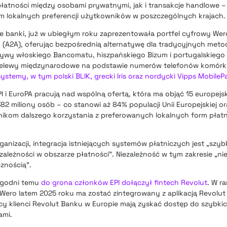
atności między osobami prywatnymi, jak i transakcje handlowe – 
m lokalnych preferencji użytkowników w poszczególnych krajach.
ie banki, już w ubiegłym roku zaprezentowała portfel cyfrowy Wero
 (A2A), oferując bezpośrednią alternatywę dla tradycyjnych metod
jatywy włoskiego Bancomatu, hiszpańskiego Bizum i portugalskiego
zelewy międzynarodowe na podstawie numerów telefonów komór
ystemy, w tym polski BLIK, grecki Iris oraz nordycki Vipps MobileP
 i EuroPA pracują nad wspólną ofertą, która ma objąć 15 europejsk
82 miliony osób – co stanowi aż 84% populacji Unii Europejskiej or
nikom dalszego korzystania z preferowanych lokalnych form płat
ganizacji, integracja istniejących systemów płatniczych jest „szy
zależności w obszarze płatności”. Niezależność w tym zakresie „nie 
cznością”.
tygodni temu
do grona członków EPI dołączył fintech Revolut
. W r
ero latem 2025 roku ma zostać zintegrowany z aplikacją Revolut we
cy klienci Revolut Banku w Europie mają zyskać dostęp do szybkic
ami.