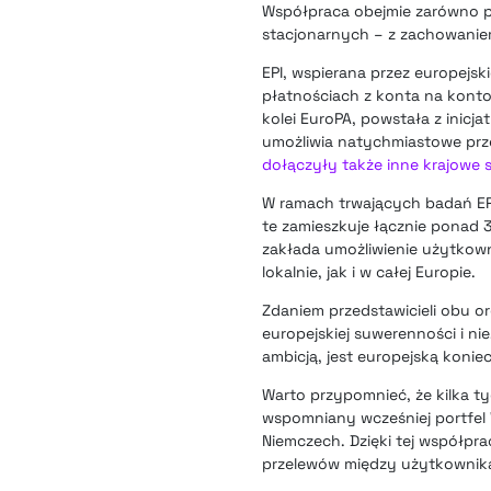
Współpraca obejmie zarówno pł
stacjonarnych – z zachowanie
EPI, wspierana przez europejsk
płatnościach z konta na konto
kolei EuroPA, powstała z inic
umożliwia natychmiastowe pr
dołączyły także inne krajowe s
W ramach trwających badań EPI
te zamieszkuje łącznie ponad 3
zakłada umożliwienie użytkow
lokalnie, jak i w całej Europie.
Zdaniem przedstawicieli obu or
europejskiej suwerenności i nie
ambicją, jest europejską konie
Warto przypomnieć, że kilka 
wspomniany wcześniej portfel W
Niemczech. Dzięki tej współpra
przelewów między użytkownik