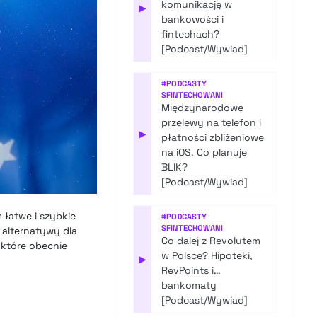
komunikację w
▶
bankowości i
fintechach?
[Podcast/Wywiad]
#
PODCASTY
SFINTECHOWANI
Międzynarodowe
przelewy na telefon i
▶
płatności zbliżeniowe
na iOS. Co planuje
BLIK?
[Podcast/Wywiad]
 łatwe i szybkie
#
PODCASTY
SFINTECHOWANI
 alternatywy dla
Co dalej z Revolutem
 które obecnie
w Polsce? Hipoteki,
▶
RevPoints i…
bankomaty
[Podcast/Wywiad]