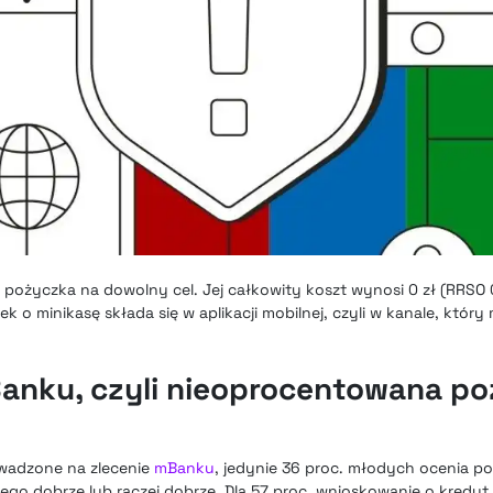
pożyczka na dowolny cel. Jej całkowity koszt wynosi 0 zł (RRSO 0
ek o minikasę składa się w aplikacji mobilnej, czyli w kanale, który
anku, czyli nieoprocentowana p
wadzone na zlecenie
mBanku
, jedynie 36 proc. młodych ocenia p
o dobrze lub raczej dobrze. Dla 57 proc. wnioskowanie o kredyt 