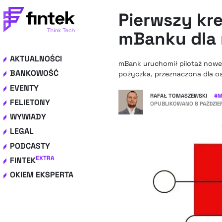
Pierwszy kr
mBanku dla 
AKTUALNOŚCI
mBank uruchomił pilotaż nowe
BANKOWOŚĆ
pożyczka, przeznaczona dla os
EVENTY
RAFAŁ TOMASZEWSKI
#
M
FELIETONY
OPUBLIKOWANO
8 PAŹDZIE
WYWIADY
LEGAL
PODCASTY
EXTRA
FINTEK
OKIEM EKSPERTA