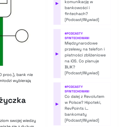
komunikację w
▶
bankowości i
fintechach?
[Podcast/Wywiad]
#
PODCASTY
SFINTECHOWANI
Międzynarodowe
przelewy na telefon i
▶
płatności zbliżeniowe
na iOS. Co planuje
BLIK?
[Podcast/Wywiad]
 proc.), bank nie
 młodzi wybierają
#
PODCASTY
SFINTECHOWANI
Co dalej z Revolutem
ożyczka
w Polsce? Hipoteki,
▶
RevPoints i…
bankomaty
[Podcast/Wywiad]
oziom swojej wiedzy
wiąże się z dużym