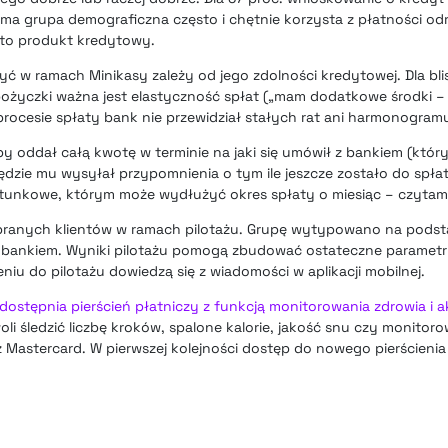
sama grupa demograficzna często i chętnie korzysta z płatności o
t to produkt kredytowy.
yć w ramach Minikasy zależy od jego zdolności kredytowej. Dla bl
życzki ważna jest elastyczność spłat („mam dodatkowe środki – s
procesie spłaty bank nie przewidział stałych rat ani harmonogram
by oddał całą kwotę w terminie na jaki się umówił z bankiem (któ
zie mu wysyłał przypomnienia o tym ile jeszcze zostało do spłaty
ratunkowe, którym może wydłużyć okres spłaty o miesiąc – czyta
ybranych klientów w ramach pilotażu. Grupę wytypowano na podst
bankiem. Wyniki pilotażu pomogą zbudować ostateczne parametr
eniu do pilotażu dowiedzą się z wiadomości w aplikacji mobilnej.
ostępnia pierścień płatniczy z funkcją monitorowania zdrowia i 
oli śledzić liczbę kroków, spalone kalorie, jakość snu czy monitor
 Mastercard. W pierwszej kolejności dostęp do nowego pierścienia