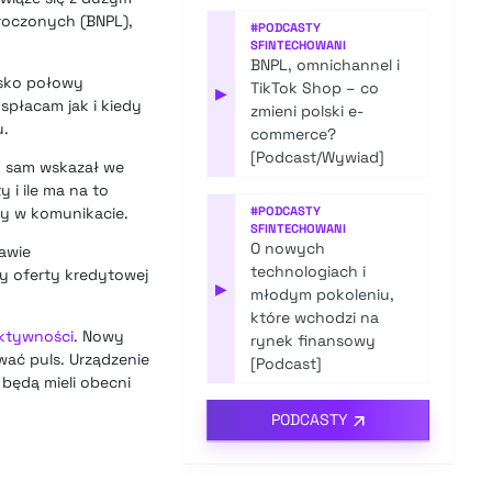
droczonych (BNPL),
#
PODCASTY
SFINTECHOWANI
BNPL, omnichannel i
isko połowy
TikTok Shop – co
▶
płacam jak i kiedy
zmieni polski e-
u.
commerce?
[Podcast/Wywiad]
ry sam wskazał we
 i ile ma na to
my w komunikacie.
#
PODCASTY
SFINTECHOWANI
O nowych
awie
technologiach i
y oferty kredytowej
▶
młodym pokoleniu,
które wchodzi na
aktywności
. Nowy
rynek finansowy
ować puls. Urządzenie
[Podcast]
 będą mieli obecni
PODCASTY