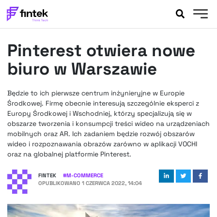
AKTUALNOŚCI
Pinterest otwiera nowe
BANKOWOŚĆ
EVENTY
biuro w Warszawie
FELIETONY
WYWIADY
Będzie to ich pierwsze centrum inżynieryjne w Europie
Środkowej. Firmę obecnie interesują szczególnie eksperci z
LEGAL
Europy Środkowej i Wschodniej, którzy specjalizują się w
PODCASTY
obszarze tworzenia i konsumpcji treści wideo na urządzeniach
EXTRA
FINTEK
mobilnych oraz AR. Ich zadaniem będzie rozwój obszarów
wideo i rozpoznawania obrazów zarówno w aplikacji VOCHI
OKIEM EKSPERTA
oraz na globalnej platformie Pinterest.
FINTEK
#
M-COMMERCE
OPUBLIKOWANO
1 CZERWCA 2022, 14:04