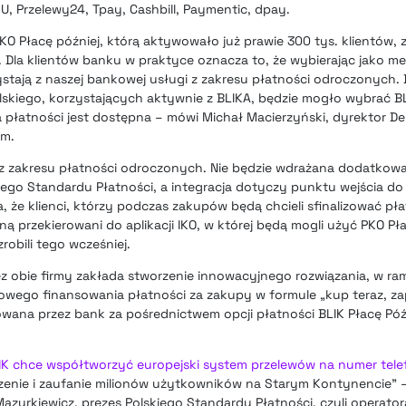
, Przelewy24, Tpay, Cashbill, Paymentic, dpay.
O Płacę później, którą aktywowało już prawie 300 tys. klientów, 
. Dla klientów banku w praktyce oznacza to, że wybierając jako m
ystają z naszej bankowej usługi z zakresu płatności odroczonych.
lskiego, korzystających aktywnie z BLIKA, będzie mogło wybrać BL
 płatności jest dostępna – mówi Michał Macierzyński, dyrektor 
im.
z zakresu płatności odroczonych. Nie będzie wdrażana dodatkow
kiego Standardu Płatności, a integracja dotyczy punktu wejścia do
 że klienci, którzy podczas zakupów będą chcieli sfinalizować p
ną przekierowani do aplikacji IKO, w której będą mogli użyć PKO Pł
zrobili tego wcześniej.
ez obie firmy zakłada stworzenie innowacyjnego rozwiązania, w r
wego finansowania płatności za zakupy w formule „kup teraz, zapł
owana przez bank za pośrednictwem opcji płatności BLIK Płacę Pó
IK chce współtworzyć europejski system przelewów na numer tel
zenie i zaufanie milionów użytkowników na Starym Kontynencie” 
Mazurkiewicz, prezes Polskiego Standardu Płatności, czyli operator