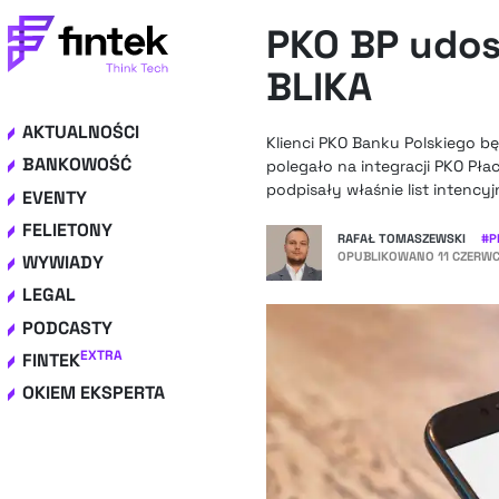
PKO BP udos
BLIKA
AKTUALNOŚCI
Klienci PKO Banku Polskiego bę
BANKOWOŚĆ
polegało na integracji PKO Płac
podpisały właśnie list intencyj
EVENTY
FELIETONY
RAFAŁ TOMASZEWSKI
#
P
OPUBLIKOWANO
11 CZERWC
WYWIADY
LEGAL
PODCASTY
EXTRA
FINTEK
OKIEM EKSPERTA