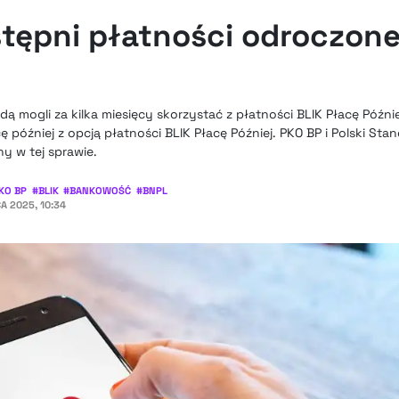
tępni płatności odroczone
dą mogli za kilka miesięcy skorzystać z płatności BLIK Płacę Późni
ę później z opcją płatności BLIK Płacę Później. PKO BP i Polski Sta
ny w tej sprawie.
KO BP
#
BLIK
#
BANKOWOŚĆ
#
BNPL
A 2025, 10:34