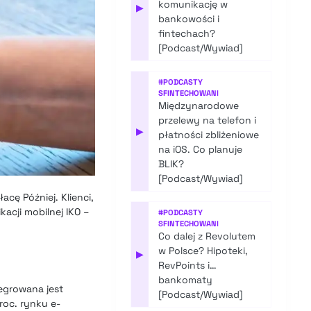
komunikację w
▶
bankowości i
fintechach?
[Podcast/Wywiad]
#
PODCASTY
SFINTECHOWANI
Międzynarodowe
przelewy na telefon i
▶
płatności zbliżeniowe
na iOS. Co planuje
BLIK?
[Podcast/Wywiad]
cę Później. Klienci,
kacji mobilnej IKO –
#
PODCASTY
SFINTECHOWANI
Co dalej z Revolutem
w Polsce? Hipoteki,
▶
RevPoints i…
bankomaty
tegrowana jest
[Podcast/Wywiad]
roc. rynku e-