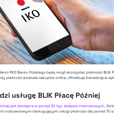
lienci PKO Banku Polskiego będą mogli skorzystać płatności BLIK Pła
dy płatności podczas zakupów online, sfinalizują transakcję w apli
zi usługę BLIK Płacę Później
óźniej jest dostępna w ponad 20 tys. sklepów internetowych
. Zin
mi rozliczeniowymi obsługującymi usługi płatności dla ponad 70 p