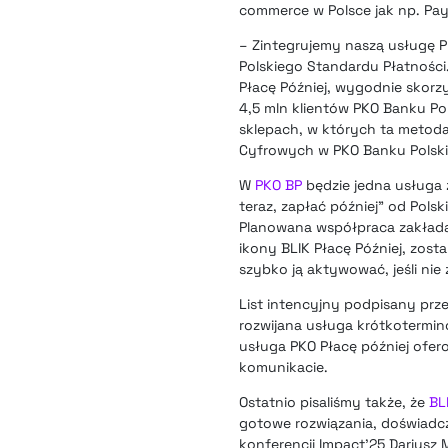
commerce w Polsce jak np. PayU
– Zintegrujemy naszą usługę PK
Polskiego Standardu Płatności
Płacę Później, wygodnie skorz
4,5 mln klientów PKO Banku Po
sklepach, w których ta metoda
Cyfrowych w PKO Banku Polsk
W
PKO BP
będzie jedna usługa 
teraz, zapłać później” od Pols
Planowana współpraca zakłada,
ikony BLIK Płacę Później, zosta
szybko ją aktywować, jeśli nie 
List intencyjny podpisany prz
rozwijana usługa krótkotermino
usługa PKO Płacę później ofer
komunikacie.
Ostatnio pisaliśmy także, że
BL
gotowe rozwiązania, doświadc
konferencji Impact’25 Dariusz 