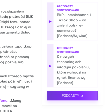
#
PODCASTY
SFINTECHOWANI
z rozwiązaniem
BNPL, omnichannel i
etodę płatności BLIK
TikTok Shop – co
▶
 Dzięki temu ponad
zmieni polski e-
IK Płacę Później w
commerce?
Departamentu Usług
[Podcast/Wywiad]
a usługa typu „kup
#
PODCASTY
 płatności.
SFINTECHOWANI
O nowych
łatność za pomocą
technologiach i
acę później lub
▶
młodym pokoleniu,
które wchodzi na
amach którego będzie
rynek finansowy
ać później” , czyli
[Podcast]
źniej – czytamy w
PODCASTY
efonu
. „Mamy
– mówił na
a BLIKA.