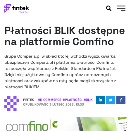
AKTUALNOŚCI
Płatności BLIK dostępne
BANKOWOŚĆ
EVENTY
na platformie Comfino
FELIETONY
WYWIADY
Grupa Comperia.pl w skład której wchodzi wyszukiwarka
ubezpieczeń Compero.pl i platforma płatności Comfino,
LEGAL
rozpoczęła współpracę z Polskim Standardem Płatności.
PODCASTY
Dzięki niej użytkownicy Comfino oprócz odroczonych
EXTRA
FINTEK
płatności oraz zakupów na raty będą mogli skorzystać z
płatności BLIKIEM.
OKIEM EKSPERTA
FINTEK
#
E-COMMERCE
#
PŁATNOŚCI
#
BLIK
OPUBLIKOWANO
3 LUTEGO 2023, 10:03