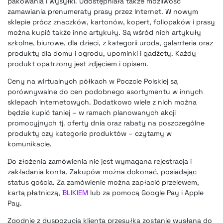
pakowania i wysyłki. Udostępniała także możliwość
zamawiania prenumeraty prasy przez Internet. W nowym
sklepie prócz znaczków, kartonów, kopert, foliopaków i prasy
można kupić także inne artykuły. Są wśród nich artykuły
szkolne, biurowe, dla dzieci, z kategorii uroda, galanteria oraz
produkty dla domu i ogrodu, upominki i gadżety. Każdy
produkt opatrzony jest zdjęciem i opisem.
Ceny na wirtualnych półkach w Poczcie Polskiej są
porównywalne do cen podobnego asortymentu w innych
sklepach internetowych. Dodatkowo wiele z nich można
będzie kupić taniej – w ramach planowanych akcji
promocyjnych tj. oferty dnia oraz rabaty na poszczególne
produkty czy kategorie produktów – czytamy w
komunikacie.
Do złożenia zamówienia nie jest wymagana rejestracja i
zakładania konta. Zakupów można dokonać, posiadając
status gościa. Za zamówienie można zapłacić przelewem,
kartą płatniczą,
BLIKIEM
lub za pomocą Google Pay i Apple
Pay.
Zgodnie z dyspozycją klienta przesyłka zostanie wysłana do