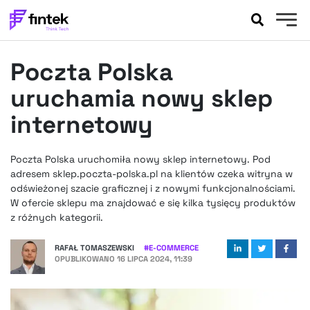
AKTUALNOŚCI
Poczta Polska
BANKOWOŚĆ
EVENTY
uruchamia nowy sklep
FELIETONY
internetowy
WYWIADY
LEGAL
Poczta Polska uruchomiła nowy sklep internetowy. Pod
PODCASTY
adresem sklep.poczta-polska.pl na klientów czeka witryna w
EXTRA
odświeżonej szacie graficznej i z nowymi funkcjonalnościami.
FINTEK
W ofercie sklepu ma znajdować e się kilka tysięcy produktów
OKIEM EKSPERTA
z różnych kategorii.
RAFAŁ TOMASZEWSKI
#
E-COMMERCE
OPUBLIKOWANO
16 LIPCA 2024, 11:39