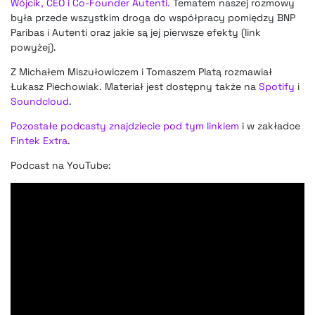
Wójcik, CEO i Co-Founder Autenti.
Tematem naszej rozmowy
była przede wszystkim droga do współpracy pomiędzy BNP
Paribas i Autenti oraz jakie są jej pierwsze efekty (link
powyżej).
Z Michałem Miszułowiczem i Tomaszem Platą rozmawiał
Łukasz Piechowiak. Materiał jest dostępny także na
Spotify
i
Soundcloud
.
Pozostałe podcasty znajdziecie pod tym linkiem
i w zakładce
Fintek Extra
.
Podcast na YouTube: