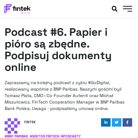
AKTUALNOŚCI
Podcast #6. Papier i
BANKOWOŚĆ
EVENTY
pióro są zbędne.
FELIETONY
Podpisuj dokumenty
WYWIADY
online
LEGAL
PODCASTY
Zapraszamy na kolejny podcast z cyklu #GoDigital,
EXTRA
FINTEK
realizowany wspólnie z BNP Paribas. Naszymi gośćmi byli
OKIEM EKSPERTA
Tomasz Plata, CMO i Co-Founder Autenti oraz Michał
Miszułowicz, FinTech Cooperation Manager w BNP Paribas
Bank Polska. Uwaga - podpisaliśmy umowę online.
FINTEK
#
BNP PARIBAS
#
SEKTOR FINTECH
#
PODCASTY