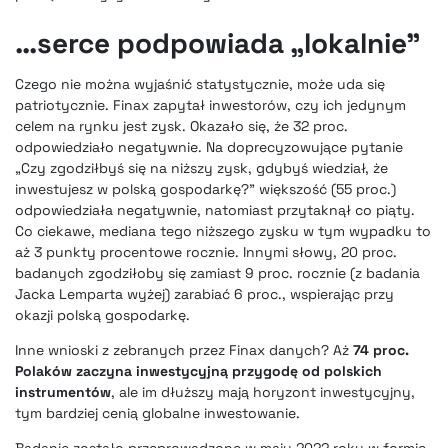
…serce podpowiada „lokalnie”
Czego nie można wyjaśnić statystycznie, może uda się
patriotycznie. Finax zapytał inwestorów, czy ich jedynym
celem na rynku jest zysk. Okazało się, że 32 proc.
odpowiedziało negatywnie. Na doprecyzowujące pytanie
„Czy zgodziłbyś się na niższy zysk, gdybyś wiedział, że
inwestujesz w polską gospodarkę?” większość (55 proc.)
odpowiedziała negatywnie, natomiast przytaknął co piąty.
Co ciekawe, mediana tego niższego zysku w tym wypadku to
aż 3 punkty procentowe rocznie. Innymi słowy, 20 proc.
badanych zgodziłoby się zamiast 9 proc. rocznie (z badania
Jacka Lemparta wyżej) zarabiać 6 proc., wspierając przy
okazji polską gospodarkę.
Inne wnioski z zebranych przez Finax danych? Aż
74 proc.
Polaków zaczyna inwestycyjną przygodę od polskich
instrumentów
, ale im dłuższy mają horyzont inwestycyjny,
tym bardziej cenią globalne inwestowanie.