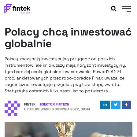
AKTUALNOŚCI
Polacy chcą inwestować
BANKOWOŚĆ
EVENTY
globalnie
FELIETONY
WYWIADY
Polacy zaczynają inwestycyjną przygodę od polskich
instrumentów, ale im dłuższy mają horyzont inwestycyjny,
LEGAL
tym bardziej cenią globalne inwestowanie. Powód? Aż 71
PODCASTY
proc. ankietowanych przez robo-doradcę Finax uważa, że
EXTRA
FINTEK
zagraniczne inwestycje przyniosą wyższe stopy zwrotu.
Statystyka ostatnich kilkunastu lat to potwierdza.
OKIEM EKSPERTA
FINTEK
#
SEKTOR FINTECH
OPUBLIKOWANO
3 SIERPNIA 2022, 08:44