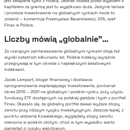
jest związane tylko z Polską. Jednak obawa przed wyjściem z
kapitałem za granicę jest tu wyjątkowo duża. Jedynie tańsze
i prostsze inwestowanie na globalnych rynkach może to
zmienić – komentuje Przemysław Barankiewicz, CFA, szef
Finax w Polsce.
Liczby mówią „globalnie”…
Za rosnącym zainteresowanie globalnymi rynkami stoją też
wyniki ostatnich kilkunastu lat. Polskie indeksy wyraźnie
przegrywają w tym okresie z największymi światowymi
indeksami.
Jacek Lempart, bloger finansowy i dostawca
oprogramowania wspierającego inwestowanie, porównał
okres 2010 – 2021 na globalnym i polskim rynku, przy użyciu
funduszy ETF dostępnych na polskiej giełdzie i tych z portfeli
Finax. Okazało się, że globalny portfel dawał wyższe stopy
zwrotu przy niższym ryzyku inwestycyjnym. Jeszcze lepiej, z
punktu widzenia Kowalskiego, wyglądały stopy zwrotu
mierzone w polskim złotym, choć w tym wypadku warto
pamiętać o ryzyku walutowym.