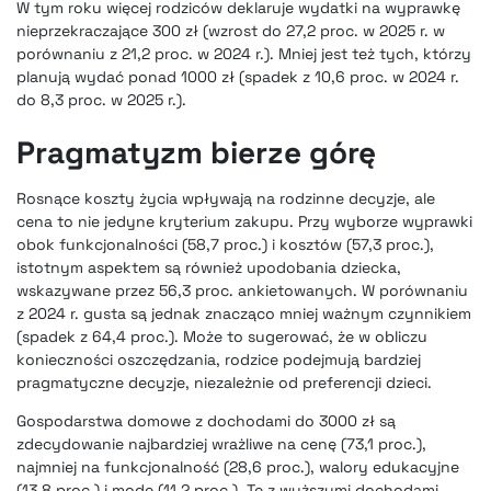
W tym roku więcej rodziców deklaruje wydatki na wyprawkę
nieprzekraczające 300 zł (wzrost do 27,2 proc. w 2025 r. w
porównaniu z 21,2 proc. w 2024 r.). Mniej jest też tych, którzy
planują wydać ponad 1000 zł (spadek z 10,6 proc. w 2024 r.
do 8,3 proc. w 2025 r.).
Pragmatyzm bierze górę
Rosnące koszty życia wpływają na rodzinne decyzje, ale
cena to nie jedyne kryterium zakupu. Przy wyborze wyprawki
obok funkcjonalności (58,7 proc.) i kosztów (57,3 proc.),
istotnym aspektem są również upodobania dziecka,
wskazywane przez 56,3 proc. ankietowanych. W porównaniu
z 2024 r. gusta są jednak znacząco mniej ważnym czynnikiem
(spadek z 64,4 proc.). Może to sugerować, że w obliczu
konieczności oszczędzania, rodzice podejmują bardziej
pragmatyczne decyzje, niezależnie od preferencji dzieci.
Gospodarstwa domowe z dochodami do 3000 zł są
zdecydowanie najbardziej wrażliwe na cenę (73,1 proc.),
najmniej na funkcjonalność (28,6 proc.), walory edukacyjne
(13,8 proc.) i modę (11,2 proc.). Te z wyższymi dochodami,