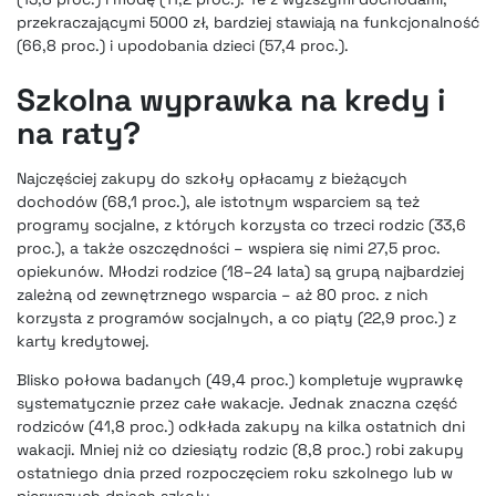
przekraczającymi 5000 zł, bardziej stawiają na funkcjonalność
(66,8 proc.) i upodobania dzieci (57,4 proc.).
Szkolna wyprawka na kredy i
na raty?
Najczęściej zakupy do szkoły opłacamy z bieżących
dochodów (68,1 proc.), ale istotnym wsparciem są też
programy socjalne, z których korzysta co trzeci rodzic (33,6
proc.), a także oszczędności – wspiera się nimi 27,5 proc.
opiekunów. Młodzi rodzice (18–24 lata) są grupą najbardziej
zależną od zewnętrznego wsparcia – aż 80 proc. z nich
korzysta z programów socjalnych, a co piąty (22,9 proc.) z
karty kredytowej.
Blisko połowa badanych (49,4 proc.) kompletuje wyprawkę
systematycznie przez całe wakacje. Jednak znaczna część
rodziców (41,8 proc.) odkłada zakupy na kilka ostatnich dni
wakacji. Mniej niż co dziesiąty rodzic (8,8 proc.) robi zakupy
ostatniego dnia przed rozpoczęciem roku szkolnego lub w