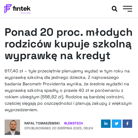
AKTUALNOŚCI
Ponad 20 proc. młodych
BANKOWOŚĆ
EVENTY
rodziców kupuje szkolną
FELIETONY
wyprawkę na kredyt
WYWIADY
LEGAL
617,40 zł – tyle przeciętnie planujemy wydać w tym roku na
PODCASTY
wyprawkę szkolną dla jednego dziecka. Z najnowszego
EXTRA
badania Barometr Providenta wynika, że średnie wydatki na
FINTEK
wyprawkę szkolną spadły o prawie 40 zł w porównaniu z
OKIEM EKSPERTA
rokiem ubiegłym (656,62 zł). Rodzice są bardziej ostrożni,
częściej sięgają po oszczędności i planują zakupy z większym
wyprzedzeniem.
RAFAŁ TOMASZEWSKI
#
LENDTECH
OPUBLIKOWANO
20 SIERPNIA 2025, 08:24