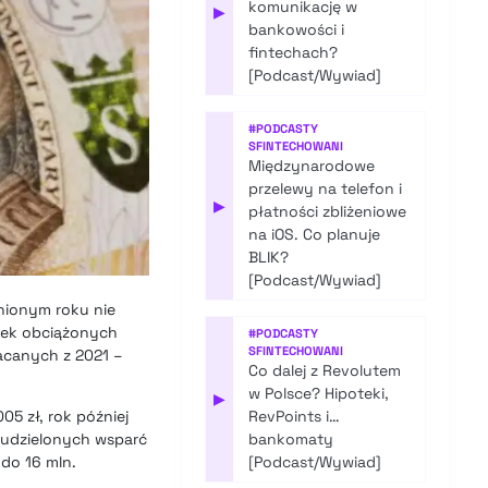
komunikację w
▶
bankowości i
fintechach?
[Podcast/Wywiad]
#
PODCASTY
SFINTECHOWANI
Międzynarodowe
przelewy na telefon i
▶
płatności zbliżeniowe
na iOS. Co planuje
BLIK?
[Podcast/Wywiad]
nionym roku nie
etek obciążonych
#
PODCASTY
SFINTECHOWANI
acanych z 2021 –
Co dalej z Revolutem
w Polsce? Hipoteki,
▶
05 zł, rok później
RevPoints i…
h udzielonych wsparć
bankomaty
do 16 mln.
[Podcast/Wywiad]