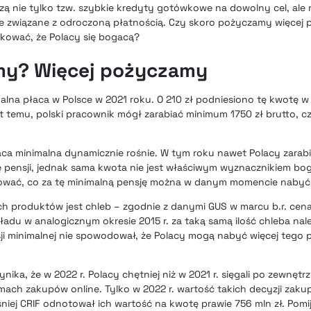
ą nie tylko tzw. szybkie kredyty gotówkowe na dowolny cel, ale
e związane z odroczoną płatnością. Czy skoro pożyczamy więcej 
skować, że Polacy się bogacą?
amy? Więcej pożyczamy
alna płaca w Polsce w 2021 roku. O 210 zł podniesiono tę kwotę w 
lat temu, polski pracownik mógł zarabiać minimum 1750 zł brutto, c
łaca minimalna dynamicznie rośnie. W tym roku nawet Polacy zarab
pensji, jednak sama kwota nie jest właściwym wyznacznikiem bog
ować, co za tę minimalną pensję można w danym momencie nabyć
 produktów jest chleb – zgodnie z danymi GUS w marcu b.r. cen
ładu w analogicznym okresie 2015 r. za taką samą ilość chleba należ
ji minimalnej nie spowodował, że Polacy mogą nabyć więcej tego 
ika, że w 2022 r. Polacy chętniej niż w 2021 r. sięgali po zewnęt
mach zakupów online. Tylko w 2022 r. wartość takich decyzji za
śniej CRIF odnotował ich wartość na kwotę prawie 756 mln zł. Pomi