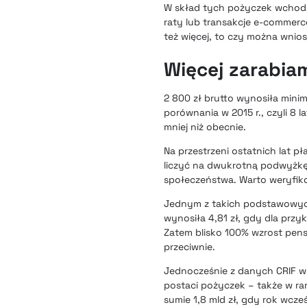
W skład tych pożyczek wchodz
raty lub transakcje e-commerc
też więcej, to czy można wnio
Więcej zarabi
2 800 zł brutto wynosiła minim
porównania w 2015 r., czyli 8 
mniej niż obecnie.
Na przestrzeni ostatnich lat p
liczyć na dwukrotną podwyżkę 
społeczeństwa. Warto weryfik
Jednym z takich podstawowych
wynosiła 4,81 zł, gdy dla przyk
Zatem blisko 100% wzrost pens
przeciwnie.
Jednocześnie z danych CRIF wyn
postaci pożyczek – także w ra
sumie 1,8 mld zł, gdy rok wcze