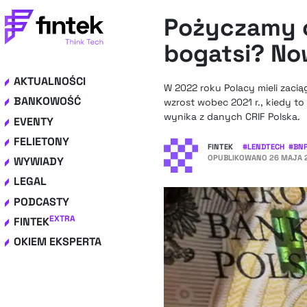
Pożyczamy c
bogatsi? No
AKTUALNOŚCI
W 2022 roku Polacy mieli zaci
BANKOWOŚĆ
wzrost wobec 2021 r., kiedy t
wynika z danych CRIF Polska.
EVENTY
FELIETONY
FINTEK
#
LENDTECH
#
BN
OPUBLIKOWANO
26 MAJA 2
WYWIADY
LEGAL
PODCASTY
EXTRA
FINTEK
OKIEM EKSPERTA