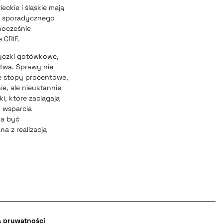
ckie i śląskie mają
mo sporadycznego
nocześnie
 CRIF.
życzki gotówkowe,
twa. Sprawy nie
ie stopy procentowe,
e, ale nieustannie
, które zaciągają
 wsparcia
na być
a z realizacją
a prywatności