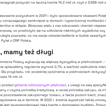
ciągnęli pożyczki na łączną kwotę 14,2 mld zł, czyli o 3,958 mld z
eresowanie pożyczkami w 2021 r. było spowodowane obawami Pola
u oznaczającego zamknięcie w domach i ograniczonej możliwości 
 klientów w sklepie. Wówczas wielu z nas odczuwało również niepe
nansową, co przełożyło się na odłożenie niektórych wydatków czy
 uległa poprawie, co ma swoje odzwierciedlenie w liczbie zawarty
ytel z CRIF Polska.
, mamy też długi
erce Polacy wykazują się większą dyscypliną w płatnościach – t
ie spłacaliśmy regularnie wynosił 2,7%, a wartość zadłużenia mie
ł. Dla przykładu, rok wcześniej opóźnienia w płatnościach dotyczy
zała 14 mln zł.
w postaci
głównie odroczonych płatności
, z uwagi na swą specyfik
zany z czystą potrzebą kredytową, a raczej potrzebą zakupu, za k
a pozostawienie zakupionego towaru, a także poziom kwot, znaczn
regulowane są w terminie. W 2022 r. średnia wysokość takiej umow
twiej jest wygospodarować taką kwotę z domowego budżetu. Poży