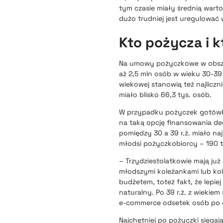
tym czasie miały średnią wartoś
dużo trudniej jest uregulować
Kto pożycza i k
Na umowy pożyczkowe w obszar
aż 2,5 mln osób w wieku 30-39 
wiekowej stanowią też najliczn
miało blisko 66,3 tys. osób.
W przypadku pożyczek gotówkow
na taką opcję finansowania de
pomiędzy 30 a 39 r.ż. miało na
młodsi pożyczkobiorcy – 190 t
– Trzydziestolatkowie mają ju
młodszymi koleżankami lub kol
budżetem, toteż fakt, że lepie
naturalny. Po 39 r.ż. z wieki
e-commerce odsetek osób po 40 
Najchętniej po pożyczki sięgaj