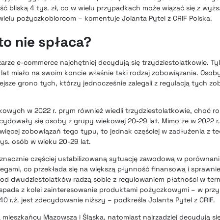
ć bliską 4 tys. zł, co w wielu przypadkach może wiązać się z wyższ
 wielu pożyczkobiorcom – komentuje Jolanta Pytel z CRIF Polska.
to nie spłaca?
ze e-commerce najchętniej decydują się trzydziestolatkowie. Ty
lat miało na swoim koncie właśnie taki rodzaj zobowiązania. Osoby
iejsze grono tych, którzy jednocześnie zalegali z regulacją tych z
ych w 2022 r. prym również wiedli trzydziestolatkowie, choć rok
cydowały się osoby z grupy wiekowej 20-29 lat. Mimo że w 2022 r. 
jwięcej zobowiązań tego typu, to jednak częściej w zadłużenia z t
ys. osób w wieku 20-29 lat.
ż znacznie częściej ustabilizowaną sytuację zawodową w porównani
egami, co przekłada się na większą płynność finansową i sprawnie
j od dwudziestolatków radzą sobie z regulowaniem płatności w term
em spada z kolei zainteresowanie produktami pożyczkowymi – w pr
r.ż. jest zdecydowanie niższy – podkreśla Jolanta Pytel z CRIF.
ą mieszkańcy Mazowsza i Śląska, natomiast najrzadziej decydują się