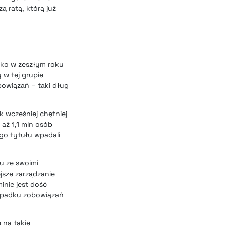
ą ratą, którą już
lko w zeszłym roku
 w tej grupie
obowiązań – taki dług
 wcześniej chętniej
aż 1,1 mln osób
ego tytułu wpadali
u ze swoimi
jsze zarządzanie
inie jest dość
zypadku zobowiązań
 na takie