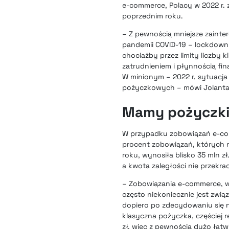
e-commerce, Polacy w 2022 r. za
poprzednim roku.
– Z pewnością mniejsze zaint
pandemii COVID-19 – lockdown
chociażby przez limity liczby
zatrudnieniem i płynnością fi
W minionym – 2022 r. sytuacja
pożyczkowych – mówi Jolanta P
Mamy pożyczki
W przypadku zobowiązań e-comm
procent zobowiązań, których n
roku, wynosiła blisko 35 mln z
a kwota zaległości nie przekrac
– Zobowiązania e-commerce, 
często niekoniecznie jest zwią
dopiero po zdecydowaniu się n
klasyczna pożyczka, częściej 
zł, więc z pewnością dużo ła