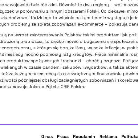
e w województwie łódzkim. Również te dwa regiony – woj. mazowie
ożyczek w porównaniu z innymi obszarami Polski. Co ciekawe, mi
szkańców woj. łódzkiego to właśnie na tym terenie występuje jed
cych problemy ze spłatą zobowiązań e-commerce – pokazują dane
azują na wzrost zainteresowania Polaków takimi produktami jak po
droczoną płatnością, to ciężko mówić o bogaceniu się społeczeńs
s energetyczny, z którym się borykaliśmy, wysoka inflacja, wysok
 12 miesięcy mocno podniosły raty kredytów. Płaca minimalna rośni
h produktów spożywczych i rachunki – choćby czynsze. Pożyczki
wlekanych w czasie pandemii zakupów i wydatków, a także aktem
 też za każdym razem decyzja o zewnętrznym finasowaniu powin
iwości późniejszej obsługi zaciągniętych zobowiązań i skorelowan
podsumowuje Jolanta Pytel z CRIF Polska.
O nas
Praca
Regulamin
Reklama
Polityk