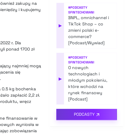
 również zakupy na
#
PODCASTY
pieniędzy i kupujemy
SFINTECHOWANI
BNPL, omnichannel i
TikTok Shop – co
▶
zmieni polski e-
commerce?
2022 r. Dla
[Podcast/Wywiad]
zyli ponad 1700 zł
#
PODCASTY
SFINTECHOWANI
iający najmniej mogą
O nowych
acenia się
technologiach i
.
▶
młodym pokoleniu,
które wchodzi na
a 0.5 kg bochenka
rynek finansowy
ało zapłacić 2,2 zł.
[Podcast]
produktu, wręcz
PODCASTY
rzne finansowanie w
kupowych wyniosła w
jając zobowiązania