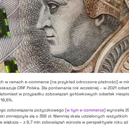
h w ramach e-commerce (na przykład odroczone płatności) w mi
wskazuje CRIF Polska. Dla porównania rok wcześniej – w 2021 ods
. Natomiast w przypadku zobowiązań gotówkowych odsetek niespł
 18,6%.
dnego zobowiązania pożyczkowego (
w tym e-commerce
) wynosiła 20
ki zmniejszyła się o 358 zł. Niemniej skala udzielonych wszystkic
e większa – z 9,7 mln zobowiązań wzrosła w perspektywie roku aż 