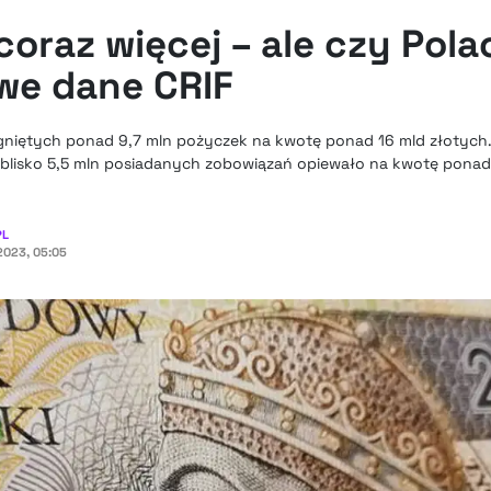
oraz więcej – ale czy Pola
we dane CRIF
ągniętych ponad 9,7 mln pożyczek na kwotę ponad 16 mld złotych.
o blisko 5,5 mln posiadanych zobowiązań opiewało na kwotę ponad
PL
023, 05:05