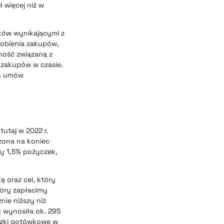
ł więcej niż w
ków wynikającymi z
robienia zakupów,
wność związaną z
 zakupów w czasie.
ch umów
utaj w 2022 r.
rzona na koniec
ły 1,5% pożyczek,
ę oraz cel, który
tóry zapłacimy
ie niższy niż
y wynosiła ok. 295
czki gotówkowe w