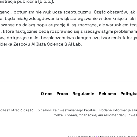
stracja publiczna (5 p.p.).
igencji, optymizm nie wyklucza sceptycyzmu. Część obszarów, jak 
wa, będą miały zdecydowanie większe wyzwanie w domknięciu luki
 szanse na dalszą popularyzację AI są znaczące, ale warunkiem teg
, które faktycznie będą rozprawiać się z rzeczywistymi problemam
, dotyczące m.in. bezpieczeństwa danych czy tworzenia fałszyw
derka Zespołu AI Data Science & AI Lab.
O nas
Praca
Regulamin
Reklama
Polityk
ożesz stracić część lub całość zainwestowanego kapitału. Podane informacje sł
rodzaju porady finansowej ani rekomendacji inwes