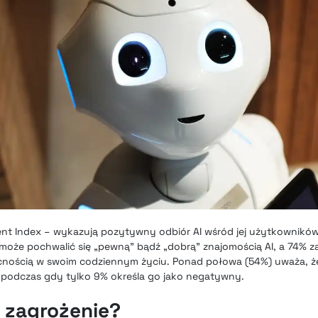
ent Index – wykazują pozytywny odbiór AI wśród jej użytkownikó
może pochwalić się „pewną” bądź „dobrą” znajomością AI, a 74% za
ecnością w swoim codziennym życiu. Ponad połowa (54%) uważa, ż
 podczas gdy tylko 9% określa go jako negatywny.
y zagrożenie?