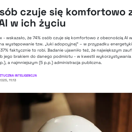
osób czuje się komfortowo 
I w ich życiu
ex - wskazało, że 74% osób czuje się komfortowo z obecnością AI 
 na występowanie tzw. „luki adopcyjnej” – w przypadku energety
 37% faktycznie to robi. Badanie ujawniło też, że największym zauf
b jego brakiem do danego podmiotu - w kwestii wykorzystywania n
p.), a najmniejszym (5 p.p.) administracja publiczna.
ZTUCZNA INTELIGENCJA
025, 11:13