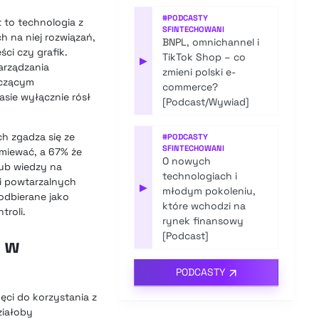
#
PODCASTY
t to technologia z
SFINTECHOWANI
 na niej rozwiązań,
BNPL, omnichannel i
ci czy grafik.
TikTok Shop – co
▶
zarządzania
zmieni polski e-
aczącym
commerce?
sie wyłącznie rósł
[Podcast/Wywiad]
ch zgadza się ze
#
PODCASTY
SFINTECHOWANI
umiewać, a 67% że
O nowych
lub wiedzy na
technologiach i
i powtarzalnych
▶
młodym pokoleniu,
 odbierane jako
które wchodzi na
troli.
rynek finansowy
[Podcast]
 w
PODCASTY
ęci do korzystania z
ziałoby