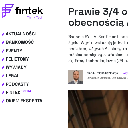
Prawie 3/4 
obecnością A
AKTUALNOŚCI
Badanie EY - AI Sentiment Ind
BANKOWOŚĆ
życiu. Wyniki wskazują jednak
chciałoby używać AI, ale tylko
EVENTY
różnicą pomiędzy zaufaniem lu
FELIETONY
się firmy technologiczne (26 p.
WYWIADY
RAFAŁ TOMASZEWSKI
#
S
LEGAL
OPUBLIKOWANO
26 MAJA 2
PODCASTY
EXTRA
FINTEK
OKIEM EKSPERTA