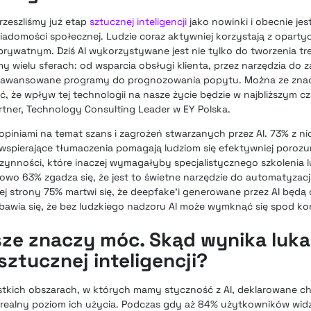
rzeszliśmy już etap
sztucznej inteligencji
jako nowinki i obecnie jes
domości społecznej. Ludzie coraz aktywniej korzystają z opartych
prywatnym. Dziś AI wykorzystywane jest nie tylko do tworzenia treś
my wielu sferach: od wsparcia obsługi klienta, przez narzędzia do 
zaawansowane programy do prognozowania popytu. Można ze zn
że wpływ tej technologii na nasze życie będzie w najbliższym cza
tner, Technology Consulting Leader w EY Polska.
i opiniami na temat szans i zagrożeń stwarzanych przez AI. 73% z ni
I wspierające tłumaczenia pomagają ludziom się efektywniej poroz
czynności, które inaczej wymagałyby specjalistycznego szkolenia 
wo 63% zgadza się, że jest to świetne narzędzie do automatyzacj
ej strony 75% martwi się, że deepfake’i generowane przez AI będą
bawia się, że bez ludzkiego nadzoru AI może wymknąć się spod kon
sze znaczy móc. Skąd wynika luka
sztucznej inteligencji?
tkich obszarach, w których mamy styczność z AI, deklarowane ch
ż realny poziom ich użycia. Podczas gdy aż 84% użytkowników wid