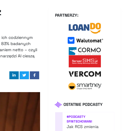
z
PARTNERZY:
w ich codziennym
ki 83% badanych
aniem netto – czyli
arzędzi AI cieszą
OSTATNIE PODCASTY
#
PODCASTY
SFINTECHOWANI
Jak RCS zmienia