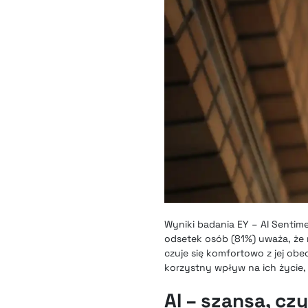
Wyniki badania EY – AI Sentim
odsetek osób (81%) uważa, że 
czuje się komfortowo z jej ob
korzystny wpływ na ich życie,
AI – szansa, cz