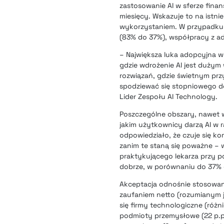
zastosowanie AI w sferze finan
miesięcy. Wskazuje to na istni
wykorzystaniem. W przypadku A
(83% do 37%), współpracy z ad
– Największa luka adopcyjna w
gdzie wdrożenie AI jest duży
rozwiązań, gdzie świetnym pr
spodziewać się stopniowego do
Lider Zespołu AI Technology.
Poszczególne obszary, nawet w 
jakim użytkownicy darzą AI 
odpowiedziało, że czuje się k
zanim te staną się poważne –
praktykującego lekarza przy 
dobrze, w porównaniu do 37%
Akceptacja odnośnie stosowani
zaufaniem netto (rozumianym j
się firmy technologiczne (różnic
podmioty przemysłowe (22 p.p.)