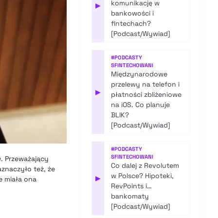
komunikację w
▶
bankowości i
fintechach?
[Podcast/Wywiad]
#
PODCASTY
SFINTECHOWANI
Międzynarodowe
przelewy na telefon i
▶
płatności zbliżeniowe
na iOS. Co planuje
BLIK?
[Podcast/Wywiad]
#
PODCASTY
SFINTECHOWANI
w. Przeważający
Co dalej z Revolutem
znaczyło też, że
w Polsce? Hipoteki,
▶
e miała ona
RevPoints i…
bankomaty
[Podcast/Wywiad]