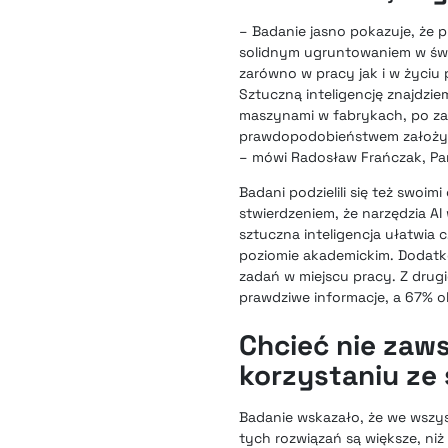
– Badanie jasno pokazuje, że p
solidnym ugruntowaniem w świa
zarówno w pracy jak i w życiu 
Sztuczną inteligencję znajdzie
maszynami w fabrykach, po 
prawdopodobieństwem założyć, 
– mówi Radosław Frańczak, Par
Badani podzielili się też swoim
stwierdzeniem, że narzędzia A
sztuczna inteligencja ułatwia 
poziomie akademickim. Dodatko
zadań w miejscu pracy. Z drugi
prawdziwe informacje, a 67% o
Chcieć nie zaw
korzystaniu ze 
Badanie wskazało, że we wszys
tych rozwiązań są większe, ni