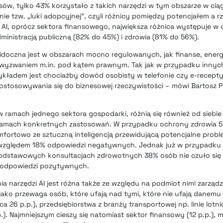
sów, tylko 43% korzystało z takich narzędzi w tym obszarze w cią
enie tzw. „luki adopcyjnej”, czyli różnicy pomiędzy potencjałem a 
I, oprócz sektora finansowego, największa różnica występuje w 
ministracją publiczną (82% do 45%) i zdrowia (81% do 56%).
idoczna jest w obszarach mocno regulowanych, jak finanse, energ
m wyzwaniem m.in. pod kątem prawnym. Tak jak w przypadku inn
zykładem jest chociażby dowód osobisty w telefonie czy e-recep
stosowywania się do biznesowej rzeczywistości – mówi Bartosz Pa
ramach jednego sektora gospodarki, różnią się również od siebie 
w ramach konkretnych zastosowań. W przypadku ochrony zdrowia
omfortowo ze sztuczną inteligencją przewidującą potencjalne prob
 względem 18% odpowiedzi negatywnych. Jednak już w przypadku A
podstawowych konsultacjach zdrowotnych 38% osób nie czuło się
 odpowiedzi pozytywnych.
a narzędzi AI jest różna także ze względu na podmiot nimi zarząd
ako przewaga osób, które ufają nad tymi, które nie ufają danemu
a 26 p.p.), przedsiębiorstwa z branży transportowej np. linie lotnic
. Najmniejszym cieszy się natomiast sektor finansowy (12 p.p.), m