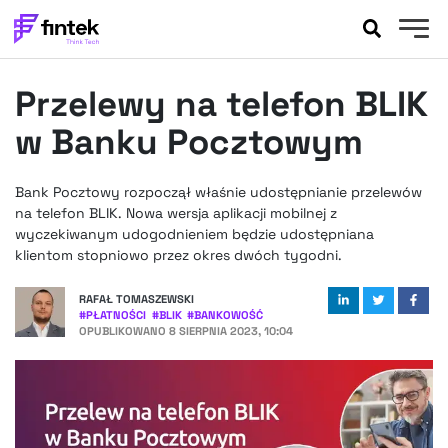
AKTUALNOŚCI
Przelewy na telefon BLIK
BANKOWOŚĆ
EVENTY
w Banku Pocztowym
FELIETONY
WYWIADY
Bank Pocztowy rozpoczął właśnie udostępnianie przelewów
na telefon BLIK. Nowa wersja aplikacji mobilnej z
LEGAL
wyczekiwanym udogodnieniem będzie udostępniana
PODCASTY
klientom stopniowo przez okres dwóch tygodni.
EXTRA
FINTEK
RAFAŁ TOMASZEWSKI
OKIEM EKSPERTA
#
PŁATNOŚCI
#
BLIK
#
BANKOWOŚĆ
OPUBLIKOWANO
8 SIERPNIA 2023, 10:04