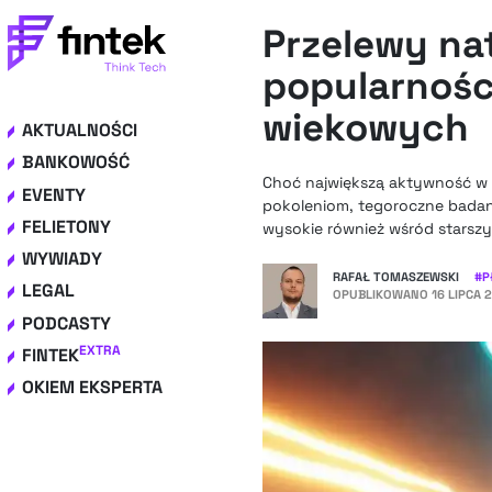
Przelewy na
popularnośc
wiekowych
AKTUALNOŚCI
BANKOWOŚĆ
Choć największą aktywność w z
EVENTY
pokoleniom, tegoroczne badan
FELIETONY
wysokie również wśród starszy
WYWIADY
RAFAŁ TOMASZEWSKI
#
P
LEGAL
OPUBLIKOWANO
16 LIPCA 
PODCASTY
EXTRA
FINTEK
OKIEM EKSPERTA