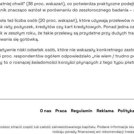
tniej chwili” (38 proc. wskazań), co potwierdza praktyczne podejś
ynik znacząco wzrósł w porównaniu do zeszłorocznego badania – a
rosła też liczba osób (20 proc. wskazań), które używają przelewó
jak raty pożyczek, kredytów czy kart kredytowych. Ponad jedna 
ak w zeszłym roku, że takie przelewy są przydatne przy dużych tr
iwania się gotówką.
atywnie niski odsetek osób, które nie wskazały konkretnego zas
 proc. respondentów ogółem odpowiedziało „nie wiem / trudno pow
zy to o rosnącej świadomości korzyści płynących z tego typu płat
O nas
Praca
Regulamin
Reklama
Polityk
ożesz stracić część lub całość zainwestowanego kapitału. Podane informacje sł
rodzaju porady finansowej ani rekomendacji inwes