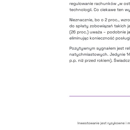
regulowanie rachunków „w osta
technologii. Co ciekawe ten w
Nieznacznie, bo o 2 proc., wz
do spłaty zobowiązań takich 
(26 proc.) uważa – podobnie j
eliminując konieczność posług
Pozytywnym sygnałem jest rel
natychmiastowych. Jedynie 14
p.p. niż przed rokiem). Świadc
Inwestowanie jest ryzykowne i m