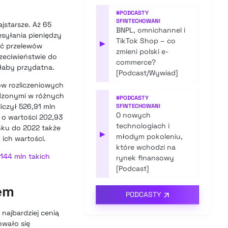
#
PODCASTY
SFINTECHOWANI
starsze. Aż 65
BNPL, omnichannel i
esyłania pieniędzy
TikTok Shop – co
▶
ść przelewów
zmieni polski e-
zeciwieństwie do
commerce?
yłaby przydatna.
[Podcast/Wywiad]
w rozliczeniowych
adzonymi w różnych
#
PODCASTY
iczył 526,91 mln
SFINTECHOWANI
O nowych
, o wartości 202,93
technologiach i
nku do 2022 także
▶
młodym pokoleniu,
 ich wartości.
które wchodzi na
144 mln takich
rynek finansowy
[Podcast]
em
PODCASTY
najbardziej cenią
owało się