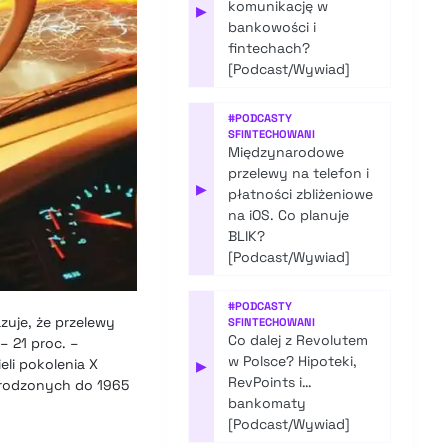
komunikację w
▶
bankowości i
fintechach?
[Podcast/Wywiad]
#
PODCASTY
SFINTECHOWANI
Międzynarodowe
przelewy na telefon i
▶
płatności zbliżeniowe
na iOS. Co planuje
BLIK?
[Podcast/Wywiad]
#
PODCASTY
zuje, że przelewy
SFINTECHOWANI
Co dalej z Revolutem
– 21 proc. –
w Polsce? Hipoteki,
eli pokolenia X
▶
RevPoints i…
(urodzonych do 1965
bankomaty
[Podcast/Wywiad]