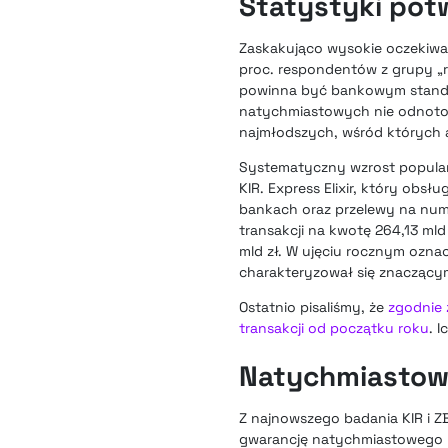
Statystyki pot
Zaskakująco wysokie oczekiwa
proc. respondentów z grupy „r
powinna być bankowym standard
natychmiastowych nie odnotowa
najmłodszych, wśród których aż
Systematyczny wzrost popular
KIR. Express Elixir, który ob
bankach oraz przelewy na nume
transakcji na kwotę 264,13 mld
mld zł. W ujęciu rocznym ozna
charakteryzował się znaczącymi
Ostatnio pisaliśmy, że
zgodnie z
transakcji od początku roku
. 
Natychmiastowe
Z najnowszego badania KIR i Z
gwarancję natychmiastowego p