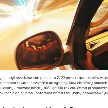
h, czyli przedstawicieli pokolenia Z, 22 proc. respondentów wska
stępne zawsze, niezależnie od sytuacji. Niewiele niższy odsetek 
yli osoby urodzone między 1982 a 1996 rokiem. Wśród przedstawici
etek rośnie do 32 proc., natomiast wśród tzw. „baby boomersów” 