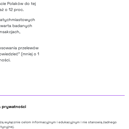
cie Polaków do tej
ż o 12 proc.
w natychmiastowych
czwarta badanych
ansakcjach,
tosowania przelewów
iedzieć” (mniej o 1
ności.
a prywatności
użą wyłącznie celom informacyjnym i edukacyjnym i nie stanowią żadnego
tycyjnej.