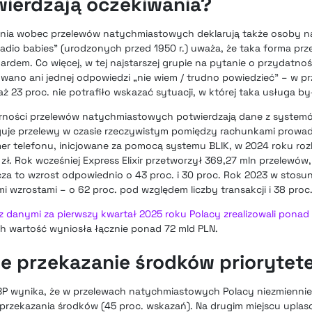
wierdzają oczekiwania?
nia wobec przelewów natychmiastowych deklarują także osoby naj
adio babies” (urodzonych przed 1950 r.) uważa, że taka forma prz
em. Co więcej, w tej najstarszej grupie na pytanie o przydatno
no ani jednej odpowiedzi „nie wiem / trudno powiedzieć” – w pr
 23 proc. nie potrafiło wskazać sytuacji, w której taka usługa b
ności przelewów natychmiastowych potwierdzają dane z systemó
sługuje przelewy w czasie rzeczywistym pomiędzy rachunkami prow
r telefonu, inicjowane za pomocą systemu BLIK, w 2024 roku rozl
 zł. Rok wcześniej Express Elixir przetworzył 369,27 mln przelewów
cza to wzrost odpowiednio o 43 proc. i 30 proc. Rok 2023 w stosu
 wzrostami – o 62 proc. pod względem liczby transakcji i 38 proc.
 danymi za pierwszy kwartał 2025 roku Polacy zrealizowali ponad 
Ich wartość wyniosła łącznie ponad 72 mld PLN.
 przekazanie środków priorytet
BP wynika, że w przelewach natychmiastowych Polacy niezmiennie 
rzekazania środków (45 proc. wskazań). Na drugim miejscu uplas