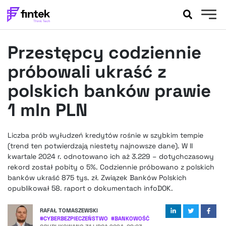
AKTUALNOŚCI
Przestępcy codziennie
BANKOWOŚĆ
EVENTY
próbowali ukraść z
FELIETONY
polskich banków prawie
WYWIADY
1 mln PLN
LEGAL
PODCASTY
Liczba prób wyłudzeń kredytów rośnie w szybkim tempie
EXTRA
FINTEK
(trend ten potwierdzają niestety najnowsze dane). W II
OKIEM EKSPERTA
kwartale 2024 r. odnotowano ich aż 3.229 – dotychczasowy
rekord został pobity o 5%. Codziennie próbowano z polskich
banków ukraść 875 tys. zł. Związek Banków Polskich
opublikował 58. raport o dokumentach infoDOK.
RAFAŁ TOMASZEWSKI
#
CYBERBEZPIECZEŃSTWO
#
BANKOWOŚĆ