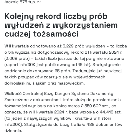
łącznie 875 tys. zł.
Kolejny rekord liczby prób
wyłudzeń z wykorzystaniem
cudzej tożsamości
W II kwartale odnotowano aż 3.229 prób wyłudzeń – to liczba
o 5% wyższa niż dotychczasowy rekord z I kwartału 2024 r.
(3.068 prób) – takich liczb jeszcze do tej pory nie notowano
(raport infoDOK jest publikowany od 16 lat). Statystycznie
codziennie dokonywano 35 prób. Tradycyjnie już najwięcej
takich przypadków zdarzyło się w województwach
dolnośląskim, śląskim oraz mazowieckim.
Wielkość Centralnej Bazy Danych Systemu Dokumenty
Zastrzeżone z dokumentami, które służą do potwierdzania
tożsamości wyniosła na koniec marca 2 559 602 szt., co
oznacza, że w II kwartale 2024 r. baza wzrosła o 44.418 szt.
(to jeden z najwyższych wyników I kwartału w historii
infoDOK). Statystycznie do bazy trafiało 488 dokumentów
dziennie.