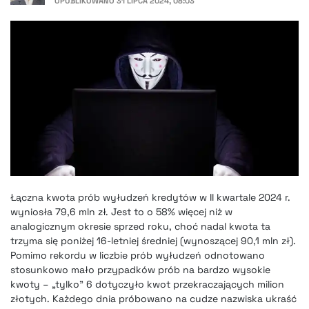
OPUBLIKOWANO
31 LIPCA 2024, 08:03
Łączna kwota prób wyłudzeń kredytów w II kwartale 2024 r.
wyniosła 79,6 mln zł. Jest to o 58% więcej niż w
analogicznym okresie sprzed roku, choć nadal kwota ta
trzyma się poniżej 16-letniej średniej (wynoszącej 90,1 mln zł).
Pomimo rekordu w liczbie prób wyłudzeń odnotowano
stosunkowo mało przypadków prób na bardzo wysokie
kwoty – „tylko” 6 dotyczyło kwot przekraczających milion
złotych. Każdego dnia próbowano na cudze nazwiska ukraść