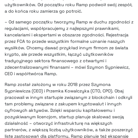
użytkowników. Od początku roku Ramp podwoił swój zespół,
a do końca roku zamierza go potroić.
– Od samego początku tworzymy Ramp w duchu zgodności z
regulacjami, współpracujemy z najlepszymi prawnikami,
kancelariami i ekspertami w obszarze zgodności. Rejestracja
przez FCA to przede wszystkim formalne uznanie naszych
wysiłków. Chcemy dawać przykład innym firmom ze świata
krypto, ale przede wszystkim, łączyć użytkowników
tradycyjnego sektora finansowego z otwartymi i
zdecentralizowanymi finansami – mówi Szymon Sypniewicz,
CEO i współtwórca Ramp.
Ramp został założony w roku 2018 przez Szymona
Sypniewicza (CEO) i Przemka Kowalczyka (CTO, CPO). Obaj
pracowali w innym startupie związanym z blockchain i odkryli
tam problemy związane z zakupem kryptowalut i innych
cyfrowych aktywów. Dzięki wsparciu kapitałowemu i
pozyskiwanym licencjom, startup planuje skalować swoją
działalność – otworzyć infrastrukturę na większych
partnerów, z większą liczbą użytkowników, a także poszerzyć
listę zastosowań dla platformy. Ramp planuje też ekspansję