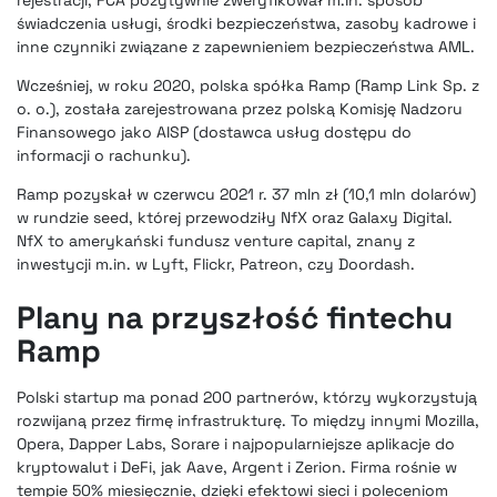
świadczenia usługi, środki bezpieczeństwa, zasoby kadrowe i
inne czynniki związane z zapewnieniem bezpieczeństwa AML.
Wcześniej, w roku 2020, polska spółka Ramp (Ramp Link Sp. z
o. o.), została zarejestrowana przez polską Komisję Nadzoru
Finansowego jako AISP
(dostawca usług dostępu do
informacji o rachunku).
Ramp pozyskał w czerwcu 2021 r. 37 mln zł (10,1 mln dolarów)
w rundzie seed, której przewodziły NfX oraz Galaxy Digital.
NfX to amerykański fundusz venture capital, znany z
inwestycji m.in. w Lyft, Flickr, Patreon, czy Doordash.
Plany na przyszłość fintechu
Ramp
Polski startup ma ponad 200 partnerów, którzy wykorzystują
rozwijaną przez firmę infrastrukturę. To między innymi Mozilla,
Opera, Dapper Labs, Sorare i najpopularniejsze aplikacje do
kryptowalut i DeFi, jak Aave, Argent i Zerion. Firma rośnie w
tempie 50% miesięcznie, dzięki efektowi sieci i poleceniom