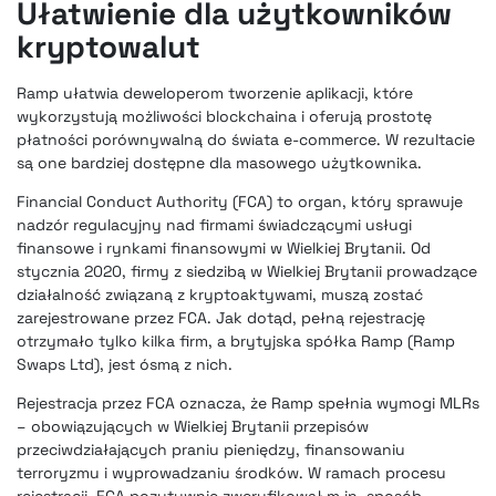
Ułatwienie dla użytkowników
kryptowalut
Ramp ułatwia deweloperom tworzenie aplikacji, które
wykorzystują możliwości blockchaina i oferują prostotę
płatności porównywalną do świata e-commerce. W rezultacie
są one bardziej dostępne dla masowego użytkownika.
Financial Conduct Authority (FCA) to organ, który sprawuje
nadzór regulacyjny nad firmami świadczącymi usługi
finansowe i rynkami finansowymi w Wielkiej Brytanii. Od
stycznia 2020, firmy z siedzibą w Wielkiej Brytanii prowadzące
działalność związaną z kryptoaktywami, muszą zostać
zarejestrowane przez FCA. Jak dotąd, pełną rejestrację
otrzymało tylko kilka firm, a brytyjska spółka Ramp (Ramp
Swaps Ltd), jest ósmą z nich.
Rejestracja przez FCA oznacza, że Ramp spełnia wymogi MLRs
– obowiązujących w Wielkiej Brytanii przepisów
przeciwdziałających praniu pieniędzy, finansowaniu
terroryzmu i wyprowadzaniu środków. W ramach procesu
rejestracji, FCA pozytywnie zweryfikował m.in. sposób