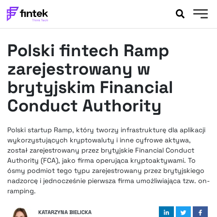
AKTUALNOŚCI
Polski fintech Ramp
BANKOWOŚĆ
EVENTY
zarejestrowany w
FELIETONY
brytyjskim Financial
WYWIADY
Conduct Authority
LEGAL
PODCASTY
Polski startup Ramp, który tworzy infrastrukturę dla aplikacji
EXTRA
FINTEK
wykorzystujących kryptowaluty i inne cyfrowe aktywa,
OKIEM EKSPERTA
został zarejestrowany przez brytyjskie Financial Conduct
Authority (FCA), jako firma operująca kryptoaktywami. To
ósmy podmiot tego typu zarejestrowany przez brytyjskiego
nadzorcę i jednocześnie pierwsza firma umożliwiająca tzw. on-
ramping.
KATARZYNA BIELICKA