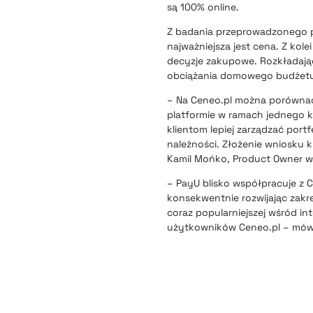
są 100% online.
Z badania przeprowadzonego pr
najważniejsza jest cena. Z kol
decyzje zakupowe. Rozkładając
obciążania domowego budżet
– Na Ceneo.pl można porównać
platformie w ramach jednego k
klientom lepiej zarządzać por
należności. Złożenie wniosku 
Kamil Mońko, Product Owner w
– PayU blisko współpracuje z 
konsekwentnie rozwijając zakr
coraz popularniejszej wśród in
użytkowników Ceneo.pl – mówi