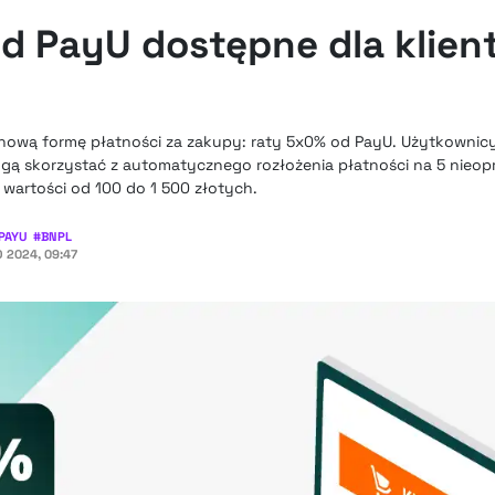
d PayU dostępne dla klien
 nową formę płatności za zakupy: raty 5x0% od PayU. Użytkownicy
ogą skorzystać z automatycznego rozłożenia płatności na 5 nieo
 wartości od 100 do 1 500 złotych.
PAYU
#
BNPL
 2024, 09:47