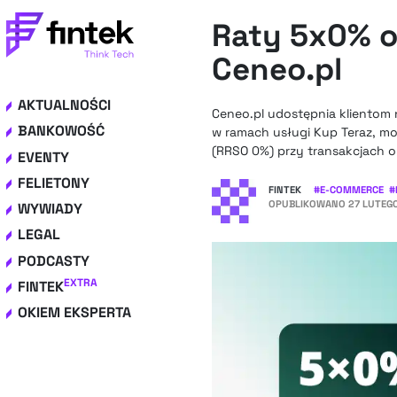
Raty 5x0% o
Ceneo.pl
AKTUALNOŚCI
Ceneo.pl udostępnia klientom
BANKOWOŚĆ
w ramach usługi Kup Teraz, m
(RRSO 0%) przy transakcjach o
EVENTY
FELIETONY
FINTEK
#
E-COMMERCE
#
OPUBLIKOWANO
27 LUTEGO
WYWIADY
LEGAL
PODCASTY
EXTRA
FINTEK
OKIEM EKSPERTA