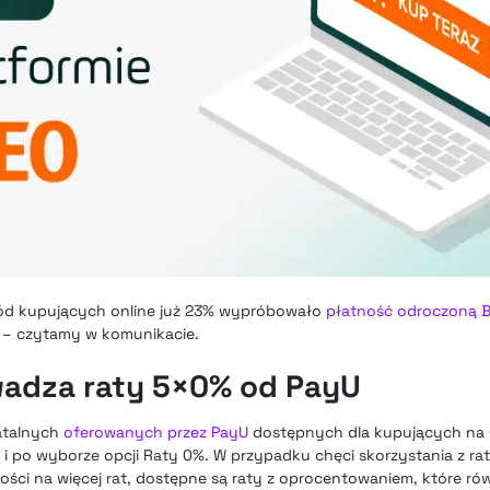
ód kupujących online już 23% wypróbowało
płatność odroczoną 
y – czytamy w komunikacie.
wadza raty 5×0% od PayU
ratalnych
oferowanych przez PayU
dostępnych dla kupujących na 
z i po wyborze opcji Raty 0%. W przypadku chęci skorzystania z r
ności na więcej rat, dostępne są raty z oprocentowaniem, które r