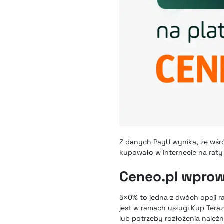
Z danych PayU wynika, że wśr
kupowało w internecie na rat
Ceneo.pl wpro
5×0% to jedna z dwóch opcji 
jest w ramach usługi Kup Tera
lub potrzeby rozłożenia należ