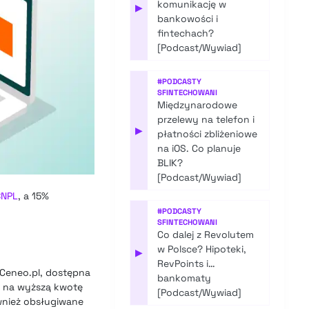
komunikację w
▶
bankowości i
fintechach?
[Podcast/Wywiad]
#
PODCASTY
SFINTECHOWANI
Międzynarodowe
przelewy na telefon i
▶
płatności zbliżeniowe
na iOS. Co planuje
BLIK?
[Podcast/Wywiad]
BNPL
, a 15%
#
PODCASTY
SFINTECHOWANI
Co dalej z Revolutem
w Polsce? Hipoteki,
▶
RevPoints i…
Ceneo.pl, dostępna
bankomaty
at na wyższą kwotę
[Podcast/Wywiad]
ównież obsługiwane