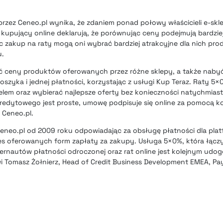
zez Ceneo.pl wynika, że zdaniem ponad połowy właścicieli e-skl
ei kupujący online deklarują, że porównując ceny podejmują bardzi
 zakup na raty mogą oni wybrać bardziej atrakcyjne dla nich pro
u.
 ceny produktów oferowanych przez różne sklepy, a także nabyć
oszyka i jednej płatności, korzystając z usługi Kup Teraz. Raty
tfelem oraz wybierać najlepsze oferty bez konieczności natychmia
kredytowego jest proste, umowę podpisuje się online za pomocą 
 Ceneo.pl.
Ceneo.pl od 2009 roku odpowiadając za obsługę płatności dla pla
es oferowanych form zapłaty za zakupy. Usługa 5×0%, która łącz
ternautów płatności odroczonej oraz rat online jest kolejnym udo
 Tomasz Żołnierz, Head of Credit Business Development EMEA, Pa