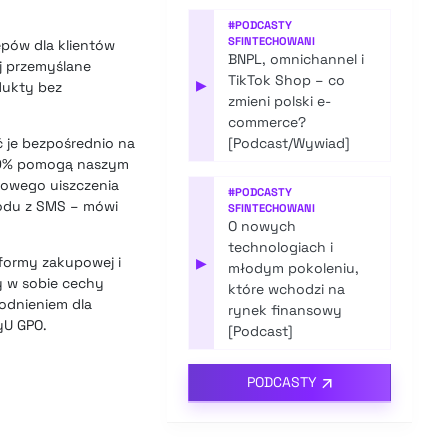
#
PODCASTY
SFINTECHOWANI
epów dla klientów
BNPL, omnichannel i
ej przemyślane
TikTok Shop – co
▶
dukty bez
zmieni polski e-
commerce?
 je bezpośrednio na
[Podcast/Wywiad]
 5×0% pomogą naszym
stowego uiszczenia
#
PODCASTY
kodu z SMS – mówi
SFINTECHOWANI
O nowych
technologiach i
tformy zakupowej i
▶
młodym pokoleniu,
y w sobie cechy
które wchodzi na
godnieniem dla
rynek finansowy
yU GPO.
[Podcast]
PODCASTY