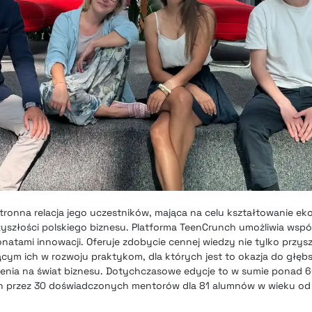
ronna relacja jego uczestników, mająca na celu kształtowanie e
yszłości polskiego biznesu. Platforma TeenCrunch umożliwia wsp
onatami innowacji. Oferuje zdobycie cennej wiedzy nie tylko przys
jącym ich w rozwoju praktykom, dla których jest to okazja do głę
zenia na świat biznesu. Dotychczasowe edycje to w sumie ponad 
przez 30 doświadczonych mentorów dla 81 alumnów w wieku od 1