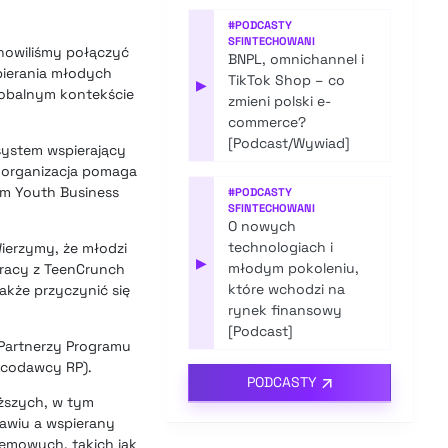
#
PODCASTY
SFINTECHOWANI
anowiliśmy połączyć
BNPL, omnichannel i
pierania młodych
TikTok Shop – co
▶
lobalnym kontekście
zmieni polski e-
commerce?
[Podcast/Wywiad]
system wspierający
 organizacja pomaga
em Youth Business
#
PODCASTY
SFINTECHOWANI
O nowych
technologiach i
ierzymy, że młodzi
▶
młodym pokoleniu,
pracy z TeenCrunch
które wchodzi na
także przyczynić się
rynek finansowy
[Podcast]
Partnerzy Programu
racodawcy RP).
PODCASTY
ższych, w tym
awiu a wspierany
temowych, takich jak