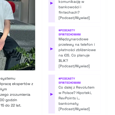
komunikację w
▶
bankowości i
fintechach?
[Podcast/Wywiad]
#
PODCASTY
SFINTECHOWANI
Międzynarodowe
przelewy na telefon i
▶
płatności zbliżeniowe
na iOS. Co planuje
BLIK?
[Podcast/Wywiad]
kosystemu
#
PODCASTY
SFINTECHOWANI
ółpracę ekspertów z
Co dalej z Revolutem
złym
w Polsce? Hipoteki,
▶
bszego zrozumienia
RevPoints i…
600 godzin
bankomaty
5 do 22 lat.
[Podcast/Wywiad]