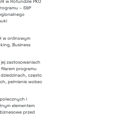
024 w Rotundzie PKO
 Programu – S&P
regionalnego
auki
iał w onlinowym
king, Business
i jej zastosowaniach
 filarem programu
dziedzinach, często
ch, pełnienie wobec
społecznych i
Ważnym elementem
 biznesowe przed