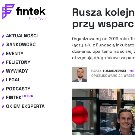
Rusza kolej
przy wsparc
AKTUALNOŚCI
Organizowany od 2019 roku Teen
BANKOWOŚĆ
łączy siły z Fundacją Inkubat
działania, opartemu na ścisłe
EVENTY
otrzymują długofalowe wsparc
FELIETONY
WYWIADY
RAFAŁ TOMASZEWSKI
#
S
OPUBLIKOWANO
24 WRZEŚN
LEGAL
PODCASTY
EXTRA
FINTEK
OKIEM EKSPERTA