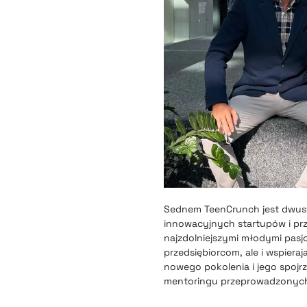
Sednem TeenCrunch jest dwust
innowacyjnych startupów i prz
najzdolniejszymi młodymi pasj
przedsiębiorcom, ale i wspiera
nowego pokolenia i jego spojr
mentoringu przeprowadzonych 