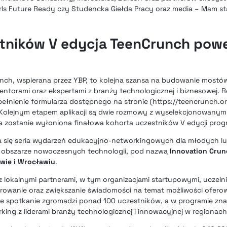
rls Future Ready czy Studencka Giełda Pracy oraz media – Mam sta
tników V edycja TeenCrunch pow
runch, wspierana przez YBP, to kolejna szansa na budowanie most
ntorami oraz ekspertami z branży technologicznej i biznesowej. Re
łnienie formularza dostępnego na stronie (https://teencrunch.org
 Kolejnym etapem aplikacji są dwie rozmowy z wyselekcjonowanym
a zostanie wyłoniona finałowa kohorta uczestników V edycji prog
a się seria wydarzeń edukacyjno-networkingowych dla młodych lu
 obszarze nowoczesnych technologii, pod nazwą
Innovation Cru
wie i Wrocławiu
.
lokalnymi partnerami, w tym organizacjami startupowymi, uczelnia
pirowanie oraz zwiększanie świadomości na temat możliwości ofer
e spotkanie zgromadzi ponad 100 uczestników, a w programie znajd
ing z liderami branży technologicznej i innowacyjnej w regionach