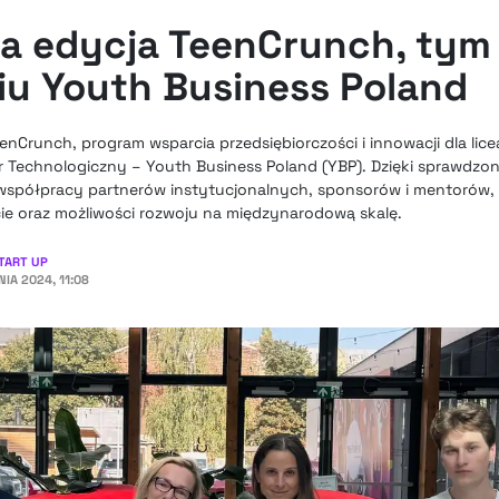
na edycja TeenCrunch, tym
iu Youth Business Poland
Crunch, program wsparcia przedsiębiorczości i innowacji dla lice
or Technologiczny – Youth Business Poland (YBP). Dzięki sprawdz
j współpracy partnerów instytucjonalnych, sponsorów i mentorów,
ie oraz możliwości rozwoju na międzynarodową skalę.
TART UP
IA 2024, 11:08