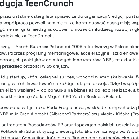
edycja TeenCrunch
rzez ostatnie cztery lata sprawił, że do organizacji V edycji post
 Ta współpraca pozwoli nam nie tylko kontynuować naszą misję ws
yć się na rynki międzynarodowe i umożliwić młodzieży rozwój w g
łzałożycielka TeenCrunch.
iczny – Youth Business Poland od 2005 roku tworzy w Polsce eko
ców. Poprzez programy mentoringowe, akceleracyjne i szkoleniowe
adczonych praktyków do młodych innowatorów. YBP jest członki
j przedsiębiorczości w 55 krajach.
żdy startup, który osiągnął sukces, wchodzi w etap skalowania. W
chcemy w nich inwestować na każdym etapie rozwoju. Dzięki współ
niej ich wspierać – od pomysłu na biznes aż po jego realizację, a 
darki – dodaje Adrian Migoń, CEO Youth Business Poland.
powołana w tym roku Rada Programowa, w skład której wchodzą 
j YBP, m.in Greg Albrecht (Albrecht&Partners) czy Maciek Klóska (P
ę patronatem Pracodawców RP oraz topowych polskich uczelni wy
 Politechniki Gdańskiej czy Uniwersytetu Ekonomicznego we Wrocł
k Intranove Consulting, InCredibles, Burson oraz partnerów ekosys