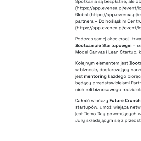
Spotkania są bezpłatne, ale o
(https://app.evenea.pl/event/
Global (https://app.evenea.pl/
partnera – Dolnośląskim Centr
(https://app.evenea.pl/event/i
Podczas samej akceleracji, tr
Bootcampie Startupowym
– se
Model Canvas i Lean Startup, 
Kolejnym elementem jest
Boot
w biznesie, dostarczający nar
jest
mentoring
każdego biorące
będący przedstawicielami Par
nich roli biznesowego rodziciel
Całość wieńczy
Future Crunch
startupów, umożliwiająca net
jest Demo Day powstających w 
Jury składającym się z przedst