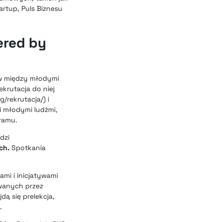
rtup, Puls Biznesu
ered by
ów między młodymi
krutacja do niej
/rekrutacja/) i
i młodymi ludźmi,
ramu.
dzi
nch.
Spotkania
mi i inicjatywami
owanych przez
ą się prelekcja,
.