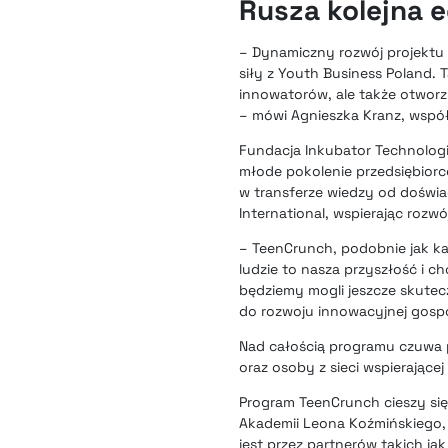
Rusza kolejna 
– Dynamiczny rozwój projektu p
siły z Youth Business Poland.
innowatorów, ale także otworz
– mówi Agnieszka Kranz, wspó
Fundacja Inkubator Technolog
młode pokolenie przedsiębior
w transferze wiedzy od doświ
International, wspierając rozwó
– TeenCrunch, podobnie jak ka
ludzie to nasza przyszłość i 
będziemy mogli jeszcze skutecz
do rozwoju innowacyjnej gospo
Nad całością programu czuwa 
oraz osoby z sieci wspierające
Program TeenCrunch cieszy si
Akademii Leona Koźmińskiego,
jest przez partnerów takich ja