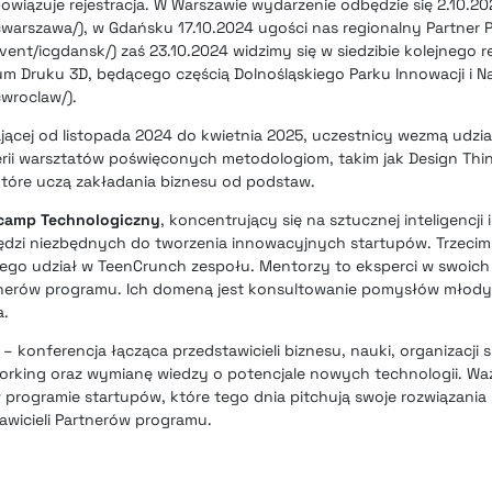
bowiązuje rejestracja. W Warszawie wydarzenie odbędzie się 2.10.2
icwarszawa/), w Gdańsku 17.10.2024 ugości nas regionalny Partner
event/icgdansk/) zaś 23.10.2024 widzimy się w siedzibie kolejnego 
um Druku 3D, będącego częścią Dolnośląskiego Parku Innowacji i N
cwroclaw/).
wającej od listopada 2024 do kwietnia 2025, uczestnicy wezmą udz
rii warsztatów poświęconych metodologiom, takim jak Design Thin
które uczą zakładania biznesu od podstaw.
camp Technologiczny
, koncentrujący się na sztucznej inteligencji 
zędzi niezbędnych do tworzenia innowacyjnych startupów. Trzecim
go udział w TeenCrunch zespołu. Mentorzy to eksperci w swoich 
tnerów programu. Ich domeną jest konsultowanie pomysłów młody
a.
– konferencja łącząca przedstawicieli biznesu, nauki, organizacji 
working oraz wymianę wiedzy o potencjale nowych technologii. 
programie startupów, które tego dnia pitchują swoje rozwiązania
awicieli Partnerów programu.