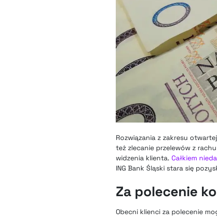
Rozwiązania z zakresu otwart
też zlecanie przelewów z rach
widzenia klienta.
Całkiem nieda
ING Bank Śląski stara się pozy
Za polecenie k
Obecni klienci za polecenie mo