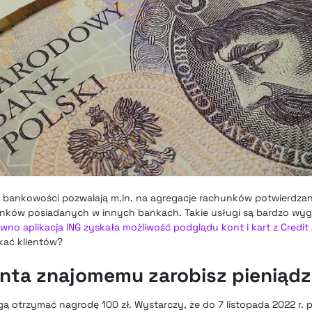
ej bankowości pozwalają m.in. na agregacje rachunków potwierdz
unków posiadanych w innych bankach. Takie usługi są bardzo wyg
wno aplikacja ING zyskała możliwość podglądu kont i kart z Credit 
skać klientów?
onta znajomemu zarobisz pieniąd
gą otrzymać nagrodę 100 zł. Wystarczy, że do 7 listopada 2022 r. 