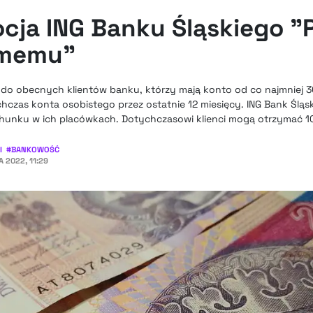
cja ING Banku Śląskiego "
omemu"
 do obecnych klientów banku, którzy mają konto od co najmniej 30
ychczas konta osobistego przez ostatnie 12 miesięcy. ING Bank Śląs
achunku w ich placówkach. Dotychczasowi klienci mogą otrzymać 100
I
#
BANKOWOŚĆ
 2022, 11:29