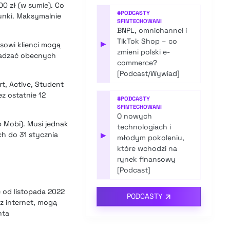
0 zł (w sumie). Co
#
PODCASTY
unki. Maksymalnie
SFINTECHOWANI
BNPL, omnichannel i
TikTok Shop – co
▶
asowi klienci mogą
zmieni polski e-
radzać obecnych
commerce?
[Podcast/Wywiad]
t, Active, Student
ez ostatnie 12
#
PODCASTY
SFINTECHOWANI
O nowych
b Mobi). Musi jednak
technologiach i
h do 31 stycznia
▶
młodym pokoleniu,
które wchodzi na
rynek finansowy
[Podcast]
 od listopada 2022
PODCASTY
ez internet, mogą
nta