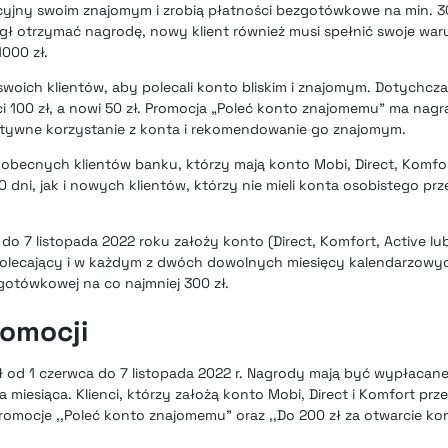
yjny swoim znajomym i zrobią płatności bezgotówkowe na min. 30
ł otrzymać nagrodę, nowy klient również musi spełnić swoje war
000 zł.
swoich klientów, aby polecali konto bliskim i znajomym. Dotychcz
 100 zł, a nowi 50 zł. Promocja „Poleć konto znajomemu” ma nag
ktywne korzystanie z konta i rekomendowanie go znajomym.
 obecnych klientów banku, którzy mają konto Mobi, Direct, Komfor
 dni, jak i nowych klientów, którzy nie mieli konta osobistego prz
i do 7 listopada 2022 roku założy konto (Direct, Komfort, Active lu
lecający i w każdym z dwóch dowolnych miesięcy kalendarzowyc
gotówkowej na co najmniej 300 zł.
romocji
ł od 1 czerwca do 7 listopada 2022 r. Nagrody mają być wypłacane
ia miesiąca. Klienci, którzy założą konto Mobi, Direct i Komfort prz
omocje ,,Poleć konto znajomemu” oraz ,,Do 200 zł za otwarcie ko
.