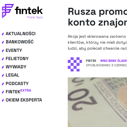
Rusza promo
konto znaj
AKTUALNOŚCI
Akcja jest skierowana zarówno
BANKOWOŚĆ
klientów, którzy nie mieli dot
ludzi, aby polecali otwarcie r
EVENTY
FELIETONY
FINTEK
#
ING BANK ŚLĄSK
OPUBLIKOWANO
3 CZERWCA
WYWIADY
LEGAL
PODCASTY
EXTRA
FINTEK
OKIEM EKSPERTA