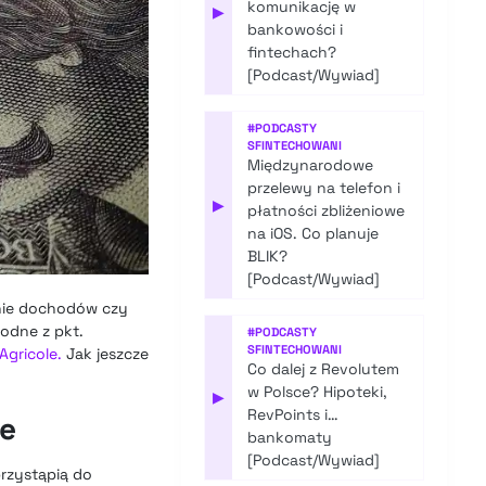
komunikację w
▶
bankowości i
fintechach?
[Podcast/Wywiad]
#
PODCASTY
SFINTECHOWANI
Międzynarodowe
przelewy na telefon i
▶
płatności zbliżeniowe
na iOS. Co planuje
BLIK?
[Podcast/Wywiad]
anie dochodów czy
odne z pkt.
#
PODCASTY
SFINTECHOWANI
Agricole.
Jak jeszcze
Co dalej z Revolutem
w Polsce? Hipoteki,
▶
RevPoints i…
ze
bankomaty
[Podcast/Wywiad]
przystąpią do