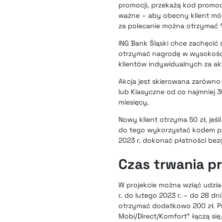
promocji, przekażą kod promoc
ważne – aby obecny klient móg
za polecanie można otrzymać 1
ING Bank Śląski chce zachęcić 
otrzymać nagrodę w wysokości
klientów indywidualnych za a
Akcja jest skierowana zarówno
lub Klasyczne od co najmniej 30
miesięcy.
Nowy klient otrzyma 50 zł, jeśl
do tego wykorzystać kodem po
2023 r. dokonać płatności bez
Czas trwania p
W projekcie można wziąć udzia
r. do lutego 2023 r. – do 28 dn
otrzymać dodatkowo 200 zł. Pr
Mobi/Direct/Komfort” łączą się