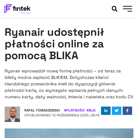
AKTUALNOŚCI
Ryanair udostępnił
BANKOWOŚĆ
EVENTY
płatności online za
FELIETONY
pomocą BLIKA
WYWIADY
LEGAL
Ryanair wprowadził nową formę płatności – od teraz za
PODCASTY
bilety można zapłacić BLIKIEM. Dotychczas klienci
EXTRA
irlandzkiego przewoźnika mieli do dyspozycji głównie
FINTEK
płatności kartą, co wymagało wpisania pełnych danych:
OKIEM EKSPERTA
numeru karty, daty ważności, imienia i nazwiska oraz kodu CV
RAFAŁ TOMASZEWSKI
#
PŁATNOŚCI
#
BLIK
OPUBLIKOWANO
10 PAŹDZIERNIKA 2025, 08:14