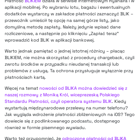
Płatność
BLIKIEM
działa w serwisie internetowym Ryanaira i w
aplikacji mobilnej. Po wybraniu lotu, bagażu i ewentualnych
dodatków wystarczy w zakładce płatności zaznaczyć BLIK –
przewoźnik umieścił tę opcję na samej górze listy, jako
domyślną metodę zapłaty. Należy jedynie wpisać dane
rozliczeniowe, a następnie po kliknięciu „Zapłać teraz”
wprowadzić kod BLIK w aplikacji bankowej.
Warto jednak pamiętać o jednej istotnej różnicy – płacąc
BLIKIEM, nie można skorzystać z procedury chargeback, czyli
zwrotu środków w przypadku nieudanej transakcji lub
problemów z usługą. Ta ochrona przysługuje wyłącznie przy
płatnościach kartą.
Więcej na temat
nowości od BLIKA można dowiedzieć się z
naszej rozmowy z Moniką Król, wiceprezeską Polskiego
Standardu Płatności, czyli operatora systemu BLIK
. Kiedy
wystartują międzynarodowe przelewy na numer telefonu?
Jak wygląda wdrożenie płatności zbliżeniowych na iOS? Tego
dowiecie się z podlinkowanego podcastu, dostępnego
również w formie pisemnego wywiadu.
Warto też przypomnieć, że
odroczone płatności od BLIKA