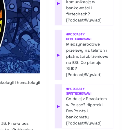
komunikację w
▶
bankowości i
fintechach?
[Podcast/Wywiad]
#
PODCASTY
SFINTECHOWANI
Międzynarodowe
przelewy na telefon i
▶
płatności zbliżeniowe
na iOS. Co planuje
BLIK?
[Podcast/Wywiad]
kologii i hematologii
#
PODCASTY
SFINTECHOWANI
Co dalej z Revolutem
w Polsce? Hipoteki,
▶
RevPoints i…
bankomaty
[Podcast/Wywiad]
 33. Finału bez
iaka. Wybierając