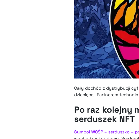
Cały dochód z dystrybucji cyfro
dziecięcej. Partnerem technolo
Po raz kolejn
serduszek NFT
Symbol WOŚP – serduszko – p
wychodzenia z domu. Serduszk