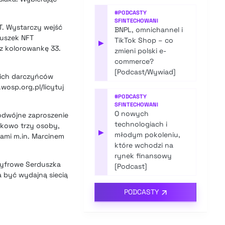
#
PODCASTY
SFINTECHOWANI
. Wystarczy wejść
BNPL, omnichannel i
duszek NFT
TikTok Shop – co
▶
az kolorowankę 33.
zmieni polski e-
commerce?
[Podcast/Wywiad]
kich darczyńców
wosp.org.pl/licytuj
#
PODCASTY
SFINTECHOWANI
O nowych
podwójne zaproszenie
technologiach i
tkowo trzy osoby,
▶
młodym pokoleniu,
rami m.in. Marcinem
które wchodzi na
rynek finansowy
 Cyfrowe Serduszka
[Podcast]
a być wydajną siecią
PODCASTY