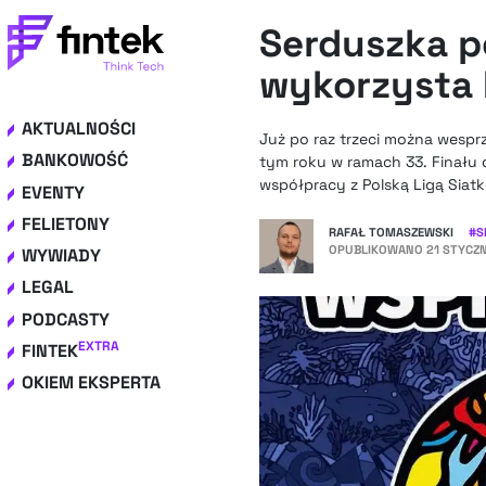
Serduszka p
wykorzysta
AKTUALNOŚCI
Już po raz trzeci można wespr
BANKOWOŚĆ
tym roku w ramach 33. Finału d
współpracy z Polską Ligą Siatk
EVENTY
FELIETONY
RAFAŁ TOMASZEWSKI
#
S
OPUBLIKOWANO
21 STYCZN
WYWIADY
LEGAL
PODCASTY
EXTRA
FINTEK
OKIEM EKSPERTA