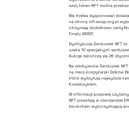
swój token NFT można przekazać
Nie trzeba dysponować doświa
na stronę nft.wosp.org.pl wyb
otrzymają dodatkowo certyfika
Finału WOŚP.
Dystrybucja Serduszek NFT to 
czeka 10 specjalnych serdusze
Aukcje zakończą się 26 styczni
Na zdobywców Serduszek NFT – 
na mecz koszykarski Dzików Wa
które wylicytują najwyższe kw
Kowalczykiem.
W informacji prasowej czytamy
NFT powstają w standardzie ER
blockchain wykorzystującą en