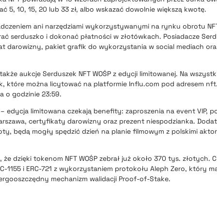
 5, 10, 15, 20 lub 33 zł, albo wskazać dowolnie większą kwotę.
dczeniem ani narzędziami wykorzystywanymi na rynku obrotu NFT
rać serduszko i dokonać płatności w złotówkach. Posiadacze Ser
t darowizny, pakiet grafik do wykorzystania w social mediach or
także aukcje Serduszek NFT WOŚP z edycji limitowanej. Na wszyst
k, które można licytować na platformie Influ.com pod adresem nft.
a o godzinie 23:59.
edycja limitowana czekają benefity: zaproszenia na event VIP, 
rszawa, certyfikaty darowizny oraz prezent niespodzianka. Doda
oty, będą mogły spędzić dzień na planie filmowym z polskimi akto
, że dzięki tokenom NFT WOŚP zebrał już około 370 tys. złotych.
C-1155 i ERC-721 z wykorzystaniem protokołu Aleph Zero, który m
ergooszczędny mechanizm walidacji Proof-of-Stake.