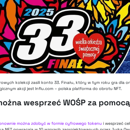
wych kolekcji zasili konto 33. Finału, który w tym roku gra dla on
gicznym akcji jest Influ.com – polska platforma do obrotu NFT.
y można wesprzeć WOŚP za pomocą
onownie można zdobyć w formie cyfrowego tokenu
i wesprzeć cel
a NFT powracają w 10 wzorach zaprojektowanych przez Jurka Ows