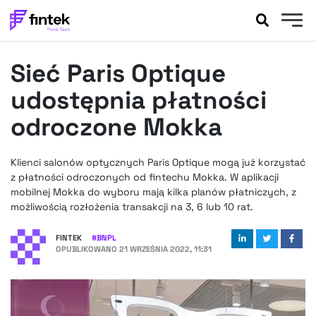
AKTUALNOŚCI
Sieć Paris Optique
BANKOWOŚĆ
EVENTY
udostępnia płatności
FELIETONY
odroczone Mokka
WYWIADY
LEGAL
Klienci salonów optycznych Paris Optique mogą już korzystać
PODCASTY
z płatności odroczonych od fintechu Mokka. W aplikacji
EXTRA
mobilnej Mokka do wyboru mają kilka planów płatniczych, z
FINTEK
możliwością rozłożenia transakcji na 3, 6 lub 10 rat.
OKIEM EKSPERTA
FINTEK
#
BNPL
OPUBLIKOWANO
21 WRZEŚNIA 2022, 11:31