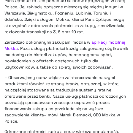
Paris Optique to sieć ponad 40 salonów optycznych w całej
Polsce. Jej zakłady optyczne mieszczą się między innymi w
Warszawie, Białymstoku, Poznaniu, Lublinie, Toruniu i
Gdańsku. Dzięki usługom Mokka, klienci Paris Optique mogą
skorzystać z odroczenia płatności za zakupy, z możliwością
rozłożenia transakcji na 3, 6 oraz 10 rat.
Zarządzać dokonanymi zakupami można w
aplikacji mobilnej
Mokka
. Poza usługą płatności każdy zalogowany użytkownik
ma dostęp do historii zakupów, harmonogramu spłat,
powiadomień o ofertach dostępnych tylko dla
użytkowników, a także do spłaty swoich zobowiązań.
– Obserwujemy coraz większe zainteresowanie naszymi
produktami również ze strony branży optycznej, w której
najczęściej stosowane są tradycyjne systemy ratalne
oferowane przez banki. Nasze usługi płatności odroczonych
pozwalają sprzedawcom znacząco usprawnić proces
finansowania zakupu co przekłada się na wyższe
zadowolenia klienta– mówi Marek Biernacki, CEO Mokka w
Polsce.
Odroczone płatności zyskują coraz większą popularność.