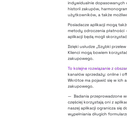
indywidualnie dopasowanych ofe
historii zakupów, harmonogram
użytkowników, a także możliw
Posiadacze aplikacji mogą tak
metody odroczenia płatności –
aplikacji będą mogli skorzyst
Dzięki usłudze „Szybki przelew
Klienci mogą bowiem korzysta
zakupowego.
To kolejne rozwiązanie z obs
kanałów sprzedaży: online i of
Wkrótce ma pojawić się w ich a
zakupowego.
— Badania przeprowadzone wśró
częściej korzystają oni z apli
naszej aplikacji ogranicza się
wypełniania długich formularz