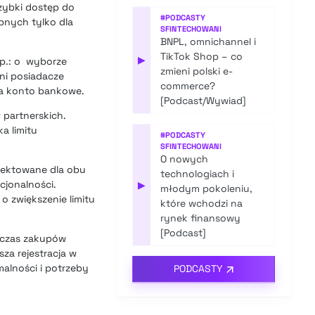
szybki dostęp do
#
PODCASTY
pnych tylko dla
SFINTECHOWANI
BNPL, omnichannel i
TikTok Shop – co
▶
np.: o wyborze
zmieni polski e-
ni posiadacze
commerce?
na konto bankowe.
[Podcast/Wywiad]
 partnerskich.
a limitu
#
PODCASTY
SFINTECHOWANI
O nowych
ojektowane dla obu
technologiach i
cjonalności.
▶
młodym pokoleniu,
o zwiększenie limitu
które wchodzi na
rynek finansowy
[Podcast]
odczas zakupów
sza rejestracja w
malności i potrzeby
PODCASTY