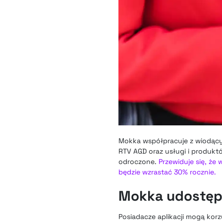
Mokka współpracuje z wiodącym
RTV AGD oraz usługi i produk
odroczone.
Przewiduje się, że
będzie wzrastać 30% rocznie.
Mokka udostępni
Posiadacze aplikacji mogą korz