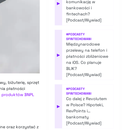
komunikację w
▶
bankowości i
fintechach?
[Podcast/Wywiad]
#
PODCASTY
SFINTECHOWANI
Międzynarodowe
przelewy na telefon i
▶
płatności zbliżeniowe
na iOS. Co planuje
BLIK?
[Podcast/Wywiad]
y, biżuterię, sprzęt
ia płatności
#
PODCASTY
SFINTECHOWANI
iem produktów BNPL
Co dalej z Revolutem
w Polsce? Hipoteki,
▶
RevPoints i…
bankomaty
[Podcast/Wywiad]
ine oraz korzystać z