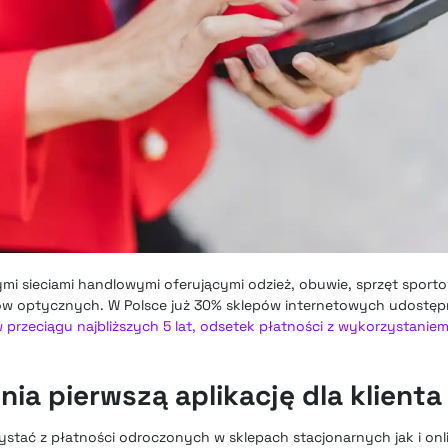
i sieciami handlowymi oferującymi odzież, obuwie, sprzęt sportow
tów optycznych. W Polsce już 30% sklepów internetowych udostępn
 w przeciągu najbliższych 5 lat, odsetek płatności z wykorzystan
a pierwszą aplikację dla klienta
ystać z płatności odroczonych w sklepach stacjonarnych jak i onl