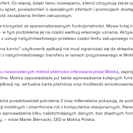
rt. Co więcej, dzięki temu rozwiązaniu, klienci otrzymują także 
u spłat, powiadomień o specjalnych ofertach i promocjach dostę
ość zarządzania limitem zakupowym.
że korzystać ze spersonalizowanych funkcjonalności. Mowa tutaj 
 w tym podzielenia jej na części według własnego uznania. Aktyw
ać z usługi natychmiastowego przelewu części limitu zakupowego 
 na konto” użytkownik aplikacji nie musi ograniczać się do sklepów
ć z natychmiastowego transferu w ramach przyznawanego w Mokk
zaru nowoczesnych metod płatności oferowane przez Mokka
, zapr
fline. Mokka zapowiedziała już także wprowadzenie kolejnych funk
plikacji np. wirtualna karta płatnicza oraz możliwość wnioskowania 
d przedstawicieli pokolenia Z oraz millenialsów pokazują, że p
kacji mobilnych i smartfonów niż z komputerów stacjonarnych. Pierw
 do wprowadzenia kilku najistotniejszych danych, bez zbędnych for
y. – mówi Marek Biernacki, CEO w Mokka Polska.