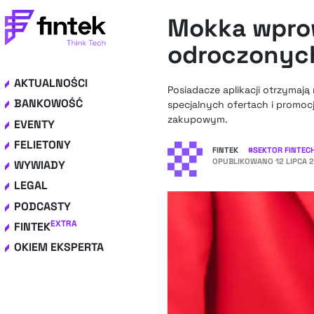
Mokka wprow
odroczonych
AKTUALNOŚCI
Posiadacze aplikacji otrzymaj
BANKOWOŚĆ
specjalnych ofertach i promoc
zakupowym.
EVENTY
FELIETONY
FINTEK
#
SEKTOR FINTEC
OPUBLIKOWANO
12 LIPCA 
WYWIADY
LEGAL
PODCASTY
EXTRA
FINTEK
OKIEM EKSPERTA