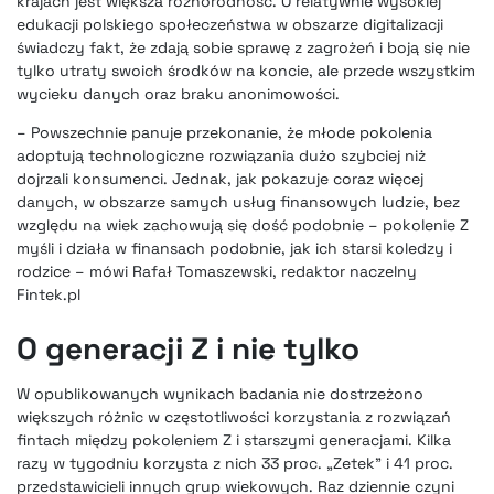
krajach jest większa różnorodność. O relatywnie wysokiej
edukacji polskiego społeczeństwa w obszarze digitalizacji
świadczy fakt, że zdają sobie sprawę z zagrożeń i boją się nie
tylko utraty swoich środków na koncie, ale przede wszystkim
wycieku danych oraz braku anonimowości.
– Powszechnie panuje przekonanie, że młode pokolenia
adoptują technologiczne rozwiązania dużo szybciej niż
dojrzali konsumenci. Jednak, jak pokazuje coraz więcej
danych, w obszarze samych usług finansowych ludzie, bez
względu na wiek zachowują się dość podobnie – pokolenie Z
myśli i działa w finansach podobnie, jak ich starsi koledzy i
rodzice – mówi Rafał Tomaszewski, redaktor naczelny
Fintek.pl
O generacji Z i nie tylko
W opublikowanych wynikach badania nie dostrzeżono
większych różnic w częstotliwości korzystania z rozwiązań
fintach między pokoleniem Z i starszymi generacjami. Kilka
razy w tygodniu korzysta z nich 33 proc. „Zetek” i 41 proc.
przedstawicieli innych grup wiekowych. Raz dziennie czyni