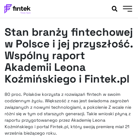
AKTUALNOŚCI
Stan branży fintechowej
BANKOWOŚĆ
EVENTY
w Polsce i jej przyszłość.
FELIETONY
Wspólny raport
WYWIADY
Akademii Leona
LEGAL
Koźmińskiego i Fintek.pl
PODCASTY
EXTRA
FINTEK
OKIEM EKSPERTA
80 proc. Polaków korzysta z rozwiązań fintech w swoim
codziennym życiu. Większość z nas jest świadoma zagrożeń
związanych z nowymi technologiami, a pokolenie Z wcale nie
różni się w tym od starszych generacji. Takie wnioski płyną z
raportu przygotowanego przez Akademię Leona
Koźmińskiego i portal Fintek.pl, który swoją premierę miał 21
września bieżącego roku.