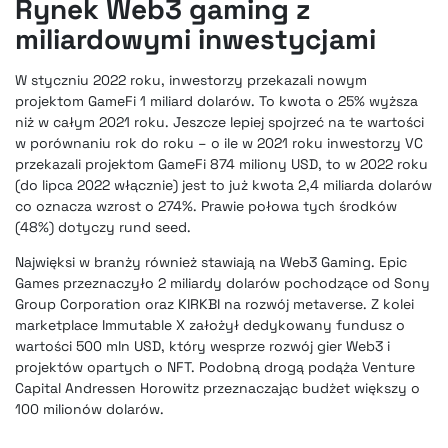
Rynek Web3 gaming z
miliardowymi inwestycjami
W styczniu 2022 roku, inwestorzy przekazali nowym
projektom GameFi 1 miliard dolarów. To kwota o 25% wyższa
niż w całym 2021 roku. Jeszcze lepiej spojrzeć na te wartości
w porównaniu rok do roku – o ile w 2021 roku inwestorzy VC
przekazali projektom GameFi 874 miliony USD, to w 2022 roku
(do lipca 2022 włącznie) jest to już kwota 2,4 miliarda dolarów
co oznacza wzrost o 274%. Prawie połowa tych środków
(48%) dotyczy rund seed.
Najwięksi w branży również stawiają na Web3 Gaming. Epic
Games przeznaczyło 2 miliardy dolarów pochodzące od Sony
Group Corporation oraz KIRKBI na rozwój metaverse. Z kolei
marketplace Immutable X założył dedykowany fundusz o
wartości 500 mln USD, który wesprze rozwój gier Web3 i
projektów opartych o NFT. Podobną drogą podąża Venture
Capital Andressen Horowitz przeznaczając budżet większy o
100 milionów dolarów.