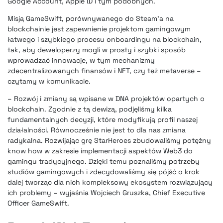
Google Account, Apple ID i tym podobnych.
Misją GameSwift, porównywanego do Steam’a na
blockchainie jest zapewnienie projektom gamingowym
łatwego i szybkiego procesu onboardingu na blockchain,
tak, aby deweloperzy mogli w prosty i szybki sposób
wprowadzać innowacje, w tym mechanizmy
zdecentralizowanych finansów i NFT, czy też metaverse –
czytamy w komunikacie.
– Rozwój i zmiany są wpisane w DNA projektów opartych o
blockchain. Zgodnie z tą dewizą, podjęliśmy kilka
fundamentalnych decyzji, które modyfikują profil naszej
działalności. Równocześnie nie jest to dla nas zmiana
radykalna. Rozwijając grę StarHeroes zbudowaliśmy potężny
know how w zakresie implementacji aspektów Web3 do
gamingu tradycyjnego. Dzięki temu poznaliśmy potrzeby
studiów gamingowych i zdecydowaliśmy się pójść o krok
dalej tworząc dla nich kompleksowy ekosystem rozwiązujący
ich problemy – wyjaśnia Wojciech Gruszka, Chief Executive
Officer GameSwift.