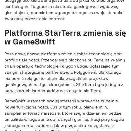
decyzyjność kierowana jest z dala od jakichkolwiek organów
centralnych. To gracz, a nie studia gamingowe i wydawcy
gier, staje się podmiotem wynagradzanym za swoje starania i
tworzony przez siebie content.
Platforma StarTerra zmienia się
w GameSwift
Poza nową nazwą platforma zmienia także technologię oraz
profil działalności. Przenosi się z blockchainu Terra na własny
chain oparty o technologię Polygon Edge. Ogłaszając tym
samym strategiczne partnerstwo z Polygonem, dla którego
ma pełnić rolę go-to-chain dla wszystkich projektów
gamingowych na tym ekosystemie. StarTerra była jednym z
największych launchpadów w ekosystemie Terra.
GameSwift w ramach swojej strategii wprowadza zupełnie
nowe funkcjonalności. Już w tym roku, planuje m.in.
zaimplementować narzędzie, które swym działaniem będzie
umożliwiało logowanie do różnych gier i aplikacji przy użyciu
jednego konta, zupełnie jak w przypadku korzystania z