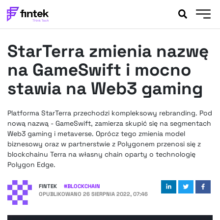
AKTUALNOŚCI
StarTerra zmienia nazwę
BANKOWOŚĆ
EVENTY
na GameSwift i mocno
FELIETONY
stawia na Web3 gaming
WYWIADY
LEGAL
Platforma StarTerra przechodzi kompleksowy rebranding. Pod
PODCASTY
nową nazwą - GameSwift, zamierza skupić się na segmentach
EXTRA
Web3 gaming i metaverse. Oprócz tego zmienia model
FINTEK
biznesowy oraz w partnerstwie z Polygonem przenosi się z
OKIEM EKSPERTA
blockchainu Terra na własny chain oparty o technologię
Polygon Edge.
FINTEK
#
BLOCKCHAIN
OPUBLIKOWANO
26 SIERPNIA 2022, 07:46