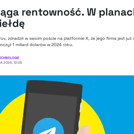
iąga rentowność. W planac
iełdę
ov, zdradził w swoim poście na platformie X, że jego firma jest ju
czył 1 miliard dolarów w 2024 roku.
ECHNOLOGIE
A 2024, 12:05