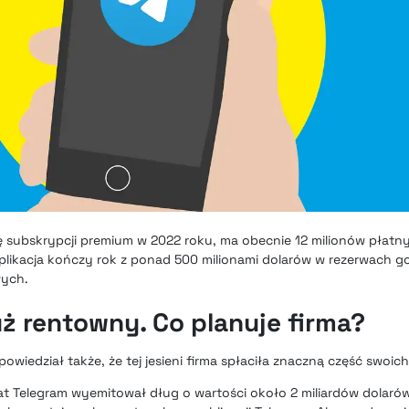
ę subskrypcji premium w 2022 roku, ma obecnie 12 milionów płat
aplikacja kończy rok z ponad 500 milionami dolarów w rezerwach 
wych.
uż rentowny. Co planuje firma?
powiedział także, że tej jesieni firma spłaciła znaczną część swoich
at Telegram wyemitował dług o wartości około 2 miliardów dolarów. 