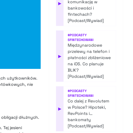
komunikację w
▶
bankowości i
fintechach?
[Podcast/Wywiad]
#
PODCASTY
SFINTECHOWANI
Międzynarodowe
przelewy na telefon i
▶
płatności zbliżeniowe
na iOS. Co planuje
BLIK?
[Podcast/Wywiad]
nych użytkowników.
gotówkowych, nie
#
PODCASTY
SFINTECHOWANI
Co dalej z Revolutem
w Polsce? Hipoteki,
▶
RevPoints i…
 obligacji dłużnych.
bankomaty
[Podcast/Wywiad]
Tej jesieni