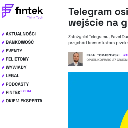
Telegram os
wejście na g
AKTUALNOŚCI
Założyciel Telegramu, Pavel Dur
BANKOWOŚĆ
przychód komunikatora przekro
EVENTY
RAFAŁ TOMASZEWSKI
#
T
FELIETONY
OPUBLIKOWANO
27 GRUDNI
WYWIADY
LEGAL
PODCASTY
EXTRA
FINTEK
OKIEM EKSPERTA