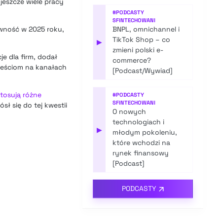
 jeszcze wiele pracy
#
PODCASTY
SFINTECHOWANI
owność w 2025 roku,
BNPL, omnichannel i
TikTok Shop – co
▶
zmieni polski e-
e dla firm, dodał
commerce?
treściom na kanałach
[Podcast/Wywiad]
tosują różne
#
PODCASTY
SFINTECHOWANI
sł się do tej kwestii
O nowych
technologiach i
▶
młodym pokoleniu,
które wchodzi na
rynek finansowy
[Podcast]
PODCASTY