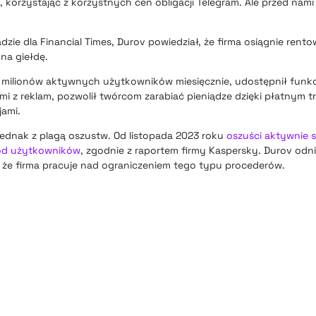
, korzystając z korzystnych cen obligacji Telegram. Ale przed nami
zie dla Financial Times, Durov powiedział, że firma osiągnie rent
 na giełdę.
milionów aktywnych użytkowników miesięcznie, udostępnił funkcj
mi z reklam, pozwolił twórcom zarabiać pieniądze dzięki płatnym 
jami.
jednak z plagą oszustw. Od listopada 2023 roku
oszuści aktywnie s
od użytkowników
, zgodnie z raportem firmy Kaspersky. Durov odnió
, że firma pracuje nad ograniczeniem tego typu procederów.