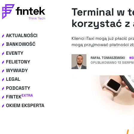
Terminal w t
korzystać z 
AKTUALNOŚCI
Klienci iTaxi mogą już płacić p
BANKOWOŚĆ
mogą przyjmować płatności zbl
EVENTY
RAFAŁ TOMASZEWSKI
#
S
FELIETONY
OPUBLIKOWANO
13 SIERPN
WYWIADY
LEGAL
PODCASTY
EXTRA
FINTEK
OKIEM EKSPERTA