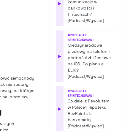
komunikację w
▶
bankowości i
fintechach?
[Podcast/Wywiad]
#
PODCASTY
SFINTECHOWANI
Międzynarodowe
przelewy na telefon i
▶
płatności zbliżeniowe
na iOS. Co planuje
BLIK?
[Podcast/Wywiad]
tanowić samochody
ak nie zostały
erowcy, na którym
#
PODCASTY
SFINTECHOWANI
inal płatniczy.
Co dalej z Revolutem
w Polsce? Hipoteki,
y
▶
RevPoints i…
bankomaty
owszych
[Podcast/Wywiad]
nież