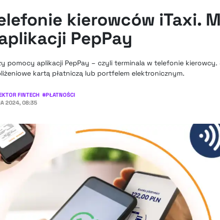
elefonie kierowców iTaxi. 
aplikacji PepPay
rzy pomocy aplikacji PepPay – czyli terminala w telefonie kierowcy.
iżeniowe kartą płatniczą lub portfelem elektronicznym.
EKTOR FINTECH
#
PŁATNOŚCI
IA 2024, 08:35