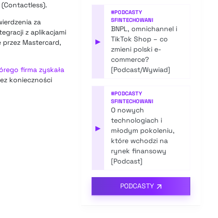
 (Contactless).
#
PODCASTY
SFINTECHOWANI
ierdzenia za
BNPL, omnichannel i
gracji z aplikacjami
TikTok Shop – co
▶
 przez Mastercard,
zmieni polski e-
commerce?
órego firma zyskała
[Podcast/Wywiad]
bez konieczności
#
PODCASTY
SFINTECHOWANI
O nowych
technologiach i
▶
młodym pokoleniu,
które wchodzi na
rynek finansowy
[Podcast]
PODCASTY