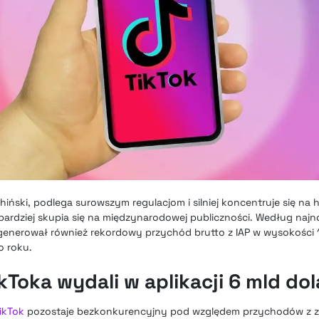
iński, podlega surowszym regulacjom i silniej koncentruje się na 
k bardziej skupia się na międzynarodowej publiczności. Według naj
generował również rekordowy przychód brutto z IAP w wysokości 1
o roku.
Toka wydali w aplikacji 6 mld do
TikTok
pozostaje bezkonkurencyjny pod względem przychodów z za