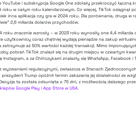
ynie YouTube i subskrypcja Google One zdołały przekroczyć łączną
4 roku w całym roku kalendarzowym. Co więcej, TikTok osiągnął 
iek inna aplikacja czy gra w 2024 roku. Dla porównania, druga w r
wie” 2,6 miliarda dolarów przychodów.
4 roku znacznie wzrosły – w 2023 roku wynosiły one 4,4 miliarda 
że użytkownicy coraz chętniej wydają pieniądze na zakup wirtual
a zatrzymuje aż 50% wartości każdej transakcji. Mimo imponujący
zby pobrań TikTok znalazł się na drugim miejscu w czwartym kwar
ię Instagram, a za Chińczykami znalazły się WhatsApp, Facebook i
k z wyzwaniami regulacyjnymi, zwłaszcza w Stanach Zjednoczonych.
 prezydent Trump opóźnił termin zakazania jej działalności ze wz
cyzja ta została odsunięta o 75 dni, z możliwością dalszego prze
sklepów Google Play i App Store w USA.