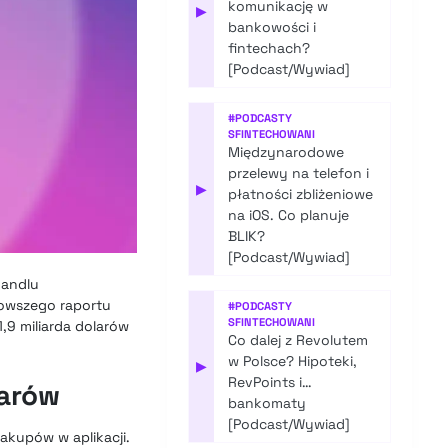
komunikację w
▶
bankowości i
fintechach?
[Podcast/Wywiad]
#
PODCASTY
SFINTECHOWANI
Międzynarodowe
przelewy na telefon i
▶
płatności zbliżeniowe
na iOS. Co planuje
BLIK?
[Podcast/Wywiad]
handlu
nowszego raportu
#
PODCASTY
SFINTECHOWANI
,9 miliarda dolarów
Co dalej z Revolutem
w Polsce? Hipoteki,
▶
RevPoints i…
larów
bankomaty
[Podcast/Wywiad]
kupów w aplikacji.