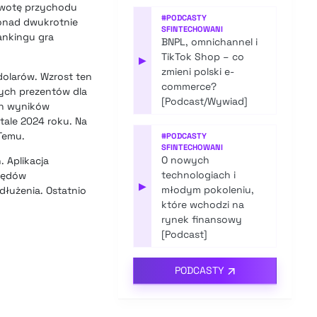
 kwotę przychodu
#
PODCASTY
ponad dwukrotnie
SFINTECHOWANI
ankingu gra
BNPL, omnichannel i
TikTok Shop – co
▶
zmieni polski e-
dolarów. Wzrost ten
commerce?
nych prezentów dla
[Podcast/Wywiad]
ch wyników
tale 2024 roku. Na
 Temu.
#
PODCASTY
SFINTECHOWANI
O nowych
 Aplikacja
technologiach i
ględów
▶
młodym pokoleniu,
dłużenia. Ostatnio
które wchodzi na
rynek finansowy
[Podcast]
PODCASTY