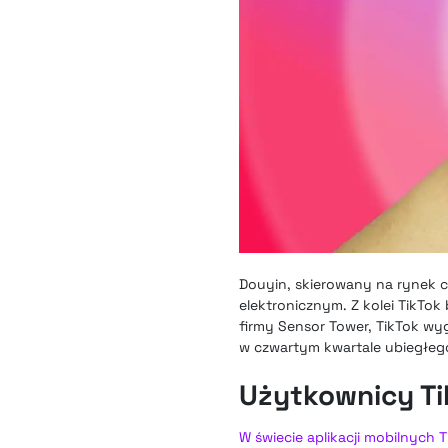
Douyin, skierowany na rynek ch
elektronicznym. Z kolei TikTo
firmy Sensor Tower, TikTok wy
w czwartym kwartale ubiegłeg
Użytkownicy Tik
W świecie aplikacji mobilnych 