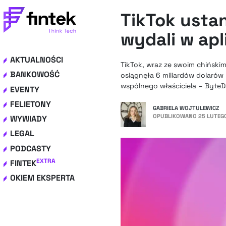
TikTok usta
wydali w apl
AKTUALNOŚCI
TikTok, wraz ze swoim chińskim
BANKOWOŚĆ
osiągnęła 6 miliardów dolarów 
wspólnego właściciela – ByteD
EVENTY
FELIETONY
GABRIELA WOJTULEWICZ
OPUBLIKOWANO
25 LUTEGO
WYWIADY
LEGAL
PODCASTY
EXTRA
FINTEK
OKIEM EKSPERTA