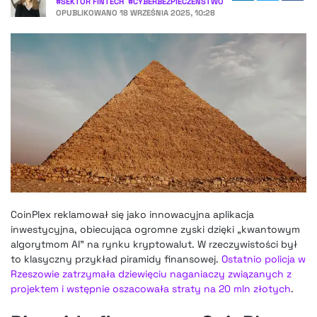
#
SEKTOR FINTECH
#
CYBERBEZPIECZEŃSTWO
OPUBLIKOWANO
18 WRZEŚNIA 2025, 10:28
CoinPlex reklamował się jako innowacyjna aplikacja
inwestycyjna, obiecująca ogromne zyski dzięki „kwantowym
algorytmom AI” na rynku kryptowalut. W rzeczywistości był
to klasyczny przykład piramidy finansowej.
Ostatnio policja w
Rzeszowie zatrzymała dziewięciu naganiaczy związanych z
projektem i wstępnie oszacowała straty na 20 mln złotych
.