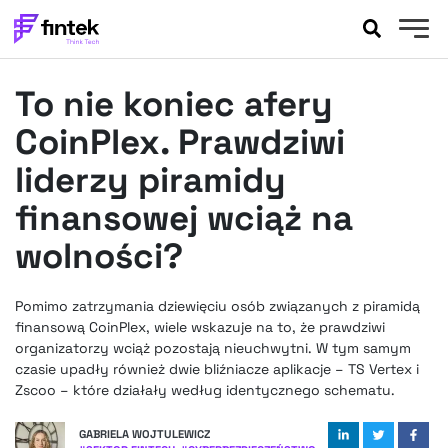
AKTUALNOŚCI
To nie koniec afery
BANKOWOŚĆ
EVENTY
CoinPlex. Prawdziwi
FELIETONY
liderzy piramidy
WYWIADY
finansowej wciąż na
LEGAL
wolności?
PODCASTY
EXTRA
FINTEK
OKIEM EKSPERTA
Pomimo zatrzymania dziewięciu osób związanych z piramidą
finansową CoinPlex, wiele wskazuje na to, że prawdziwi
organizatorzy wciąż pozostają nieuchwytni. W tym samym
czasie upadły również dwie bliźniacze aplikacje – TS Vertex i
Zscoo – które działały według identycznego schematu.
GABRIELA WOJTULEWICZ