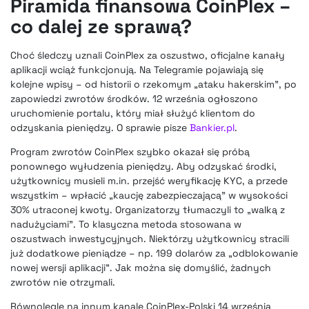
Piramida finansowa CoinPlex –
co dalej ze sprawą?
Choć śledczy uznali CoinPlex za oszustwo, oficjalne kanały
aplikacji wciąż funkcjonują. Na Telegramie pojawiają się
kolejne wpisy – od historii o rzekomym „ataku hakerskim”, po
zapowiedzi zwrotów środków. 12 września ogłoszono
uruchomienie portalu, który miał służyć klientom do
odzyskania pieniędzy. O sprawie pisze
Bankier.pl
.
Program zwrotów CoinPlex szybko okazał się próbą
ponownego wyłudzenia pieniędzy. Aby odzyskać środki,
użytkownicy musieli m.in. przejść weryfikację KYC, a przede
wszystkim – wpłacić „kaucję zabezpieczającą” w wysokości
30% utraconej kwoty. Organizatorzy tłumaczyli to „walką z
nadużyciami”. To klasyczna metoda stosowana w
oszustwach inwestycyjnych. Niektórzy użytkownicy stracili
już dodatkowe pieniądze – np. 199 dolarów za „odblokowanie
nowej wersji aplikacji”. Jak można się domyślić, żadnych
zwrotów nie otrzymali.
Równolegle na innym kanale CoinPlex-Polski 14 września