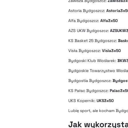
Zawisza Bydgoszcz:
Zawisza3
Astoria Bydgoszcz:
Astoria3x5
Alfa Bydgoszcz:
Alfa3x50
AZS UKW Bydgoszcz:
AZSUKW3
KS Basket 25 Bydgoszcz:
Bask
Visła Bydgoszcz:
Visla3x50
Bydgoski Klub Wioślarek:
BKW
Bydgoskie Towarzystwo Wiośla
Bydgostia Bydgoszcz:
Bydgos
KS Pałac Bydgoszcz:
Palac3x5
UKS Kopernik:
UKS3x50
Lubię sport, ale kocham Bydg
Jak wykorzyst