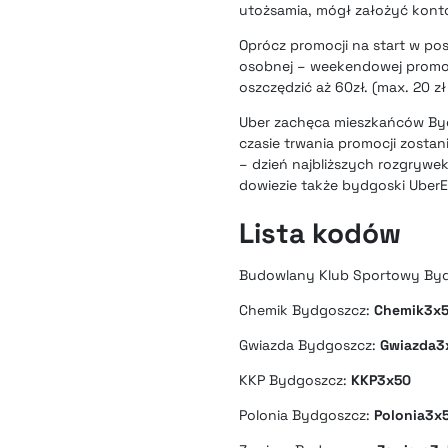
utożsamia, mógł założyć konto 
Oprócz promocji na start w po
osobnej – weekendowej promo
oszczędzić aż 60zł. (max. 20 z
Uber zachęca mieszkańców Bydg
czasie trwania promocji zosta
– dzień najbliższych rozgrywek
dowiezie także
bydgoski UberE
Lista kodów
Budowlany Klub Sportowy By
Chemik Bydgoszcz:
Chemik3x
Gwiazda Bydgoszcz:
Gwiazda3
KKP Bydgoszcz:
KKP3x50
Polonia Bydgoszcz:
Polonia3x