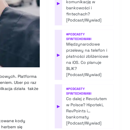
komunikację w
▶
bankowości i
fintechach?
[Podcast/Wywiad]
#
PODCASTY
SFINTECHOWANI
Międzynarodowe
przelewy na telefon i
▶
płatności zbliżeniowe
na iOS. Co planuje
BLIK?
[Podcast/Wywiad]
obowych. Platforma
eniem. Uber po raz
likacja działa także
#
PODCASTY
SFINTECHOWANI
Co dalej z Revolutem
w Polsce? Hipoteki,
▶
RevPoints i…
bankomaty
dykowane kody
[Podcast/Wywiad]
i herbem się