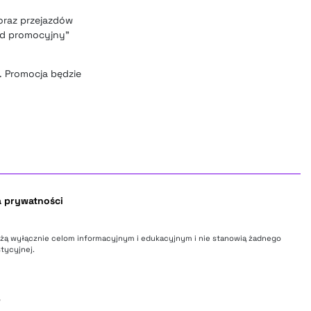
 oraz przejazdów
kod promocyjny”
. Promocja będzie
a prywatności
użą wyłącznie celom informacyjnym i edukacyjnym i nie stanowią żadnego
tycyjnej.
o