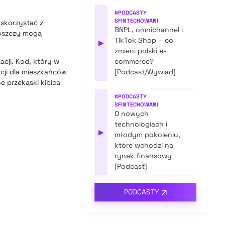
#
PODCASTY
SFINTECHOWANI
 skorzystać z
BNPL, omnichannel i
oszczy mogą
TikTok Shop – co
▶
zmieni polski e-
cji. Kod, który w
commerce?
cji dla mieszkańców
[Podcast/Wywiad]
e przekąski kibica
#
PODCASTY
SFINTECHOWANI
O nowych
technologiach i
▶
młodym pokoleniu,
które wchodzi na
rynek finansowy
[Podcast]
PODCASTY