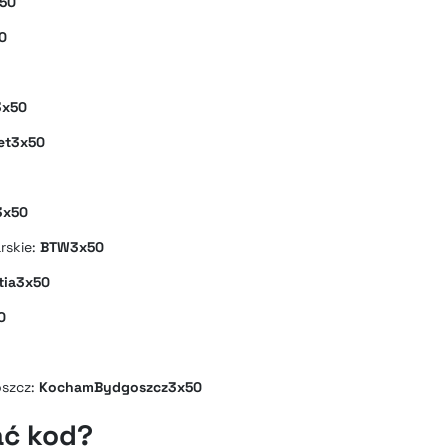
x50
0
x50
et3x50
3x50
rskie:
BTW3x50
tia3x50
0
oszcz:
KochamBydgoszcz3x50
ać kod?