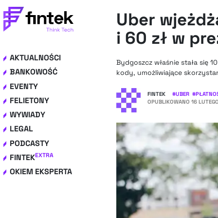
Uber wjeżdż
i 60 zł w pr
AKTUALNOŚCI
Bydgoszcz właśnie stała się 10 
BANKOWOŚĆ
kody, umożliwiające skorzysta
EVENTY
FINTEK
#
UBER
#
PŁATNO
FELIETONY
OPUBLIKOWANO
16 LUTEGO
WYWIADY
LEGAL
PODCASTY
EXTRA
FINTEK
OKIEM EKSPERTA