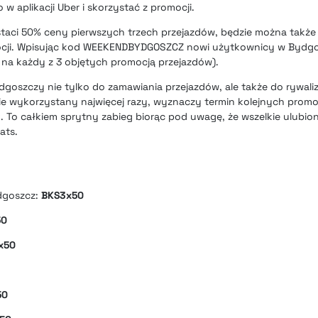
w aplikacji Uber i skorzystać z promocji.
staci 50% ceny pierwszych trzech przejazdów, będzie można także
cji. Wpisując kod WEEKENDBYDGOSZCZ nowi użytkownicy w Bydg
ł na każdy z 3 objętych promocją przejazdów).
oszczy nie tylko do zamawiania przejazdów, ale także do rywaliza
nie wykorzystany najwięcej razy, wyznaczy termin kolejnych promo
. To całkiem sprytny zabieg biorąc pod uwagę, że wszelkie ulubion
ats.
dgoszcz:
BKS3x50
50
x50
50