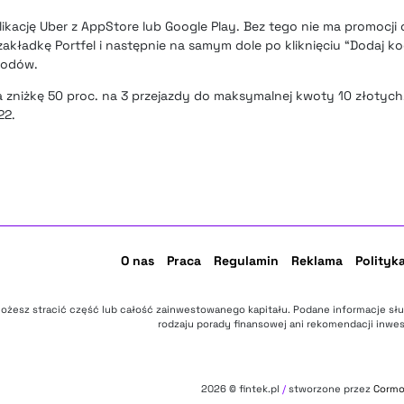
ikację Uber z AppStore lub Google Play. Bez tego nie ma promocji
akładkę Portfel i następnie na samym dole po kliknięciu “Dodaj 
kodów.
zniżkę 50 proc. na 3 przejazdy do maksymalnej kwoty 10 złotych
22.
O nas
Praca
Regulamin
Reklama
Polityk
ożesz stracić część lub całość zainwestowanego kapitału. Podane informacje sł
rodzaju porady finansowej ani rekomendacji inwes
2026
© fintek.pl
/
stworzone przez
Corm