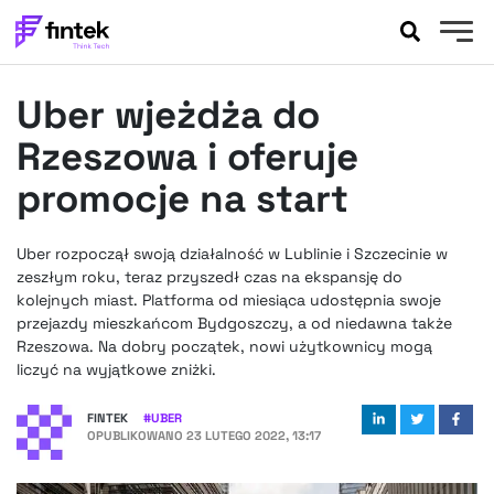
AKTUALNOŚCI
Uber wjeżdża do
BANKOWOŚĆ
EVENTY
Rzeszowa i oferuje
FELIETONY
promocje na start
WYWIADY
LEGAL
Uber rozpoczął swoją działalność w Lublinie i Szczecinie w
PODCASTY
zeszłym roku, teraz przyszedł czas na ekspansję do
EXTRA
kolejnych miast. Platforma od miesiąca udostępnia swoje
FINTEK
przejazdy mieszkańcom Bydgoszczy, a od niedawna także
OKIEM EKSPERTA
Rzeszowa. Na dobry początek, nowi użytkownicy mogą
liczyć na wyjątkowe zniżki.
FINTEK
#
UBER
OPUBLIKOWANO
23 LUTEGO 2022, 13:17