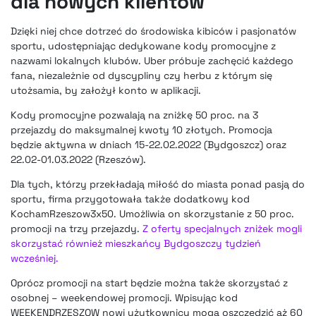
dla nowych klientów
Dzięki niej chce dotrzeć do środowiska kibiców i pasjonatów
sportu, udostępniając dedykowane kody promocyjne z
nazwami lokalnych klubów. Uber próbuje zachęcić każdego
fana, niezależnie od dyscypliny czy herbu z którym się
utożsamia, by założył konto w aplikacji.
Kody promocyjne pozwalają na zniżkę 50 proc. na 3
przejazdy do maksymalnej kwoty 10 złotych. Promocja
będzie aktywna w dniach 15-22.02.2022 (Bydgoszcz) oraz
22.02-01.03.2022 (Rzeszów).
Dla tych, którzy przekładają miłość do miasta ponad pasją do
sportu, firma przygotowała także dodatkowy kod
KochamRzeszow3x50. Umożliwia on skorzystanie z 50 proc.
promocji na trzy przejazdy.
Z oferty specjalnych zniżek mogli
skorzystać również mieszkańcy Bydgoszczy tydzień
wcześniej.
Oprócz promocji na start będzie można także skorzystać z
osobnej – weekendowej promocji. Wpisując kod
WEEKENDRZESZOW nowi użytkownicy mogą oszczędzić aż 60