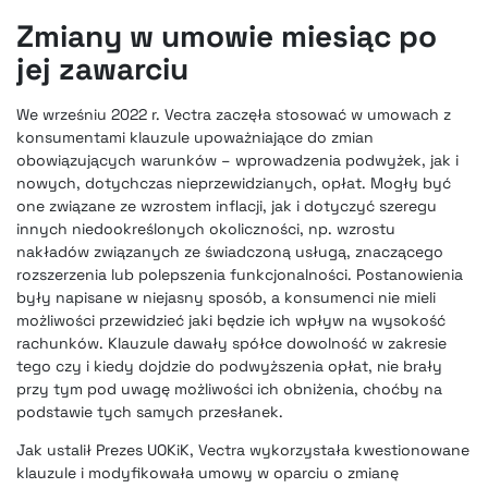
Zmiany w umowie miesiąc po
jej zawarciu
We wrześniu 2022 r. Vectra zaczęła stosować w umowach z
konsumentami klauzule upoważniające do zmian
obowiązujących warunków – wprowadzenia podwyżek, jak i
nowych, dotychczas nieprzewidzianych, opłat. Mogły być
one związane ze wzrostem inflacji, jak i dotyczyć szeregu
innych niedookreślonych okoliczności, np. wzrostu
nakładów związanych ze świadczoną usługą, znaczącego
rozszerzenia lub polepszenia funkcjonalności. Postanowienia
były napisane w niejasny sposób, a konsumenci nie mieli
możliwości przewidzieć jaki będzie ich wpływ na wysokość
rachunków. Klauzule dawały spółce dowolność w zakresie
tego czy i kiedy dojdzie do podwyższenia opłat, nie brały
przy tym pod uwagę możliwości ich obniżenia, choćby na
podstawie tych samych przesłanek.
Jak ustalił Prezes UOKiK, Vectra wykorzystała kwestionowane
klauzule i modyfikowała umowy w oparciu o zmianę