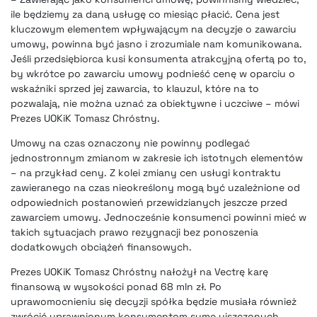
ile będziemy za daną usługę co miesiąc płacić. Cena jest
kluczowym elementem wpływającym na decyzje o zawarciu
umowy, powinna być jasno i zrozumiale nam komunikowana.
Jeśli przedsiębiorca kusi konsumenta atrakcyjną ofertą po to,
by wkrótce po zawarciu umowy podnieść cenę w oparciu o
wskaźniki sprzed jej zawarcia, to klauzul, które na to
pozwalają, nie można uznać za obiektywne i uczciwe – mówi
Prezes UOKiK Tomasz Chróstny.
Umowy na czas oznaczony nie powinny podlegać
jednostronnym zmianom w zakresie ich istotnych elementów
– na przykład ceny. Z kolei zmiany cen usługi kontraktu
zawieranego na czas nieokreślony mogą być uzależnione od
odpowiednich postanowień przewidzianych jeszcze przed
zawarciem umowy. Jednocześnie konsumenci powinni mieć w
takich sytuacjach prawo rezygnacji bez ponoszenia
dodatkowych obciążeń finansowych.
Prezes UOKiK Tomasz Chróstny nałożył na Vectrę karę
finansową w wysokości ponad 68 mln zł. Po
uprawomocnieniu się decyzji spółka będzie musiała również
zwrócić uprawnionym konsumentom sumę uiszczonych