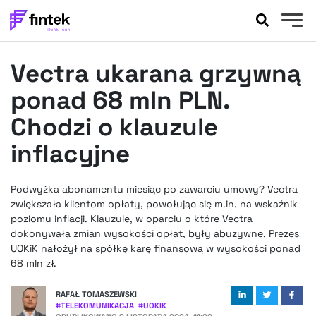
AKTUALNOŚCI
Vectra ukarana grzywną
BANKOWOŚĆ
EVENTY
ponad 68 mln PLN.
FELIETONY
Chodzi o klauzule
WYWIADY
inflacyjne
LEGAL
PODCASTY
Podwyżka abonamentu miesiąc po zawarciu umowy? Vectra
EXTRA
FINTEK
zwiększała klientom opłaty, powołując się m.in. na wskaźnik
OKIEM EKSPERTA
poziomu inflacji. Klauzule, w oparciu o które Vectra
dokonywała zmian wysokości opłat, były abuzywne. Prezes
UOKiK nałożył na spółkę karę finansową w wysokości ponad
68 mln zł.
RAFAŁ TOMASZEWSKI
#
TELEKOMUNIKACJA
#
UOKIK