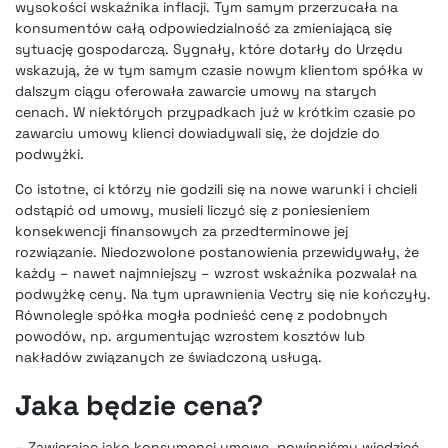
wysokości wskaźnika inflacji. Tym samym przerzucała na
konsumentów całą odpowiedzialność za zmieniającą się
sytuację gospodarczą. Sygnały, które dotarły do Urzędu
wskazują, że w tym samym czasie nowym klientom spółka w
dalszym ciągu oferowała zawarcie umowy na starych
cenach. W niektórych przypadkach już w krótkim czasie po
zawarciu umowy klienci dowiadywali się, że dojdzie do
podwyżki.
Co istotne, ci którzy nie godzili się na nowe warunki i chcieli
odstąpić od umowy, musieli liczyć się z poniesieniem
konsekwencji finansowych za przedterminowe jej
rozwiązanie. Niedozwolone postanowienia przewidywały, że
każdy – nawet najmniejszy – wzrost wskaźnika pozwalał na
podwyżkę ceny. Na tym uprawnienia Vectry się nie kończyły.
Równolegle spółka mogła podnieść cenę z podobnych
powodów, np. argumentując wzrostem kosztów lub
nakładów związanych ze świadczoną usługą.
Jaka będzie cena?
– Zawierając jako konsumenci umowę, powinniśmy wiedzieć,