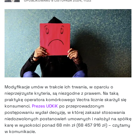
OPUBLIKOWANO
8 LISTOPADA 2024, 11:22
Modyfikacje umów w trakcie ich trwania, w oparciu o
nieprzejrzyste kryteria, są niezgodne z prawem. Na taką
praktykę operatora komórkowego Vectra licznie skarżyli się
konsumenci.
Prezes UOKiK
po przeprowadzonym
postępowaniu wydał decyzję, w której zakazał stosowania
niedozwolonych postanowień umownych i nałożył na spółkę
karę w wysokości ponad 68 mln zł (68 457 916 zł) – czytamy
w komunikacie.