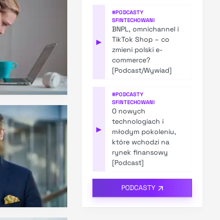
#
PODCASTY
SFINTECHOWANI
BNPL, omnichannel i
TikTok Shop – co
▶
zmieni polski e-
commerce?
[Podcast/Wywiad]
#
PODCASTY
SFINTECHOWANI
O nowych
technologiach i
▶
młodym pokoleniu,
które wchodzi na
rynek finansowy
[Podcast]
PODCASTY