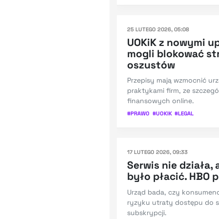
25 LUTEGO 2026, 05:08
UOKiK z nowymi up
mogli blokować st
oszustów
Przepisy mają wzmocnić urz
praktykami firm, ze szczeg
finansowych online.
#
PRAWO
#
UOKIK
#
LEGAL
17 LUTEGO 2026, 09:33
Serwis nie działa,
było płacić. HBO 
Urząd bada, czy konsumenci
ryzyku utraty dostępu do s
subskrypcji.