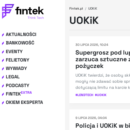
Fintek.pl
UOKiK
UOKiK
AKTUALNOŚCI
BANKOWOŚĆ
30 LIPCA 2026, 10:24
EVENTY
Supergrosz pod lu
zarzuca sztuczne
FELIETONY
pożyczek
WYWIADY
UOKiK twierdzi, że osoby s
LEGAL
mogły nie zdawać sobie spr
PODCASTY
dotyczącą limitu na karcie 
EXTRA
FINTEK
#
LENDTECH
#
UOKIK
OKIEM EKSPERTA
9 LIPCA 2026, 04:04
Policja i UOKiK w 