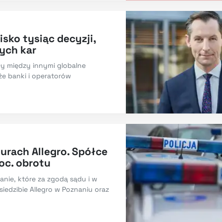
isko tysiąc decyzji,
ych kar
y między innymi globalne
e banki i operatorów
iurach Allegro. Spółce
roc. obrotu
kanie, które za zgodą sądu i w
 siedzibie Allegro w Poznaniu oraz