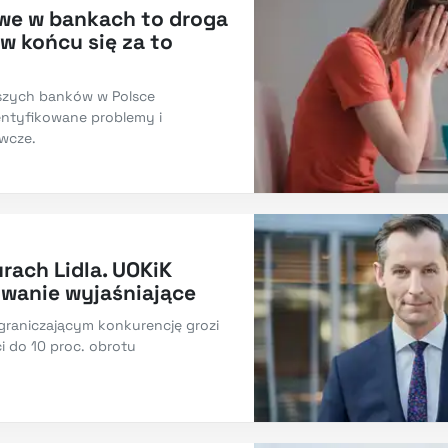
we w bankach to droga
w końcu się za to
kszych banków w Polsce
entyfikowane problemy i
wcze.
rach Lidla. UOKiK
wanie wyjaśniające
graniczającym konkurencję grozi
 do 10 proc. obrotu