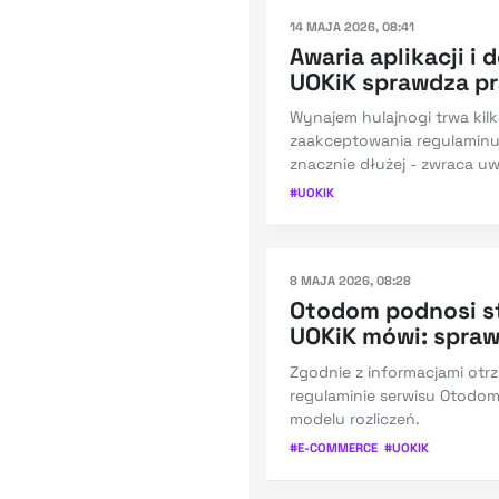
14 MAJA 2026, 08:41
Awaria aplikacji i
UOKiK sprawdza pr
Wynajem hulajnogi trwa kilk
zaakceptowania regulamin
znacznie dłużej - zwraca u
#
UOKIK
8 MAJA 2026, 08:28
Otodom podnosi st
UOKiK mówi: spra
Zgodnie z informacjami otr
regulaminie serwisu Otod
modelu rozliczeń.
#
E-COMMERCE
#
UOKIK