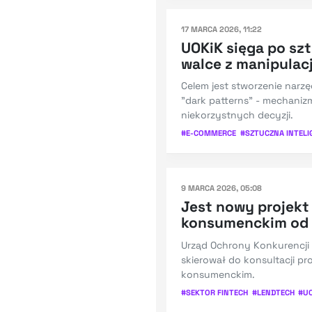
17 MARCA 2026, 11:22
UOKiK sięga po szt
walce z manipulac
Celem jest stworzenie narz
"dark patterns" - mechani
niekorzystnych decyzji.
#
E-COMMERCE
#
SZTUCZNA INTELI
9 MARCA 2026, 05:08
Jest nowy projekt
konsumenckim od 
Urząd Ochrony Konkurencj
skierował do konsultacji pr
konsumenckim.
#
SEKTOR FINTECH
#
LENDTECH
#
U