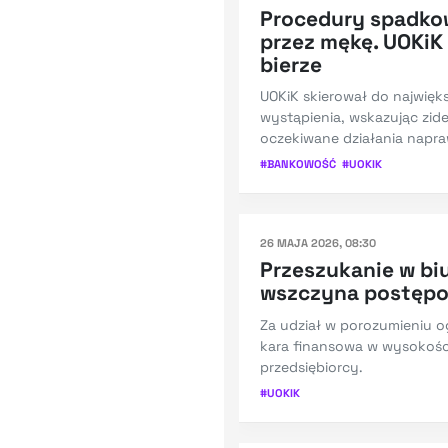
Procedury spadko
przez mękę. UOKiK 
bierze
UOKiK skierował do najwię
wystąpienia, wskazując zid
oczekiwane działania napra
#
BANKOWOŚĆ
#
UOKIK
26 MAJA 2026, 08:30
Przeszukanie w biu
wszczyna postępo
Za udział w porozumieniu o
kara finansowa w wysokości
przedsiębiorcy.
#
UOKIK