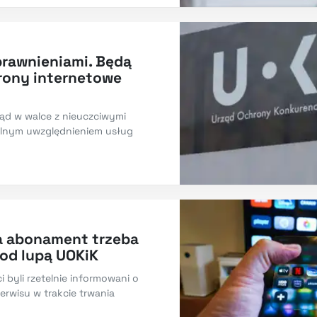
rawnieniami. Będą
rony internetowe
ąd w walce z nieuczciwymi
ólnym uwzględnieniem usług
 a abonament trzeba
pod lupą UOKiK
 byli rzetelnie informowani o
erwisu w trakcie trwania