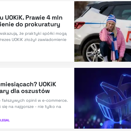
u UOKiK. Prawie 4 mln
ienie do prokuratury
kazują, że praktyki spółki mogą
rezes UOKiK złożył zawiadomienie
 miesiącach? UOKiK
ary dla oszustów
o fałszywych opinii w e-commerce.
się na najgorsze - nie tylko na
#
LEGAL