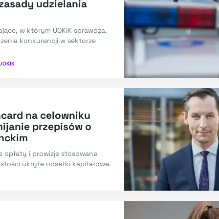
 zasady udzielania
ające, w którym UOKiK sprawdza,
zenia konkurencji w sektorze
UOKIK
ncard na celowniku
ijanie przepisów o
nckim
 opłaty i prowizje stosowane
istości ukryte odsetki kapitałowe.