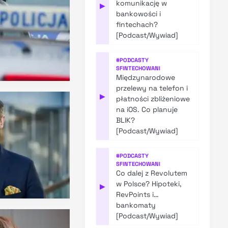
komunikację w
▶
bankowości i
fintechach?
[Podcast/Wywiad]
#
PODCASTY
SFINTECHOWANI
Międzynarodowe
przelewy na telefon i
▶
płatności zbliżeniowe
na iOS. Co planuje
BLIK?
[Podcast/Wywiad]
#
PODCASTY
SFINTECHOWANI
Co dalej z Revolutem
w Polsce? Hipoteki,
▶
RevPoints i…
bankomaty
[Podcast/Wywiad]