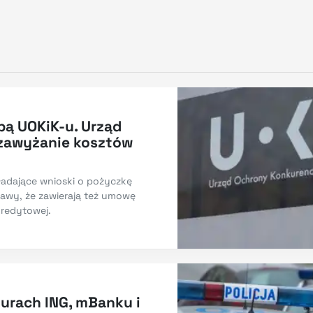
pą UOKiK-u. Urząd
 zawyżanie kosztów
kładające wnioski o pożyczkę
awy, że zawierają też umowę
kredytowej.
biurach ING, mBanku i