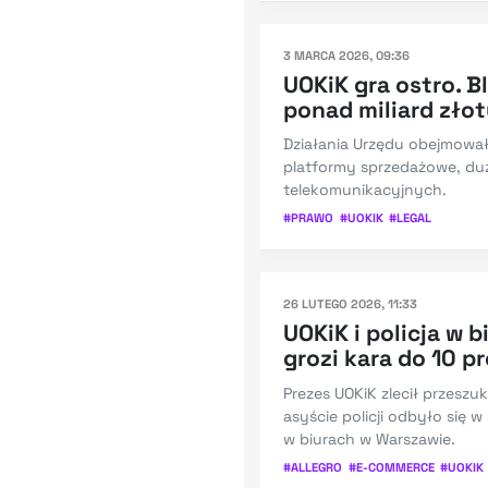
3 MARCA 2026, 09:36
UOKiK gra ostro. Bl
ponad miliard złot
Działania Urzędu obejmował
platformy sprzedażowe, duż
telekomunikacyjnych.
#
PRAWO
#
UOKIK
#
LEGAL
26 LUTEGO 2026, 11:33
UOKiK i policja w b
grozi kara do 10 p
Prezes UOKiK zlecił przeszu
asyście policji odbyło się w
w biurach w Warszawie.
#
ALLEGRO
#
E-COMMERCE
#
UOKIK