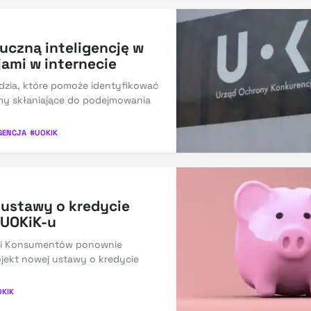
uczną inteligencję w
jami w internecie
ędzia, które pomoże identyfikować
zmy skłaniające do podejmowania
GENCJA
#
UOKIK
 ustawy o kredycie
UOKiK-u
i i Konsumentów ponownie
ojekt nowej ustawy o kredycie
OKIK