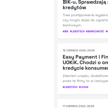
BIK-u. Sprawdzają
kredytów
Trwa postępowanie wyjaśni
czy mogło dojść do ogranic
bankowym.
#
BIK
#
LENDTECH
#
BANKOWOŚĆ
#
16 CZERWCA 2026, 04:06
Easy Payment i Fi
UOKiK. Chodzi o om
kredycie konsume
Zdaniem urzędu, dodatkowe
przez te firmy to w rzeczyw
#
LENDTECH
#
UOKIK
11 CZERWCA 2026, 08:28