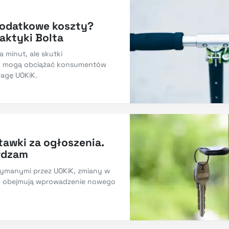
 dodatkowe koszty?
aktyki Bolta
a minut, ale skutki
u mogą obciążać konsumentów
wagę UOKiK.
awki za ogłoszenia.
wdzam
zymanymi przez UOKiK, zmiany w
om obejmują wprowadzenie nowego