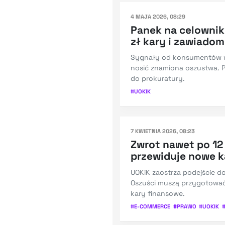
4 MAJA 2026, 08:29
Panek na celownik
zł kary i zawiadom
Sygnały od konsumentów ws
nosić znamiona oszustwa. P
do prokuratury.
#
UOKIK
7 KWIETNIA 2026, 08:23
Zwrot nawet po 12
przewiduje nowe k
UOKiK zaostrza podejście d
Oszuści muszą przygotować 
kary finansowe.
#
E-COMMERCE
#
PRAWO
#
UOKIK