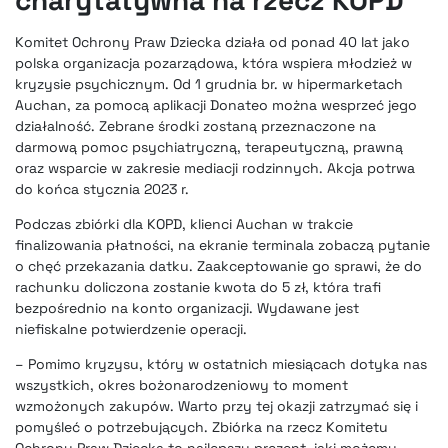
Komitet Ochrony Praw Dziecka działa od ponad 40 lat jako
polska organizacja pozarządowa, która wspiera młodzież w
kryzysie psychicznym. Od 1 grudnia br. w hipermarketach
Auchan, za pomocą aplikacji Donateo można wesprzeć jego
działalność. Zebrane środki zostaną przeznaczone na
darmową pomoc psychiatryczną, terapeutyczną, prawną
oraz wsparcie w zakresie mediacji rodzinnych. Akcja potrwa
do końca stycznia 2023 r.
Podczas zbiórki dla KOPD, klienci Auchan w trakcie
finalizowania płatności, na ekranie terminala zobaczą pytanie
o chęć przekazania datku. Zaakceptowanie go sprawi, że do
rachunku doliczona zostanie kwota do 5 zł, która trafi
bezpośrednio na konto organizacji. Wydawane jest
niefiskalne potwierdzenie operacji.
– Pomimo kryzysu, który w ostatnich miesiącach dotyka nas
wszystkich, okres bożonarodzeniowy to moment
wzmożonych zakupów. Warto przy tej okazji zatrzymać się i
pomyśleć o potrzebujących. Zbiórka na rzecz Komitetu
Ochrony Praw Dziecka to najlepszy prezent, jaki możemy