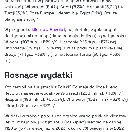
najwięcej rodaków planowało urlop w Chorwacji (5,5%
wskazań), Włoszech (5,4%), Grecji (5,3%), Hiszpanii (5,2%) i w
Turcji (3,1%). Poza Europą, liderem był Egipt (1,1%). Czy te
plany się ziściły?
W przypadku
klientów Revolut
, najchętniej wybieranymi
destynacjami na urlop (dane od maja do lipca) są w tym roku
Włochy (185 tys., +51% r/r), Hiszpania (116 tys., +57% r/r) i
Chorwacja (79 tys., +31% r/r). Tuż za podium uplasowała się
Grecja (71 tys., +38% r/r), a następnie Turcja (55 tys., +53%
r/r).
Rosnące wydatki
Kto zarobił na turystach z Polski? Od maja do lipca klienci
Revolut najwięcej wydali we Włoszech (268 mln zł, +46% r/r),
Hiszpanii (196 mln zł, +55% r/r), Chorwacji (102 mln zł, +32% r/r)
i Grecji (79 mln zł, +33% r/r).
Wydatki w trakcie pobytu za granicą wśród polskich klientów
Revolut wyniosły w tym roku (maj-lipiec) średnio na osobę
1120 zł (o 4% więcej niż w 2023 roku i o 7% więcej niż w 2022