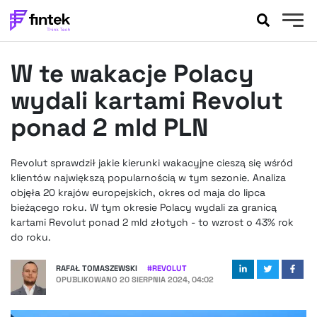
AKTUALNOŚCI
W te wakacje Polacy
BANKOWOŚĆ
EVENTY
wydali kartami Revolut
FELIETONY
ponad 2 mld PLN
WYWIADY
LEGAL
Revolut sprawdził jakie kierunki wakacyjne cieszą się wśród
PODCASTY
klientów największą popularnością w tym sezonie. Analiza
EXTRA
objęła 20 krajów europejskich, okres od maja do lipca
FINTEK
bieżącego roku. W tym okresie Polacy wydali za granicą
OKIEM EKSPERTA
kartami Revolut ponad 2 mld złotych - to wzrost o 43% rok
do roku.
RAFAŁ TOMASZEWSKI
#
REVOLUT
OPUBLIKOWANO
20 SIERPNIA 2024, 04:02