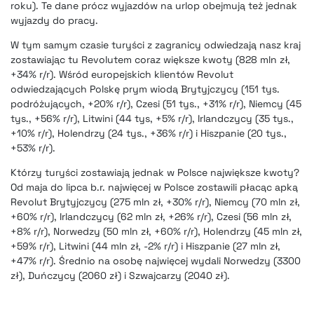
roku). Te dane prócz wyjazdów na urlop obejmują też jednak
wyjazdy do pracy.
W tym samym czasie turyści z zagranicy odwiedzają nasz kraj
zostawiając tu Revolutem coraz większe kwoty (828 mln zł,
+34% r/r). Wśród europejskich klientów Revolut
odwiedzających Polskę prym wiodą Brytyjczycy (151 tys.
podróżujących, +20% r/r), Czesi (51 tys., +31% r/r), Niemcy (45
tys., +56% r/r), Litwini (44 tys, +5% r/r), Irlandczycy (35 tys.,
+10% r/r), Holendrzy (24 tys., +36% r/r) i Hiszpanie (20 tys.,
+53% r/r).
Którzy turyści zostawiają jednak w Polsce największe kwoty?
Od maja do lipca b.r. najwięcej w Polsce zostawili płacąc apką
Revolut Brytyjczycy (275 mln zł, +30% r/r), Niemcy (70 mln zł,
+60% r/r), Irlandczycy (62 mln zł, +26% r/r), Czesi (56 mln zł,
+8% r/r), Norwedzy (50 mln zł, +60% r/r), Holendrzy (45 mln zł,
+59% r/r), Litwini (44 mln zł, -2% r/r) i Hiszpanie (27 mln zł,
+47% r/r). Średnio na osobę najwięcej wydali Norwedzy (3300
zł), Duńczycy (2060 zł) i Szwajcarzy (2040 zł).