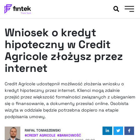
AKTUALNOŚCI
Wniosek o kredyt
BANKOWOŚĆ
EVENTY
hipoteczny w Credit
FELIETONY
Agricole złożysz przez
WYWIADY
internet
LEGAL
PODCASTY
Credit Agricole udostępnił możliwość złożenia wniosku o
EXTRA
FINTEK
kredyt hipoteczny przez internet. Klienci mogą zdalnie
OKIEM EKSPERTA
przejść przez większość formalności związanych z ubieganiem
się o finansowanie, a dokumenty przesłać online. Osobista
wizyta w oddziale będzie potrzebna dopiero na etapie
podpisania umowy.
RAFAŁ TOMASZEWSKI
#
CREDIT AGRICOLE
#
BANKOWOŚĆ