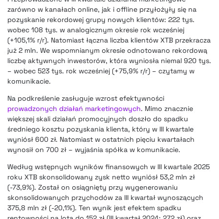
zarówno w kanałach online, jak i offline przyłożyły się na
pozyskanie rekordowej grupy nowych klientów: 222 tys.
wobec 108 tys. w analogicznym okresie rok wcześniej
(+105,1% r/r). Natomiast łączna liczba klientów XTB przekracza
już 2 mln. We wspomnianym okresie odnotowano rekordową
liczbę aktywnych inwestorów, która wyniosła niemal 920 tys.
– wobec 523 tys. rok wcześniej (+75,9% r/r) – czytamy w
komunikacie.
Na podkreślenie zasługuje wzrost efektywności
prowadzonych działań marketingowych
. Mimo znacznie
większej skali działań promocyjnych doszło do spadku
średniego kosztu pozyskania klienta, który w III kwartale
wyniósł 600 zł. Natomiast w ostatnich pięciu kwartałach
wynosił on 700 zł – wyjaśnia spółka w komunikacie.
Według wstępnych wyników finansowych w III kwartale 2025
roku XTB skonsolidowany zysk netto wyniósł 53,2 mln zł
(-73,9%). Został on osiągnięty przy wygenerowaniu
skonsolidowanych przychodów za III kwartał wynoszących
375,8 mln zł (-20,1%). Ten wynik jest efektem spadku
rentowności na lota do 152 zł (III kwartał 2024: 272 zł) oraz