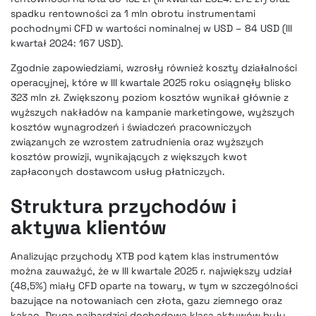
spadku rentowności za 1 mln obrotu instrumentami
pochodnymi CFD w wartości nominalnej w USD – 84 USD (III
kwartał 2024: 167 USD).
Zgodnie zapowiedziami, wzrosły również koszty działalności
operacyjnej, które w III kwartale 2025 roku osiągnęły blisko
323 mln zł. Zwiększony poziom kosztów wynikał głównie z
wyższych nakładów na kampanie marketingowe, wyższych
kosztów wynagrodzeń i świadczeń pracowniczych
związanych ze wzrostem zatrudnienia oraz wyższych
kosztów prowizji, wynikających z większych kwot
zapłaconych dostawcom usług płatniczych.
Struktura przychodów i
aktywa klientów
Analizując przychody XTB pod kątem klas instrumentów
można zauważyć, że w III kwartale 2025 r. największy udział
(48,5%) miały CFD oparte na towary, w tym w szczególności
bazujące na notowaniach cen złota, gazu ziemnego oraz
kakao. Drugą najbardziej dochodową klasą aktywów były