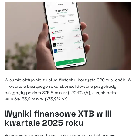
W sumie aktywnie z usług fintechu korzysta 920 tys. osób. W
III kwartale bieżącego roku skonsolidowane przychody
osiągnęły poziom 375,8 mln zł (-20,1% r/r), a zysk netto
wyniósł 53,2 mln zł (-73,9% r/r).
Wyniki finansowe XTB w III
kwartale 2025 roku
Przeprowadzone w III kwartale działania marketingowe