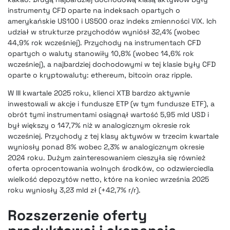
instrumenty CFD oparte na indeksach opartych o
amerykańskie US100 i US500 oraz indeks zmienności VIX. Ich
udział w strukturze przychodów wyniósł 32,4% (wobec
44,9% rok wcześniej). Przychody na instrumentach CFD
opartych o waluty stanowiły 10,8% (wobec 14,6% rok
wcześniej), a najbardziej dochodowymi w tej klasie były CFD
oparte o kryptowaluty: ethereum, bitcoin oraz ripple.
W III kwartale 2025 roku, klienci XTB bardzo aktywnie
inwestowali w akcje i fundusze ETP (w tym fundusze ETF), a
obrót tymi instrumentami osiągnął wartość 5,95 mld USD i
był większy o 147,7% niż w analogicznym okresie rok
wcześniej. Przychody z tej klasy aktywów w trzecim kwartale
wyniosły ponad 8% wobec 2,3% w analogicznym okresie
2024 roku. Dużym zainteresowaniem cieszyła się również
oferta oprocentowania wolnych środków, co odzwierciedla
wielkość depozytów netto, które na koniec września 2025
roku wyniosły 3,23 mld zł (+42,7% r/r).
Rozszerzenie oferty