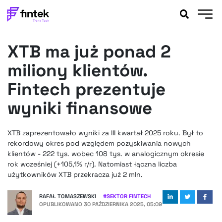
AKTUALNOŚCI
XTB ma już ponad 2
BANKOWOŚĆ
EVENTY
miliony klientów.
FELIETONY
Fintech prezentuje
WYWIADY
wyniki finansowe
LEGAL
PODCASTY
XTB zaprezentowało wyniki za III kwartał 2025 roku. Był to
EXTRA
FINTEK
rekordowy okres pod względem pozyskiwania nowych
OKIEM EKSPERTA
klientów - 222 tys. wobec 108 tys. w analogicznym okresie
rok wcześniej (+105,1% r/r). Natomiast łączna liczba
użytkowników XTB przekracza już 2 mln.
RAFAŁ TOMASZEWSKI
#
SEKTOR FINTECH
OPUBLIKOWANO
30 PAŹDZIERNIKA 2025, 05:09