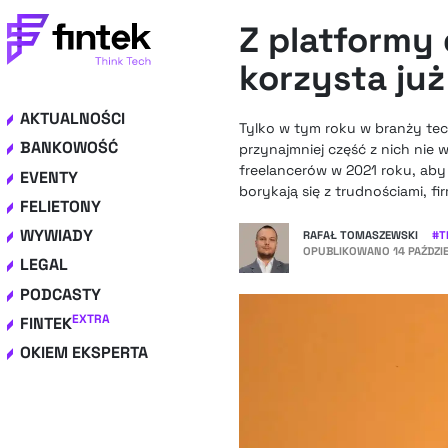
Z platformy 
korzysta już
AKTUALNOŚCI
Tylko w tym roku w branży tech
BANKOWOŚĆ
przynajmniej część z nich nie
freelancerów w 2021 roku, aby 
EVENTY
borykają się z trudnościami, f
FELIETONY
WYWIADY
RAFAŁ TOMASZEWSKI
#
T
OPUBLIKOWANO
14 PAŹDZI
LEGAL
PODCASTY
EXTRA
FINTEK
OKIEM EKSPERTA