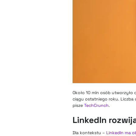
Około 10 mln osób utworzyło d
ciągu ostatniego roku. Liczba 
pisze
TechCrunch
.
LinkedIn rozwij
Dla kontekstu –
LinkedIn ma o