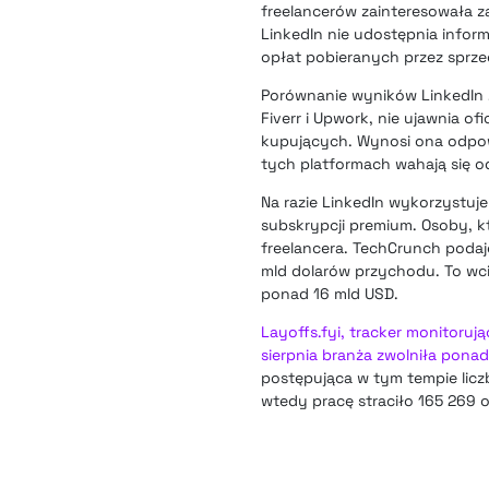
freelancerów zainteresowała za
LinkedIn nie udostępnia inform
opłat pobieranych przez spr
Porównanie wyników LinkedIn 
Fiverr i Upwork, nie ujawnia of
kupujących. Wynosi ona odpow
tych platformach wahają się o
Na razie LinkedIn wykorzystuj
subskrypcji premium. Osoby, k
freelancera. TechCrunch podaj
mld dolarów przychodu. To wci
ponad 16 mld USD.
Layoffs.fyi, tracker monitoru
sierpnia branża zwolniła pona
postępująca w tym tempie lic
wtedy pracę straciło 165 269 o