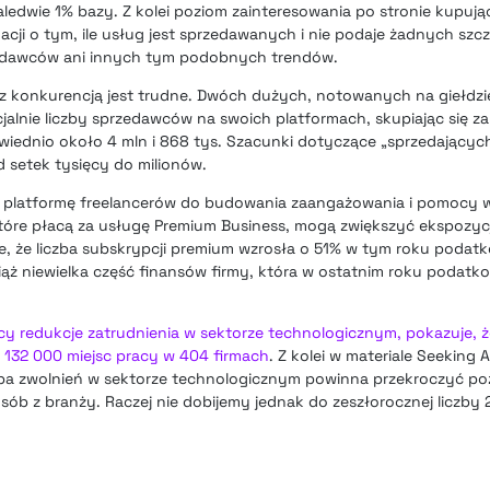
ledwie 1% bazy. Z kolei poziom zainteresowania po stronie kupując
acji o tym, ile usług jest sprzedawanych i nie podaje żadnych sz
zedawców ani innych tym podobnych trendów.
z konkurencją jest trudne. Dwóch dużych, notowanych na giełdz
icjalnie liczby sprzedawców na swoich platformach, skupiając się za
iednio około 4 mln i 868 tys. Szacunki dotyczące „sprzedającyc
d setek tysięcy do milionów.
e platformę freelancerów do budowania zaangażowania i pomocy w
tóre płacą za usługę Premium Business, mogą zwiększyć ekspozycj
e, że liczba subskrypcji premium wzrosła o 51% w tym roku podatk
ąż niewielka część finansów firmy, która w ostatnim roku podatk
jący redukcje zatrudnienia w sektorze technologicznym, pokazuje,
d 132 000 miejsc pracy w 404 firmach
. Z kolei w materiale Seeking
zba zwolnień w sektorze technologicznym powinna przekroczyć po
sób z branży. Raczej nie dobijemy jednak do zeszłorocznej liczby 