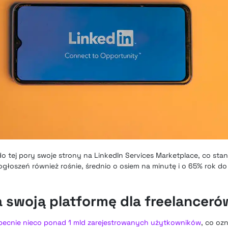
o tej pory swoje strony na LinkedIn Services Marketplace, co sta
ogłoszeń również rośnie, średnio o osiem na minutę i o 65% rok do
a swoją platformę dla freelanceró
becnie nieco ponad 1 mld zarejestrowanych użytkowników
, co ozn