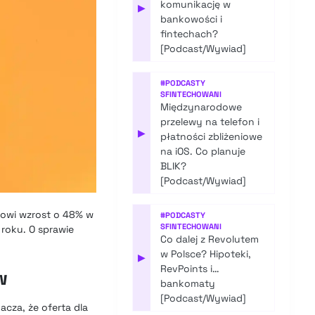
komunikację w
▶
bankowości i
fintechach?
[Podcast/Wywiad]
#
PODCASTY
SFINTECHOWANI
Międzynarodowe
przelewy na telefon i
▶
płatności zbliżeniowe
na iOS. Co planuje
BLIK?
[Podcast/Wywiad]
nowi wzrost o 48% w
#
PODCASTY
SFINTECHOWANI
 roku. O sprawie
Co dalej z Revolutem
w Polsce? Hipoteki,
▶
RevPoints i…
w
bankomaty
[Podcast/Wywiad]
acza, że oferta dla