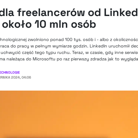
dla freelancerów od Linked
 około 10 mln osób
nologicznej zwolniono ponad 100 tys. osób i - albo z okoliczności
 wraca do pracy w pełnym wymiarze godzin. LinkedIn uruchomił de
uchwycić część tego typu ruchu. Teraz, w czasie, gdy inne serwis
irma należąca do Microsoftu po raz pierwszy zdradza jak to wygląda
ECHNOLOGIE
ERNIKA 2024, 04:06