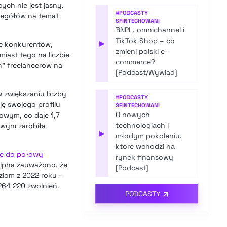
ych nie jest jasny.
#
PODCASTY
czegółów na temat
SFINTECHOWANI
BNPL, omnichannel i
TikTok Shop – co
▶
ie konkurentów,
zmieni polski e-
miast tego na liczbie
commerce?
h” freelancerów na
[Podcast/Wywiad]
 zwiększaniu liczby
#
PODCASTY
ę swojego profilu
SFINTECHOWANI
O nowych
owym, co daje 1,7
technologiach i
owym zarobiła
▶
młodym pokoleniu,
które wchodzi na
 że do połowy
rynek finansowy
 Alpha zauważono, że
[Podcast]
ziom z 2022 roku –
264 220 zwolnień.
PODCASTY