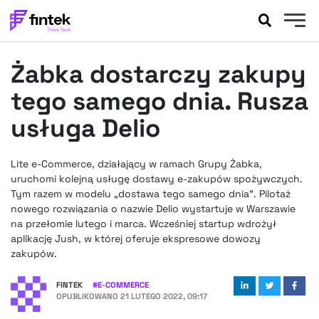
AKTUALNOŚCI
Żabka dostarczy zakupy
BANKOWOŚĆ
EVENTY
tego samego dnia. Rusza
FELIETONY
usługa Delio
WYWIADY
LEGAL
Lite e-Commerce, działający w ramach Grupy Żabka,
PODCASTY
uruchomi kolejną usługę dostawy e-zakupów spożywczych.
EXTRA
Tym razem w modelu „dostawa tego samego dnia”. Pilotaż
FINTEK
nowego rozwiązania o nazwie Delio wystartuje w Warszawie
OKIEM EKSPERTA
na przełomie lutego i marca. Wcześniej startup wdrożył
aplikację Jush, w której oferuje ekspresowe dowozy
zakupów.
FINTEK
#
E-COMMERCE
OPUBLIKOWANO
21 LUTEGO 2022, 09:17