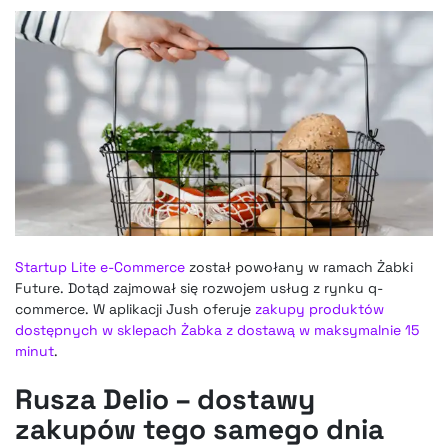
Startup Lite e-Commerce
został powołany w ramach Żabki
Future. Dotąd zajmował się rozwojem usług z rynku q-
commerce. W aplikacji Jush oferuje
zakupy produktów
dostępnych w sklepach Żabka z dostawą w maksymalnie 15
minut
.
Rusza Delio – dostawy
zakupów tego samego dnia