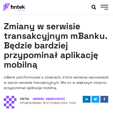
AKTUALNOŚCI
Zmiany w serwisie
BANKOWOŚĆ
EVENTY
transakcyjnym mBanku.
FELIETONY
Będzie bardziej
WYWIADY
przypominał aplikację
LEGAL
mobilną
PODCASTY
EXTRA
FINTEK
OKIEM EKSPERTA
mBank poinformował o zmianach, które zamierza wprowadzić
w swoim serwisie transakcyjnym. Ma on w większym stopniu
przypominać aplikację mobilną.
FINTEK
#
MBANK
#
BANKOWOŚĆ
OPUBLIKOWANO
18 STYCZNIA 2024, 11:29