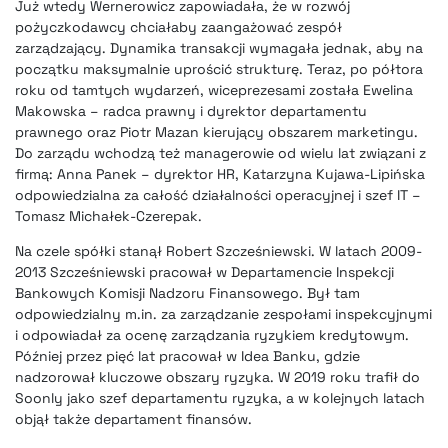
Już wtedy Wernerowicz zapowiadała, że w rozwój
pożyczkodawcy chciałaby zaangażować zespół
zarządzający. Dynamika transakcji wymagała jednak, aby na
początku maksymalnie uprościć strukturę. Teraz, po półtora
roku od tamtych wydarzeń, wiceprezesami została Ewelina
Makowska – radca prawny i dyrektor departamentu
prawnego oraz Piotr Mazan kierujący obszarem marketingu.
Do zarządu wchodzą też managerowie od wielu lat związani z
firmą: Anna Panek – dyrektor HR, Katarzyna Kujawa-Lipińska
odpowiedzialna za całość działalności operacyjnej i szef IT –
Tomasz Michałek-Czerepak.
Na czele spółki stanął Robert Szcześniewski. W latach 2009-
2013 Szcześniewski pracował w Departamencie Inspekcji
Bankowych Komisji Nadzoru Finansowego. Był tam
odpowiedzialny m.in. za zarządzanie zespołami inspekcyjnymi
i odpowiadał za ocenę zarządzania ryzykiem kredytowym.
Później przez pięć lat pracował w Idea Banku, gdzie
nadzorował kluczowe obszary ryzyka. W 2019 roku trafił do
Soonly jako szef departamentu ryzyka, a w kolejnych latach
objął także departament finansów.