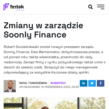
AKTUALNOŚCI
Zmiany w zarządzie
BANKOWOŚĆ
EVENTY
Soonly Finance
FELIETONY
WYWIADY
Robert Szcześniewski został nowym prezesem zarządu
Soonly Finance. Ewa Wernerowicz, dotychczasowa prezes, a
LEGAL
od ponad roku także właścicielka, przechodzi do rady
PODCASTY
nadzorczej. Zarząd firmy z rynku pożyczkowego także urósł z
EXTRA
FINTEK
dwóch do sześciu osób. Dołączyli do niego managerowie
odpowiadający za wszystkie kluczowe działy spółki.
OKIEM EKSPERTA
RAFAŁ TOMASZEWSKI
#
LENDTECH
OPUBLIKOWANO
12 PAŹDZIERNIKA 2023, 09:35