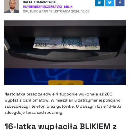
RAFAŁ TOMASZEWSKI
#
CYBERBEZPIECZEŃSTWO
#
BLIK
OPUBLIKOWANO
18 LISTOPADA 2024, 10:05
Nastolatka przez zaledwie 4 tygodnie wykonała aż 280
wypłat z bankomatów. W mieszkaniu zatrzymanej policjanci
zabezpieczyli telefon oraz gotówkę. O dalszym losie 16-latki
zdecyduje teraz sąd rodzinny.
16-latka wypłaciła BLIKIEM z