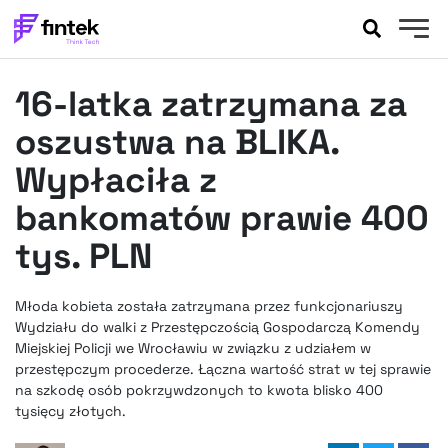
AKTUALNOŚCI
16-latka zatrzymana za
BANKOWOŚĆ
EVENTY
oszustwa na BLIKA.
FELIETONY
Wypłaciła z
WYWIADY
bankomatów prawie 400
LEGAL
tys. PLN
PODCASTY
EXTRA
FINTEK
OKIEM EKSPERTA
Młoda kobieta została zatrzymana przez funkcjonariuszy
Wydziału do walki z Przestępczością Gospodarczą Komendy
Miejskiej Policji we Wrocławiu w związku z udziałem w
przestępczym procederze. Łączna wartość strat w tej sprawie
na szkodę osób pokrzywdzonych to kwota blisko 400
tysięcy złotych.