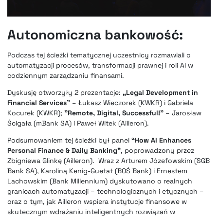
Autonomiczna bankowość:
Podczas tej ścieżki tematycznej uczestnicy rozmawiali o
automatyzacji procesów, transformacji prawnej i roli AI w
codziennym zarządzaniu finansami.
Dyskusję otworzyły 2 prezentacje:
„Legal Development in
Financial Services”
– Łukasz Wieczorek (KWKR) i Gabriela
Kocurek (KWKR);
”Remote, Digital, Successful!”
– Jarosław
Ścigała (mBank SA) i Paweł Witek (Ailleron).
Podsumowaniem tej ścieżki był panel
“How AI Enhances
Personal Finance & Daily Banking”
, poprowadzony przez
Zbigniewa Glinkę (Ailleron). Wraz z Arturem Józefowskim (SGB
Bank SA), Karoliną Kenig-Guetat (BOŚ Bank) i Ernestem
Lachowskim (Bank Millennium) dyskutowano o realnych
granicach automatyzacji – technologicznych i etycznych –
oraz o tym, jak Ailleron wspiera instytucje finansowe w
skutecznym wdrażaniu inteligentnych rozwiązań w