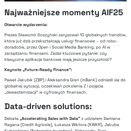
Najważniejsze momenty AIF25
Otwarcie wydarzenia:
Prezes Sławomir Soszyński zarysował 10 globalnych trendów,
które już dziś przekształcają usługi finansowe – od robo-
doradców, przez Open i Social Media Banking, po AI w
zarządzaniu finansami. Zadał kluczowe pytanie: czy
klasyczne aplikacje bankowe mają jeszcze przyszłość?
Keynote „Future-Ready Finance”:
Paweł Jakubik (ZBP) i Aleksandra Gren (mBank) odnieśli się do
globalnej sytuacji, oczekiwań pokolenia Z i pojęcia
„dewesternizacji” w cyfrowych finansach.
Data-driven solutions:
Debata
„Accelerating Sales with Data”
z udziałem Damiana
Ragana (Credit Agricole), Łukasza Wiktora (KWKR), Jakuba
Kuberskiego (Enterprise Investors), Aleksandry Gren,