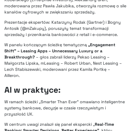
moderowana przez Pawła Jakubika, otworzyła rozmowę o sile
kanałów cyfrowych w zwiększaniu sprzedaży.
Prezentacje ekspertów: Katarzyny Rodak (Gartner) i Bogny
Antosik (@mZakupy), poruszyły temat transformacji
sprzedaży i przenikania bankowości z retail i e-commerce.
W panelu kończącym ścieżkę tematyczną
„Engagement
Shift” – Leasing Apps – Unnecessary Luxury or a
Breakthrough?
– głos zabrali liderzy Pekao Leasing –
Małgorzta Lipska, mLeasing – Robert Urban, Nest Leasing –
Lech Stabiszewski, moderowani przez Kamila Portkę –
Ailleron.
AI w praktyce:
W ramach ścieżki „Smarter Than Ever” omawiano inteligentne
systemy bankowe, decyzje w czasie rzeczywistym i
przyszłość UX.
W centrum uwagi znalazł się panel ekspercki „
Real-Time
Banking: Smarter Decisions, Better Experience”
, który