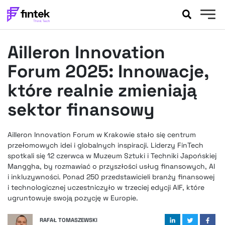
AKTUALNOŚCI
Ailleron Innovation
BANKOWOŚĆ
EVENTY
Forum 2025: Innowacje,
FELIETONY
które realnie zmieniają
WYWIADY
sektor finansowy
LEGAL
PODCASTY
Ailleron Innovation Forum w Krakowie stało się centrum
EXTRA
FINTEK
przełomowych idei i globalnych inspiracji. Liderzy FinTech
OKIEM EKSPERTA
spotkali się 12 czerwca w Muzeum Sztuki i Techniki Japońskiej
Manggha, by rozmawiać o przyszłości usług finansowych, AI
i inkluzywności. Ponad 250 przedstawicieli branży finansowej
i technologicznej uczestniczyło w trzeciej edycji AIF, które
ugruntowuje swoją pozycję w Europie.
RAFAŁ TOMASZEWSKI