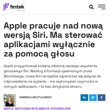
AKTUALNOŚCI
Apple pracuje nad nową
BANKOWOŚĆ
EVENTY
wersją Siri. Ma sterować
FELIETONY
aplikacjami wyłącznie
WYWIADY
za pomocą głosu
LEGAL
PODCASTY
Apple przygotowuje kolejną odsłonę swojego asystenta
EXTRA
FINTEK
głosowego Siri. Według informacji ujawnionych przez
OKIEM EKSPERTA
Bloomberga, nowa Siri nie będzie ograniczać się jedynie do
odpowiadania na pytania – ma wykonywać czynności w
różnych aplikacjach, i to bez dotykania ekranu.
GABRIELA WOJTULEWICZ
#
APPLE
#
SZTUCZNA INTELIGENCJA
#
TECHNOLOGIE