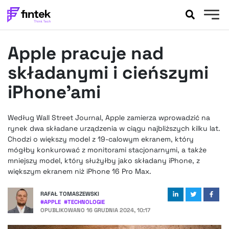
AKTUALNOŚCI
Apple pracuje nad
BANKOWOŚĆ
EVENTY
składanymi i cieńszymi
FELIETONY
iPhone'ami
WYWIADY
LEGAL
Według Wall Street Journal, Apple zamierza wprowadzić na
PODCASTY
rynek dwa składane urządzenia w ciągu najbliższych kilku lat.
EXTRA
Chodzi o większy model z 19-calowym ekranem, który
FINTEK
mógłby konkurować z monitorami stacjonarnymi, a także
OKIEM EKSPERTA
mniejszy model, który służyłby jako składany iPhone, z
większym ekranem niż iPhone 16 Pro Max.
RAFAŁ TOMASZEWSKI
#
APPLE
#
TECHNOLOGIE
OPUBLIKOWANO
16 GRUDNIA 2024, 10:17