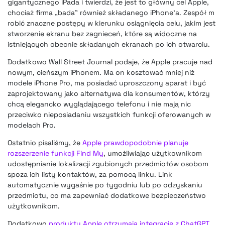
gigantycznego iPada i twierdzi, że jest to główny cel Apple,
chociaż firma „bada” również składanego iPhone’a. Zespół m
robić znaczne postępy w kierunku osiągnięcia celu, jakim jest
stworzenie ekranu bez zagnieceń, które są widoczne na
istniejących obecnie składanych ekranach po ich otwarciu.
Dodatkowo Wall Street Journal podaje, że Apple pracuje nad
nowym, cieńszym iPhonem. Ma on kosztować mniej niż
modele iPhone Pro, ma posiadać uproszczony aparat i być
zaprojektowany jako alternatywa dla konsumentów, którzy
chcą elegancko wyglądającego telefonu i nie mają nic
przeciwko nieposiadaniu wszystkich funkcji oferowanych w
modelach Pro.
Ostatnio pisaliśmy, że
Apple prawdopodobnie planuje
rozszerzenie funkcji Find My
, umożliwiając użytkownikom
udostępnianie lokalizacji zgubionych przedmiotów osobom
spoza ich listy kontaktów, za pomocą linku. Link
automatycznie wygaśnie po tygodniu lub po odzyskaniu
przedmiotu, co ma zapewniać dodatkowe bezpieczeństwo
użytkownikom.
Dodatkowo
produkty Apple otrzymają integrację z ChatGPT