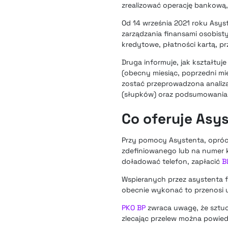
zrealizować operację bankową, 
Od 14 września 2021 roku Asys
zarządzania finansami osobist
kredytowe, płatności kartą, p
Druga informuje, jak kształtuj
(obecny miesiąc, poprzedni mie
zostać przeprowadzona analiz
(słupków) oraz podsumowania, 
Co oferuje Asys
Przy pomocy Asystenta, oprócz
zdefiniowanego lub na numer ko
doładować telefon, zapłacić
B
Wspieranych przez asystenta f
obecnie wykonać to przenosi 
PKO BP
zwraca uwagę, że sztucz
zlecając przelew można powiedz