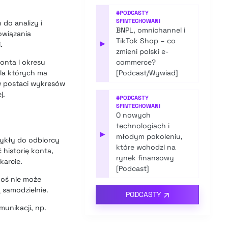
#
PODCASTY
SFINTECHOWANI
do analizy i
BNPL, omnichannel i
owiązania
TikTok Shop – co
▶
.
zmieni polski e-
konta i okresu
commerce?
dla których ma
[Podcast/Wywiad]
w postaci wykresów
j.
#
PODCASTY
SFINTECHOWANI
O nowych
technologiach i
▶
młodym pokoleniu,
wykły do odbiorcy
które wchodzi na
 historię konta,
rynek finansowy
karcie.
[Podcast]
goś nie może
 samodzielnie.
PODCASTY
munikacji, np.