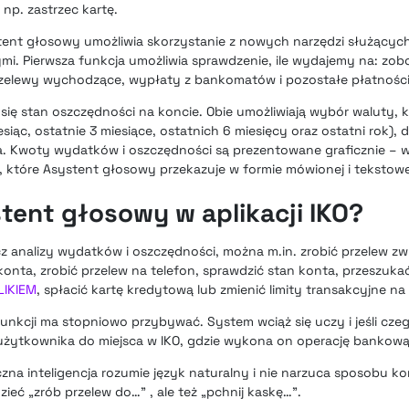
np. zastrzec kartę.
tent głosowy umożliwia skorzystanie z nowych narzędzi służących 
ymi. Pierwsza funkcja umożliwia sprawdzenie, ile wydajemy na: zob
rzelewy wychodzące, wypłaty z bankomatów i pozostałe płatności
e się stan oszczędności na koncie. Obie umożliwiają wybór waluty, 
siąc, ostatnie 3 miesiące, ostatnich 6 miesięcy oraz ostatni rok), 
a. Kwoty wydatków i oszczędności są prezentowane graficznie – 
które Asystent głosowy przekazuje w formie mówionej i tekstowe
tent głosowy w aplikacji IKO?
 analizy wydatków i oszczędności, można m.in. zrobić przelew z
nta, zrobić przelew na telefon, sprawdzić stan konta, przeszukać
LIKIEM
, spłacić kartę kredytową lub zmienić limity transakcyjne na 
unkcji ma stopniowo przybywać. System wciąż się uczy i jeśli cze
użytkownika do miejsca w IKO, gdzie wykona on operację bankową
na inteligencja rozumie język naturalny i nie narzuca sposobu ko
ieć „zrób przelew do…” , ale też „pchnij kaskę…”.