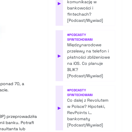
komunikację w
▶
bankowości i
fintechach?
[Podcast/Wywiad]
#
PODCASTY
SFINTECHOWANI
Międzynarodowe
przelewy na telefon i
▶
płatności zbliżeniowe
na iOS. Co planuje
BLIK?
[Podcast/Wywiad]
 ponad 70, a
cie.
#
PODCASTY
SFINTECHOWANI
Co dalej z Revolutem
w Polsce? Hipoteki,
▶
RevPoints i…
BP) przeprowadziła
bankomaty
ii banku. Potrafi
[Podcast/Wywiad]
nsultanta lub