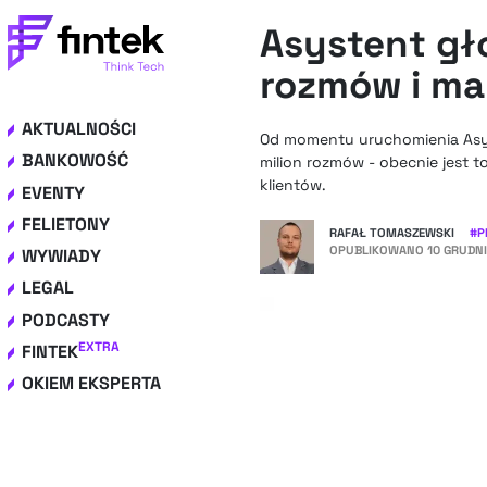
Asystent gł
rozmów i ma
AKTUALNOŚCI
Od momentu uruchomienia Asyst
BANKOWOŚĆ
milion rozmów - obecnie jest 
klientów.
EVENTY
FELIETONY
RAFAŁ TOMASZEWSKI
#
P
OPUBLIKOWANO
10 GRUDNI
WYWIADY
LEGAL
PODCASTY
EXTRA
FINTEK
OKIEM EKSPERTA