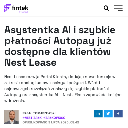
AKTUALNOŚCI
Asystentka AI i szybkie
BANKOWOŚĆ
EVENTY
płatności Autopay już
FELIETONY
dostępne dla klientów
WYWIADY
Nest Lease
LEGAL
PODCASTY
Nest Lease rozwija Portal Klienta, dodając nowe funkcje w
EXTRA
FINTEK
zakresie obsługi umów leasingu i pożyczki. Wśród
OKIEM EKSPERTA
najnowszych rozwiązań znalazły się szybkie płatności
Autopay oraz asystentka AI – Nesti. Firma zapowiada kolejne
wdrożenia.
RAFAŁ TOMASZEWSKI
#
NEST BANK
#
BANKOWOŚĆ
OPUBLIKOWANO
3 LIPCA 2025, 08:42