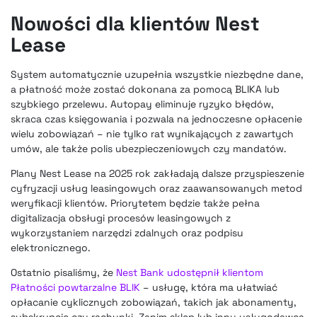
Nowości dla klientów Nest
Lease
System automatycznie uzupełnia wszystkie niezbędne dane,
a płatność może zostać dokonana za pomocą BLIKA lub
szybkiego przelewu. Autopay eliminuje ryzyko błędów,
skraca czas księgowania i pozwala na jednoczesne opłacenie
wielu zobowiązań – nie tylko rat wynikających z zawartych
umów, ale także polis ubezpieczeniowych czy mandatów.
Plany Nest Lease na 2025 rok zakładają dalsze przyspieszenie
cyfryzacji usług leasingowych oraz zaawansowanych metod
weryfikacji klientów. Priorytetem będzie także pełna
digitalizacja obsługi procesów leasingowych z
wykorzystaniem narzędzi zdalnych oraz podpisu
elektronicznego.
Ostatnio pisaliśmy, że
Nest Bank udostępnił klientom
Płatności powtarzalne BLIK
– usługę, która ma ułatwiać
opłacanie cyklicznych zobowiązań, takich jak abonamenty,
subskrypcje czy rachunki. Zanim sklep lub inny usługodawca