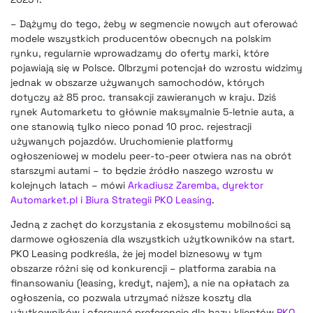
– Dążymy do tego, żeby w segmencie nowych aut oferować
modele wszystkich producentów obecnych na polskim
rynku, regularnie wprowadzamy do oferty marki, które
pojawiają się w Polsce. Olbrzymi potencjał do wzrostu widzimy
jednak w obszarze używanych samochodów, których
dotyczy aż 85 proc. transakcji zawieranych w kraju. Dziś
rynek Automarketu to głównie maksymalnie 5-letnie auta, a
one stanowią tylko nieco ponad 10 proc. rejestracji
używanych pojazdów. Uruchomienie platformy
ogłoszeniowej w modelu peer-to-peer otwiera nas na obrót
starszymi autami – to będzie źródło naszego wzrostu w
kolejnych latach – mówi
Arkadiusz Zaremba, dyrektor
Automarket.pl i Biura Strategii PKO Leasing
.
Jedną z zachęt do korzystania z ekosystemu mobilności są
darmowe ogłoszenia dla wszystkich użytkowników na start.
PKO Leasing podkreśla, że jej model biznesowy w tym
obszarze różni się od konkurencji – platforma zarabia na
finansowaniu (leasing, kredyt, najem), a nie na opłatach za
ogłoszenia, co pozwala utrzymać niższe koszty dla
użytkowników i oferować preferencje dla bazy klientów
PKO