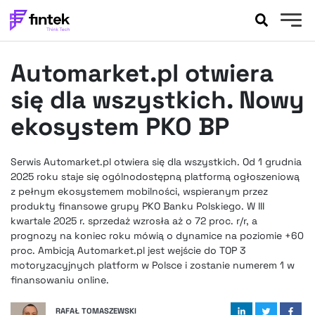
AKTUALNOŚCI
Automarket.pl otwiera
BANKOWOŚĆ
EVENTY
się dla wszystkich. Nowy
FELIETONY
ekosystem PKO BP
WYWIADY
LEGAL
Serwis Automarket.pl otwiera się dla wszystkich. Od 1 grudnia
PODCASTY
2025 roku staje się ogólnodostępną platformą ogłoszeniową
EXTRA
z pełnym ekosystemem mobilności, wspieranym przez
FINTEK
produkty finansowe grupy PKO Banku Polskiego. W III
OKIEM EKSPERTA
kwartale 2025 r. sprzedaż wzrosła aż o 72 proc. r/r, a
prognozy na koniec roku mówią o dynamice na poziomie +60
proc. Ambicją Automarket.pl jest wejście do TOP 3
motoryzacyjnych platform w Polsce i zostanie numerem 1 w
finansowaniu online.
RAFAŁ TOMASZEWSKI