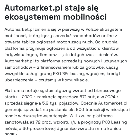
Automarket.pl staje się
ekosystemem mobilności
Automarket.pl zmienia się w pierwszy w Polsce ekosystem
mobilności, który łączy sprzedaż samochodów online z
otwartą tablicą ogłoszeń motoryzacyjnych. Od grudnia
platforma przyjmuje ogłoszenia od wszystkich: klientów
indywidualnych, firm oraz – jak dotychczas – dealerów.
Automarket.pl to platforma sprzedaży nowych i używanych
samochodów – z finansowaniem lub za gotówkę. Łączy
wszystkie usługi grupy PKO BP: leasing, wynajem, kredyt i
ubezpieczenia – czytamy w komunikacie.
Platforma notuje systematyczny wzrost od biznesowego
startu – 2020 r. zamknęła sprzedażą 671 aut, a w 2024 r.
sprzedaż sięgnęła 5,9 tys. pojazdów. Obecnie Automarket.pl
generuje sprzedaż na poziomie ok. 900 transakcji w miesiącu i
rośnie w dwucyfrowym tempie. W III kw. br. platforma
zanotowała aż 72 proc. wzrostu r/r, a prognozy PKO Leasing
mówią o 60-procentowej dynamice wzrostu r/r na koniec
2025 r.