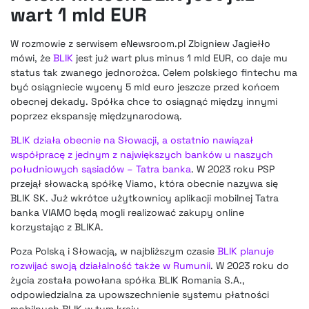
wart 1 mld EUR
W rozmowie z serwisem eNewsroom.pl Zbigniew Jagiełło
mówi, że
BLIK
jest już wart plus minus 1 mld EUR, co daje mu
status tak zwanego jednorożca. Celem polskiego fintechu ma
być osiągniecie wyceny 5 mld euro jeszcze przed końcem
obecnej dekady. Spółka chce to osiągnąć między innymi
poprzez ekspansję międzynarodową.
BLIK działa obecnie na Słowacji, a ostatnio nawiązał
współpracę z jednym z największych banków u naszych
południowych sąsiadów – Tatra banka
. W 2023 roku PSP
przejął słowacką spółkę Viamo, która obecnie nazywa się
BLIK SK. Już wkrótce użytkownicy aplikacji mobilnej Tatra
banka VIAMO będą mogli realizować zakupy online
korzystając z BLIKA.
Poza Polską i Słowacją, w najbliższym czasie
BLIK planuje
rozwijać swoją działalność także w Rumunii
. W 2023 roku do
życia została powołana spółka BLIK Romania S.A.,
odpowiedzialna za upowszechnienie systemu płatności
mobilnych BLIK w tym kraju.