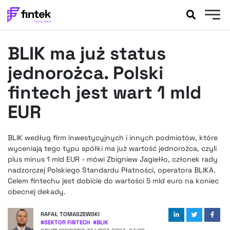
AKTUALNOŚCI
BLIK ma już status
BANKOWOŚĆ
EVENTY
jednorożca. Polski
FELIETONY
fintech jest wart 1 mld
WYWIADY
EUR
LEGAL
PODCASTY
BLIK według firm inwestycyjnych i innych podmiotów, które
EXTRA
FINTEK
wyceniają tego typu spółki ma już wartość jednorożca, czyli
OKIEM EKSPERTA
plus minus 1 mld EUR - mówi Zbigniew Jagiełło, członek rady
nadzorczej Polskiego Standardu Płatności, operatora BLIKA.
Celem fintechu jest dobicie do wartości 5 mld euro na koniec
obecnej dekady.
RAFAŁ TOMASZEWSKI
#
SEKTOR FINTECH
#
BLIK