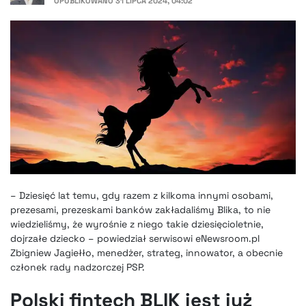
OPUBLIKOWANO
31 LIPCA 2024, 04:02
– Dziesięć lat temu, gdy razem z kilkoma innymi osobami,
prezesami, prezeskami banków zakładaliśmy Blika, to nie
wiedzieliśmy, że wyrośnie z niego takie dziesięcioletnie,
dojrzałe dziecko – powiedział serwisowi eNewsroom.pl
Zbigniew Jagiełło, menedżer, strateg, innowator, a obecnie
członek rady nadzorczej PSP.
Polski fintech BLIK jest już