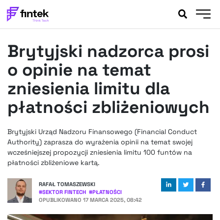
AKTUALNOŚCI
Brytyjski nadzorca prosi
BANKOWOŚĆ
EVENTY
o opinie na temat
FELIETONY
zniesienia limitu dla
WYWIADY
płatności zbliżeniowych
LEGAL
PODCASTY
Brytyjski Urząd Nadzoru Finansowego (Financial Conduct
EXTRA
FINTEK
Authority) zaprasza do wyrażenia opinii na temat swojej
OKIEM EKSPERTA
wcześniejszej propozycji zniesienia limitu 100 funtów na
płatności zbliżeniowe kartą.
RAFAŁ TOMASZEWSKI
#
SEKTOR FINTECH
#
PŁATNOŚCI
OPUBLIKOWANO
17 MARCA 2025, 08:42